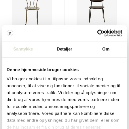
Nordal
Nordal
Olivo udendørs stol grøn
Esa stol brun
Samtykke
Detaljer
Om
€265,00
€280,00
€198,75
€210,00
Inkl. Moms
Inkl. Moms
Denne hjemmeside bruger cookies
• På lager
• På lager
Vi bruger cookies til at tilpasse vores indhold og
annoncer, til at vise dig funktioner til sociale medier og til
at analysere vores trafik. Vi deler også oplysninger om
din brug af vores hjemmeside med vores partnere inden
SALE 25%
SALE 25%
for sociale medier, annonceringspartnere og
analysepartnere. Vores partnere kan kombinere disse
data med andre oplysninger, du har givet dem, eller som
de har indsamlet fra din brug af deres tjenester.