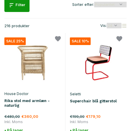
Sorter efter:
Filter
Vis:
216 produkter
SALE 25%
SALE 10%
House Doctor
Seletti
Rika stol med armlæn -
Superchair blå gitterstol
naturlig
€480,00
€199,00
€360,00
€179,10
Inkl. Moms
Inkl. Moms
• På lager
• På lager