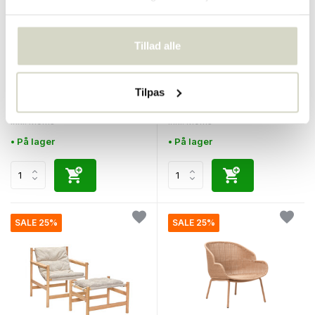
Tillad alle
Nordal
Nordal
Olivo udendørs stol sort
Albert stol grøn
Tilpas
€265,00
€739,00
€198,75
€554,25
Inkl. Moms
Inkl. Moms
• På lager
• På lager
SALE 25%
SALE 25%