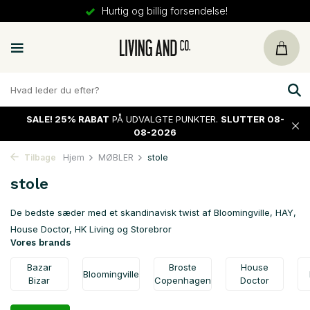
30 dages
returret
SALE!
25% RABAT
PÅ UDVALGTE PUNKTER.
SLUTTER 08-
08-2026
Tilbage
Hjem
MØBLER
stole
stole
De bedste sæder med et skandinavisk twist af Bloomingville, HAY,
House Doctor, HK Living og Storebror
Vores brands
Bazar
Broste
House
Bloomingville
Bizar
Copenhagen
Doctor