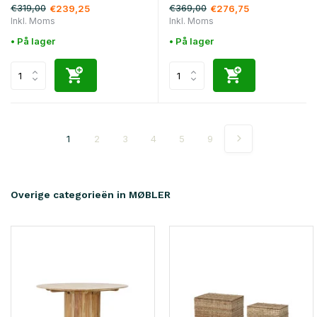
€319,00
€369,00
€239,25
€276,75
Inkl. Moms
Inkl. Moms
• På lager
• På lager
1
2
3
4
5
9
Overige categorieën in MØBLER