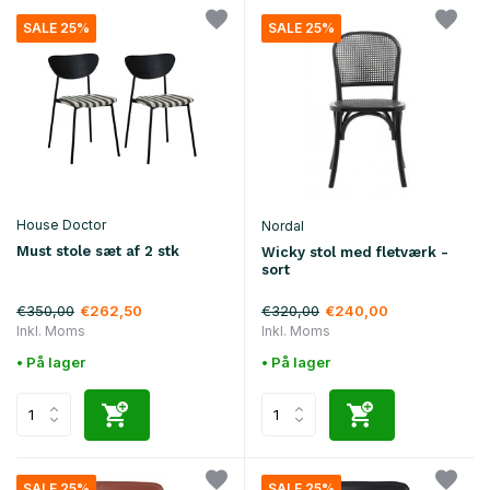
SALE 25%
SALE 25%
House Doctor
Nordal
Must stole sæt af 2 stk
Wicky stol med fletværk -
sort
€350,00
€320,00
€262,50
€240,00
Inkl. Moms
Inkl. Moms
• På lager
• På lager
SALE 25%
SALE 25%