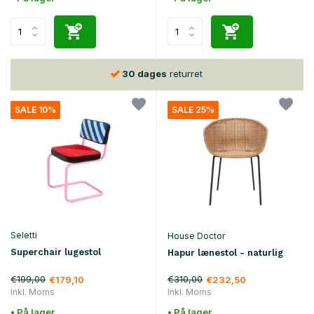
30 dages
returret
SALE 10%
SALE 25%
Seletti
House Doctor
Superchair lugestol
Hapur lænestol - naturlig
€199,00
€310,00
€179,10
€232,50
Inkl. Moms
Inkl. Moms
• På lager
• På lager