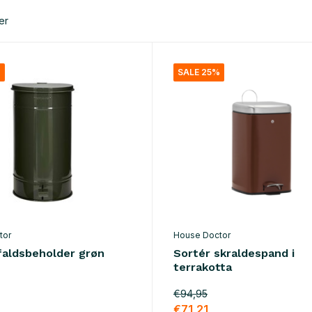
er
%
SALE 25%
tor
House Doctor
faldsbeholder grøn
Sortér skraldespand i
terrakotta
€94,95
€71,21