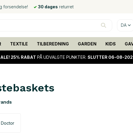
ig forsendelse!
30 dages
returret
DA
R
TEXTILE
TILBEREDNING
GARDEN
KIDS
GA
ALE!
25% RABAT
PÅ UDVALGTE PUNKTER.
SLUTTER 06-08-202
tebaskets
rands
 Doctor