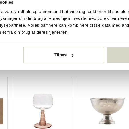
faldsspand sort
Sortér skraldespand grø
ookies
se vores indhold og annoncer, til at vise dig funktioner til sociale
€330,00
oplysninger om din brug af vores hjemmeside med vores partnere i
€247,50
Inkl. Moms
ysepartnere. Vores partnere kan kombinere disse data med andr
r
• På lager
et fra din brug af deres tjenester.
Tilpas