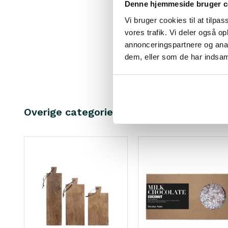
Sono af
Denne hjemmeside bruger c
Vi bruger cookies til at tilpas
€134,95
vores trafik. Vi deler også 
€101,21
Inkl. Moms
annonceringspartnere og anal
• På lage
dem, eller som de har indsaml
Overige categorieën in TILBEREDNING