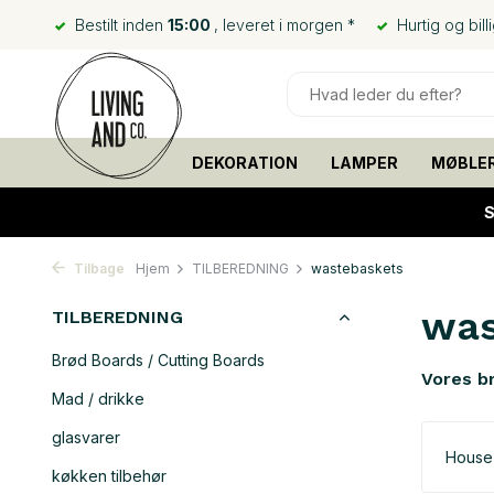
Bestilt inden
15:00
, leveret i morgen *
Hurtig og bill
DEKORATION
LAMPER
MØBLE
S
Tilbage
Hjem
TILBEREDNING
wastebaskets
was
TILBEREDNING
Brød Boards / Cutting Boards
Vores b
Mad / drikke
glasvarer
House
køkken tilbehør