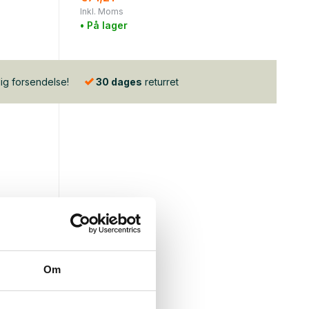
Inkl. Moms
• På lager
lig forsendelse!
30 dages
returret
Om