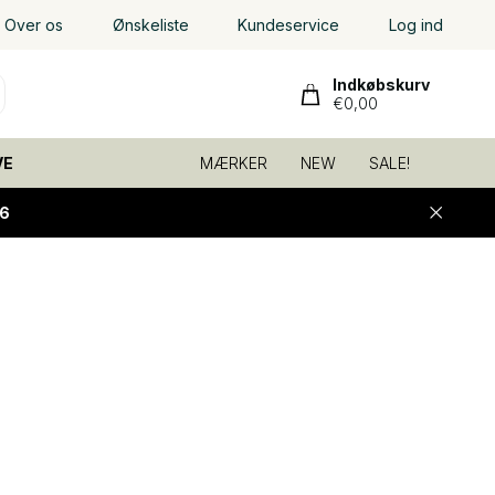
Over os
Ønskeliste
Kundeservice
Log ind
Indkøbskurv
€0,00
VE
MÆRKER
NEW
SALE!
6