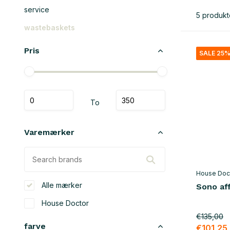
service
5 produkt
wastebaskets
Pris
SALE 25
To
Varemærker
House Doc
Alle mærker
Sono af
House Doctor
€135,00
farve
€101,25