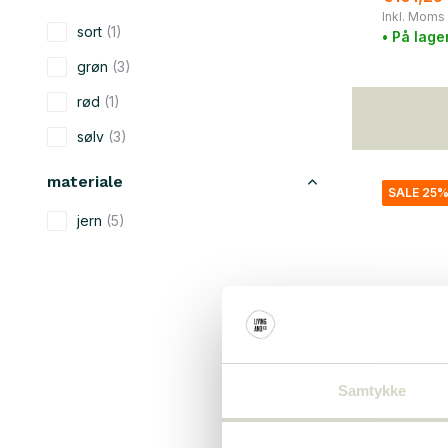
Inkl. Moms
sort
(1)
• På lage
grøn
(3)
rød
(1)
sølv
(3)
materiale
SALE 25
jern
(5)
stål
(3)
Samtykke
House Doc