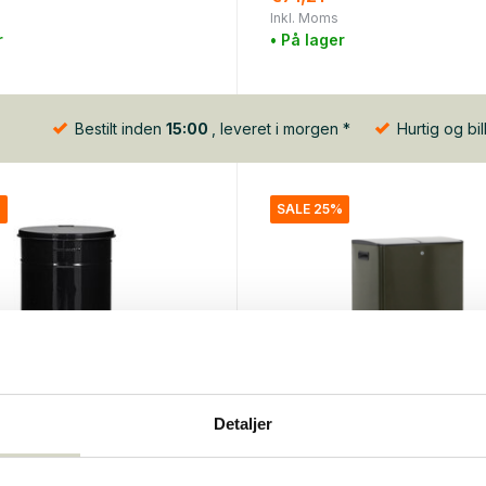
Inkl. Moms
r
• På lager
Bestilt inden
15:00
, leveret i morgen *
Hurtig og bil
%
SALE 25%
Detaljer
tor
House Doctor