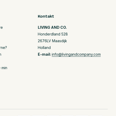
Kontakt
re
LIVING AND CO.
Honderdland 528
2676LV Maasdijk
rne?
Holland
n
E-mail:
info@livingandcompany.com
e min