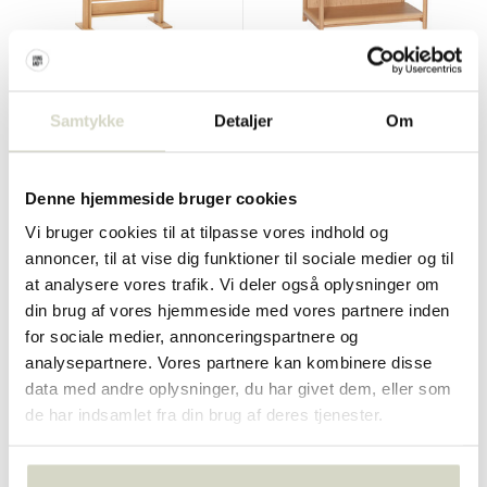
Hubsch
Hubsch
Forma magasinholder
Heritage skab lille
Samtykke
Detaljer
Om
€420,00
€315,00
€500,00
Inkl. Moms
Inkl. Moms
• På lager
• På lager
Denne hjemmeside bruger cookies
Vi bruger cookies til at tilpasse vores indhold og
annoncer, til at vise dig funktioner til sociale medier og til
at analysere vores trafik. Vi deler også oplysninger om
din brug af vores hjemmeside med vores partnere inden
SALE 25%
SALE 25%
for sociale medier, annonceringspartnere og
analysepartnere. Vores partnere kan kombinere disse
data med andre oplysninger, du har givet dem, eller som
de har indsamlet fra din brug af deres tjenester.