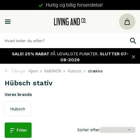
30 dages
returret
SALE!
25% RABAT
PÅ UDVALGTE PUNKTER.
SLUTTER 07-
08-2026
Tilbage
Hjem
MÆRKER
Hubsch
strække
Hübsch stativ
Vores brands
Hubsch
Sorter efter:
Filter