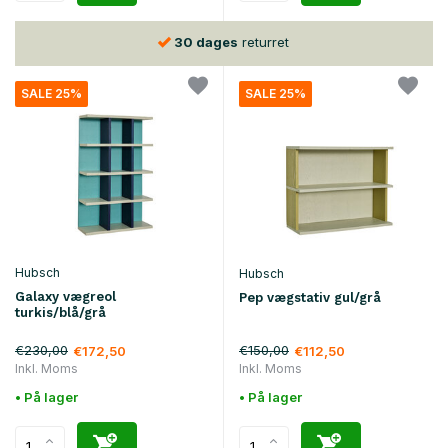
30 dages
returret
SALE 25%
SALE 25%
Hubsch
Hubsch
Galaxy vægreol
Pep vægstativ gul/grå
turkis/blå/grå
€230,00
€150,00
€172,50
€112,50
Inkl. Moms
Inkl. Moms
• På lager
• På lager