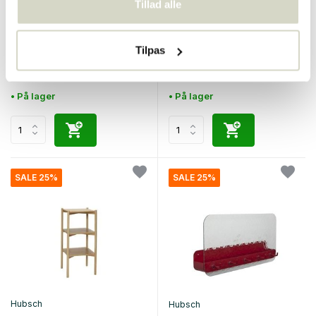
Tillad alle
Hubsch
Hubsch
Heritage skab
Lige vægreol
Tilpas
€825,00
€170,00
€618,75
€127,50
Inkl. Moms
Inkl. Moms
• På lager
• På lager
SALE 25%
SALE 25%
Hubsch
Hubsch