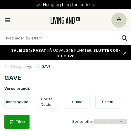
30 dages
returret
SALE!
25% RABAT
PÅ UDVALGTE PUNKTER.
SLUTTER 09-
08-2026
Tilbage
Hjem
GAVE
GAVE
Vores brands
House
Bloomingville
Illume
Seletti
Doctor
Sorter efter:
Filter