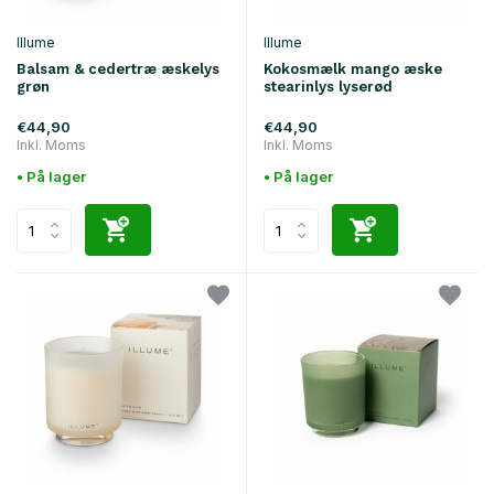
Illume
Illume
Balsam & cedertræ æskelys
Kokosmælk mango æske
grøn
stearinlys lyserød
€44,90
€44,90
Inkl. Moms
Inkl. Moms
• På lager
• På lager