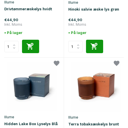
Illume
Illume
Drivtømmeræskelys hvidt
Hinoki salvie æske lys grøn
€44,90
€44,90
Inkl. Moms
Inkl. Moms
• På lager
• På lager
Illume
Illume
Hidden Lake Box Lyselys Blå
Terra tobaksæskelys brunt