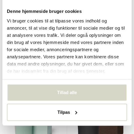
Denne hjemmeside bruger cookies
Vi bruger cookies til at tilpasse vores indhold og
annoncer, til at vise dig funktioner til sociale medier og til
Illume
at analysere vores trafik. Vi deler også oplysninger om
Illume
Brun duftdiffuser fra
din brug af vores hjemmeside med vores partnere inden
Citrus crush box stearinlys
Woodfire
blå
for sociale medier, annonceringspartnere og
analysepartnere. Vores partnere kan kombinere disse
€39,90
€44,90
Inkl. Moms
Inkl. Moms
data med andre oplysninger, du har givet dem, eller som
de har indsamlet fra din brug af deres tjenester.
• På lager
• På lager
Tillad alle
Tilpas