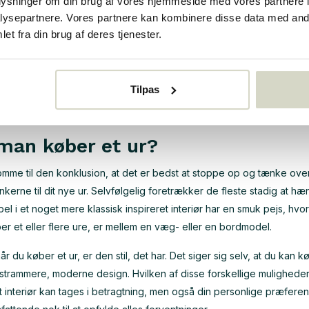
oplysninger om din brug af vores hjemmeside med vores partnere i
 designs
ysepartnere. Vores partnere kan kombinere disse data med andr
et fra din brug af deres tjenester.
s, at ure i dag kan købes i en lang række stilarter og designs. Det e
findes et fremtrædende sted i interiøret. Det vil naturligvis ikke ove
 muligt i dit hjem. I hvert fald når du opdager vores sortiment, kommer
Tilpas
 af at sidstnævnte måske er lidt mindre populære i dag, er de stad
.
man køber et ur?
 komme til den konklusion, at det er bedst at stoppe op og tænke ove
kerne til dit nye ur. Selvfølgelig foretrækker de fleste stadig at h
l i et noget mere klassisk inspireret interiør har en smuk pejs, hvo
øber et eller flere ure, er mellem en væg- eller en bordmodel.
år du køber et ur, er den stil, det har. Det siger sig selv, at du kan 
 strammere, moderne design. Hvilken af disse forskellige muligheder
 dit interiør kan tages i betragtning, men også din personlige præfer