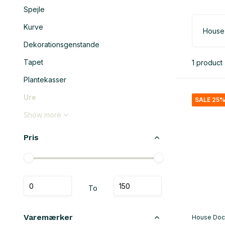
Spejle
Kurve
House
Dekorationsgenstande
Tapet
1 product
Plantekasser
Ure
SALE 25
Show more
Pris
To
Varemærker
House Doc