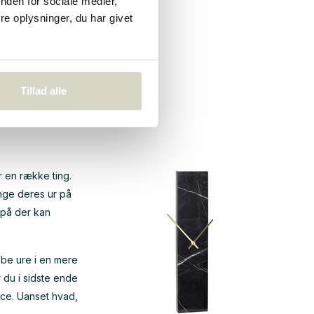
nden for sociale medier,
e oplysninger, du har givet
r også
rraske nogen.
 du frem til, at
Tillad alle
ig et meget
r en række ting.
ænge deres ur på
rpå der kan
købe ure i en mere
 du i sidste ende
ence. Uanset hvad,