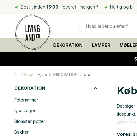
Bestilt inden
15:00
, leveret i morgen *
Hurtig og bill
DEKORATION
LAMPER
MØBLE
S
Tilbage
Hjem
DEKORATION
Ure
Køb
DEKORATION
Fotorammer
Det siger 
lysestager
tidspunkt.
Blomster potter
Læs mer
Bakker
Vores b