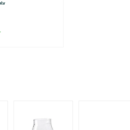
ølv
r