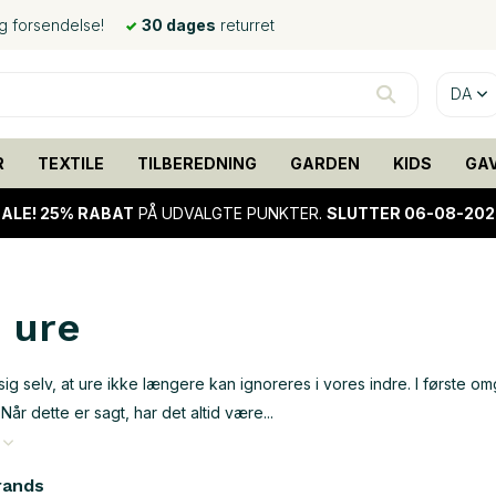
ig forsendelse!
30 dages
returret
DA
R
TEXTILE
TILBEREDNING
GARDEN
KIDS
GA
ALE!
25% RABAT
PÅ UDVALGTE PUNKTER.
SLUTTER 06-08-202
 ure
sig selv, at ure ikke længere kan ignoreres i vores indre. I første om
 Når dette er sagt, har det altid være...
e
rands