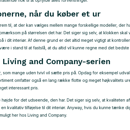
ttende nok til at opfylde alles forventninger.
erne, når du køber et ur
m til, at der kan vælges mellem mange forskellige modeller, der ha
 opmærksom på størrelsen det har. Det siger sig selv, at klokken skal
 i dit interiør. Af denne grund er det altid meget vigtigt at kontroll
ære i stand til at fastslå, at du altid vil kunne regne med det bedste s
i Living and Company-serien
r, som mange uden tvivl vil sætte pris på. Opdag for eksempel udva
timent omfatter også en lang række flotte og meget højkvalitets ur
get interessant pris.
højde for det udseende, den har. Det siger sig selv, at kvaliteten af
valitativ tilføjelse til dit interiør. Anyway, hvis du kunne tænke di
muligt her hos Living and Company.