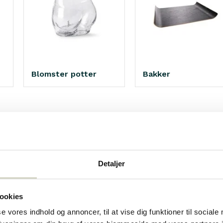
Blomster potter
Bakker
indre. I første omgang vil de naturligvis holde os orienteret om det a
Detaljer
en stærk dekorativ karakter. Det er derfor ikke for ingenting, at nu ti
ure i de mest forskelligartede stilarter. Her hos Living and Company
ookies
t markedsført af forskellige mærker som
Bloomingville
og
House Doc
t du helt sikkert er kommet til det rigtige sted her hos Bo og Selskab
se vores indhold og annoncer, til at vise dig funktioner til sociale