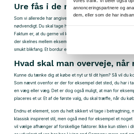
vores trafik. Vi deler også 
Ure fås i de mest forskellige
annonceringspartnere og anal
dem, eller som de har indsaml
Som vi allerede har angivet ovenfor, kan det i praksis fastslå
nødvendigt. Du skal tage højde for, at et ur næsten altid kan 
Faktum er, at du gerne vil kunne aflæse tiden så effektivt som
der skelnes mellem eksempelvis vægure og bordure. På trods
smukt blikfang. Et bordur er stadig bestemt værd at overveje
Hvad skal man overveje, når 
Kunne du tænke dig at købe et nyt ur til dit hjem? Så vil du
Som nævnt ovenfor er der for eksempel det sted, du har i tan
en væg eller væg. Det er dog også muligt, at man for eksempe
placeres et ur. Et af de første valg, du skal træffe, når du k
Endnu et element, som du helt sikkert vil tage i betragtning, n
klassisk inspireret stil, men også med for eksempel et noget
vil vælge afhænger af forskellige faktorer. Ikke kun stilen i