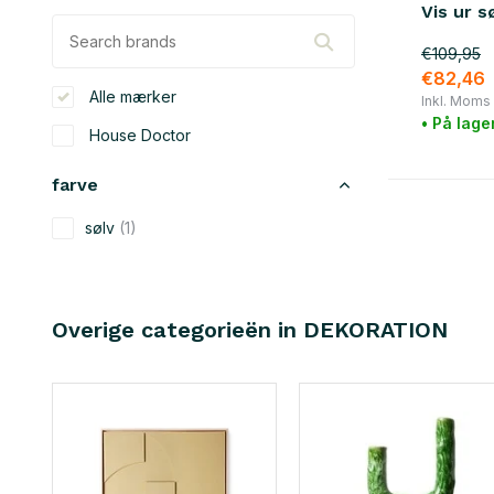
Vis ur s
€109,95
€82,46
Alle mærker
Inkl. Moms
• På lage
House Doctor
farve
sølv
(1)
materiale
messing
(1)
Overige categorieën in DEKORATION
jern
(1)