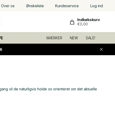
Over os
Ønskeliste
Kundeservice
Log ind
Indkøbskurv
€0,00
VE
MÆRKER
NEW
SALE!
6
gang vil de naturligvis holde os orienteret om det aktuelle