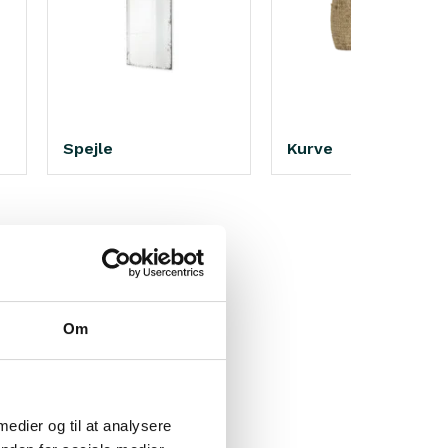
Spejle
Kurve
ktuelle tidspunkt.
Om
l dags, i tider
 har vi sammensat
tor
. Vil du også
.
 medier og til at analysere