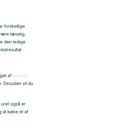
r forskellige
 være læselig,
ere den ledige
lutresultat.
lget af
Hubsch
e. Desuden vil du
 uret også er
g at købe et af