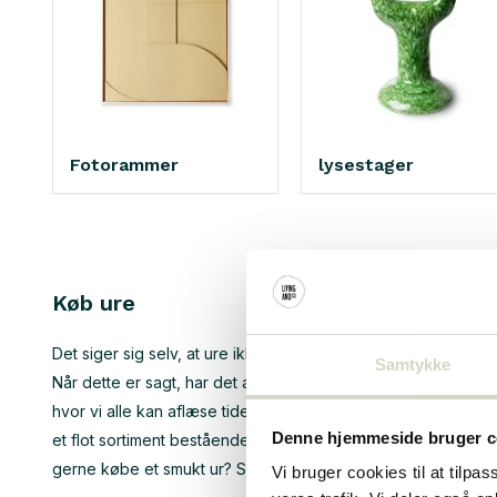
Fotorammer
lysestager
Køb ure
Det siger sig selv, at ure ikke længere kan ignoreres i vores 
Samtykke
Når dette er sagt, har det altid været sådan, at et ur også har 
hvor vi alle kan aflæse tiden på vores smartphone, tilbydes 
Denne hjemmeside bruger c
et flot sortiment bestående af smukke stykker, der er bleve
gerne købe et smukt ur? Så skulle det allerede nu stå klart, a
Vi bruger cookies til at tilpas