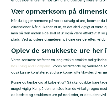
er udvalget af ure her hos Living and Company mere end omfa
Vær opmærksom på dimension
Når du kigger nærmere på vores udvalg af ure, kommer du fre
dimensioner. Når du køber et ur, er det altid vigtigt at være
men på den anden side skal et ur også være attraktivt at se på
plads. Ved at justere diameteren på dine ure derefter, vil du v
Oplev de smukkeste ure her 
Vores sortiment omfatter en lang række smukke boligtilbehø
hos Living and Company
. Vores omfattende og varierede sor
også kunne konstatere, at disse kopier ofte tilbydes til en me
Kunne du tænke dig at købe et ur? Så skal du ikke bare tage 
meget vigtig. Kun på denne måde kan du virkelig regne med en k
de bedste og smukkeste ure på markedet, er det uden tvivl 