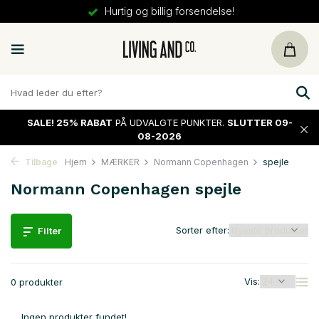
Hurtig og billig forsendelse!
SALE!
25% RABAT
PÅ UDVALGTE PUNKTER.
SLUTTER 09-
08-2026
Tilbage
Hjem
MÆRKER
Normann Copenhagen
spejle
Normann Copenhagen spejle
Sorter efter:
Filter
Vis:
0 produkter
Ingen produkter fundet!...