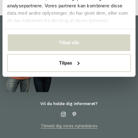
analysepartnere. Vores partnere kan kombinere disse
data med andre oplysninger, du har givet dem, eller som
de har indsamlet fra din brug af deres tjenester.
kunde service
Tillad alle
Vi er glade for at hjælpe dig
og er klar til dig! For
information om produkter eller
Tilpas
din ordre bedes du kontakte
kundeservice
Vil du holde dig informeret?
Tilmeld dig vores nyhedsbrev