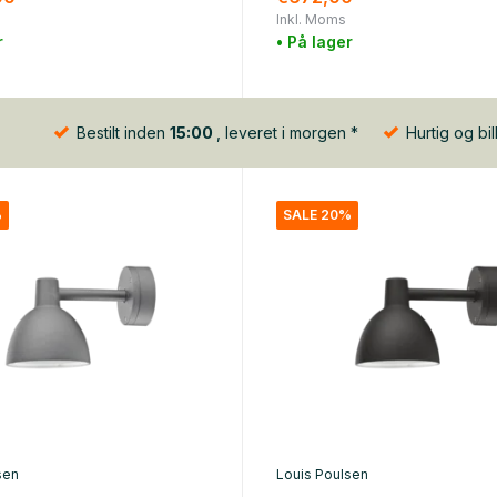
Inkl. Moms
r
• På lager
Bestilt inden
15:00
, leveret i morgen *
Hurtig og bil
%
SALE 20%
sen
Louis Poulsen