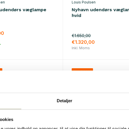
sen
Louis Poulsen
 udendørs væglampe
Nyhavn udendørs vægla
hvid
00
€1.650,00
€1.320,00
r
Inkl. Moms
%
SALE 20%
Detaljer
ookies
se vores indhold og annoncer, til at vise dig funktioner til sociale