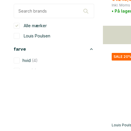
Inkl. Moms
• På lage
Alle mærker
Louis Poulsen
farve
SALE 20
hvid
(4)
sort
(5)
grå
(4)
sølv
(2)
materiale
metal
(4)
Louis Poul
plast
(4)