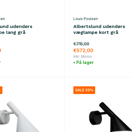
sen
Louis Poulsen
lund udendørs
Albertslund udendørs
e lang grå
væglampe kort grå
€715,00
0
€572,00
Inkl. Moms
r
• På lager
%
SALE 20%