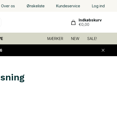
Over os
Ønskeliste
Kundeservice
Log ind
Indkøbskurv
€0,00
VE
MÆRKER
NEW
SALE!
6
sning