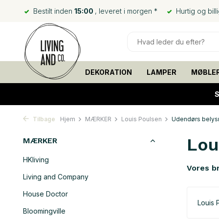
Bestilt inden
15:00
, leveret i morgen *
Hurtig og bill
DEKORATION
LAMPER
MØBLE
S
Tilbage
Hjem
MÆRKER
Louis Poulsen
Udendørs belys
Lou
MÆRKER
HKliving
Vores b
Living and Company
House Doctor
Louis 
Bloomingville