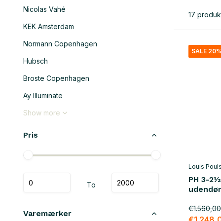
Nicolas Vahé
17 produk
KEK Amsterdam
Normann Copenhagen
SALE 20
Hubsch
Broste Copenhagen
Ay Illuminate
Show more
Pris
Louis Poul
PH 3-2½
To
udendø
€1.560,00
Varemærker
€1.248,