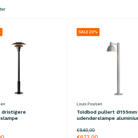
ter
%
SALE 20%
sen
Louis Poulsen
 dristigere
Toldbod pullert Ø155mm
rslampe
udendørslampe alumini
€840,00
00
€672,00