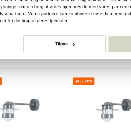
oplysninger om din brug af vores hjemmeside med vores partnere i
sen
Louis Poulsen
ysepartnere. Vores partnere kan kombinere disse data med andr
lund udendørs
Albertslund udendørs
et fra din brug af deres tjenester.
e kort hvid
væglampe lang galvanis
€785,00
0
€628,00
Tilpas
Inkl. Moms
r
• På lager
%
SALE 20%