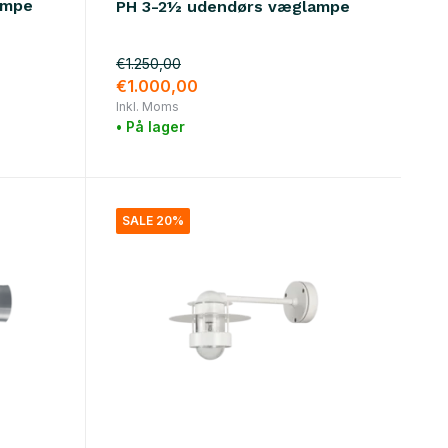
ampe
PH 3-2½ udendørs væglampe
€1.250,00
€1.000,00
Inkl. Moms
• På lager
SALE 20%