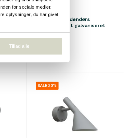
nden for sociale medier,
Louis Poulsen
e oplysninger, du har givet
Albertslund udendørs
eret
væglampe kort galvaniseret
€785,00
€628,00
Tillad alle
Inkl. Moms
• På lager
SALE 20%