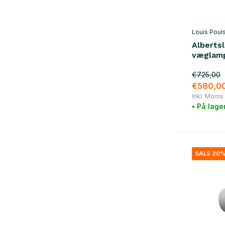
Louis Poul
Alberts
væglamp
€725,00
€580,0
Inkl. Moms
• På lage
SALE 20