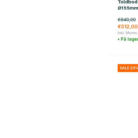
Toldbod
kobber
(1)
Ø155mm
Glas / Keramik
(10)
€640,00
€512,00
stål
(12)
Inkl. Moms
• På lage
SALE 20