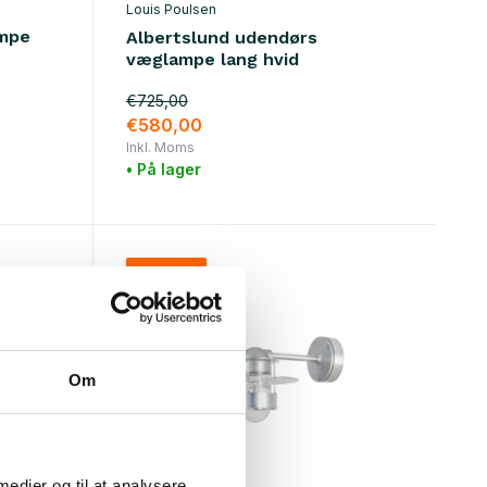
Louis Poulsen
mpe
Albertslund udendørs
væglampe lang hvid
€725,00
€580,00
Inkl. Moms
• På lager
SALE 20%
Om
 medier og til at analysere