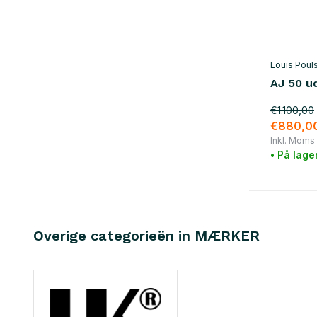
Louis Poul
AJ 50 u
€1.100,00
€880,0
Inkl. Moms
• På lage
Overige categorieën in MÆRKER