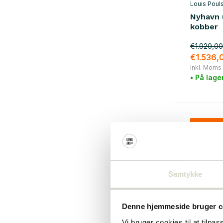
Louis Poul
Nyhavn
kobber
€1.920,00
€1.536,
Inkl. Moms
• På lage
SALE 20
Samtykke
Denne hjemmeside bruger c
Vi bruger cookies til at tilpas