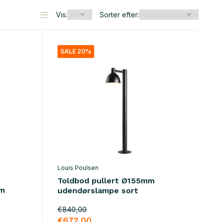
Vis:
Sorter efter:
SALE 20%
Louis Poulsen
Toldbod pullert Ø155mm
um
udendørslampe sort
€840,00
€672,00