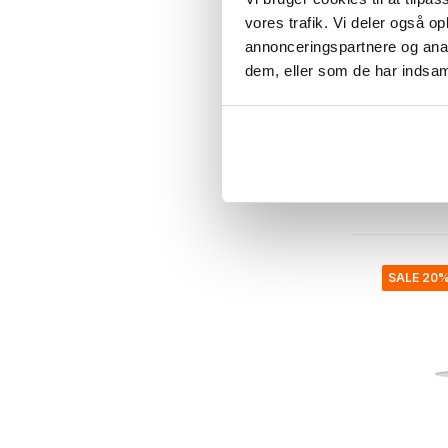
vores trafik. Vi deler også 
Louis Poul
annonceringspartnere og anal
Alberts
dem, eller som de har indsaml
væglamp
€725,00
€580,0
Inkl. Moms
• På lage
SALE 20