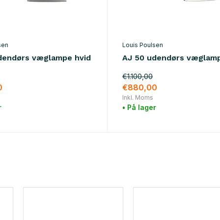
sen
Louis Poulsen
dendørs væglampe hvid
AJ 50 udendørs væglamp
€1.100,00
0
€880,00
Inkl. Moms
r
• På lager