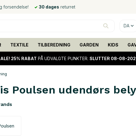
ig forsendelse!
30 dages
returret
DA
R
TEXTILE
TILBEREDNING
GARDEN
KIDS
GA
ALE!
25% RABAT
PÅ UDVALGTE PUNKTER.
SLUTTER 08-08-202
ning
is Poulsen udendørs bely
rands
Poulsen