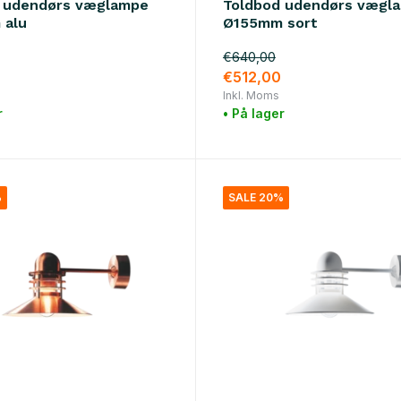
 udendørs væglampe
Toldbod udendørs vægl
 alu
Ø155mm sort
€640,00
€512,00
Inkl. Moms
r
• På lager
%
SALE 20%