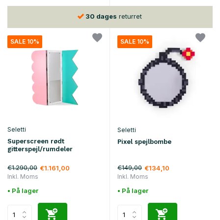
30 dages
returret
SALE 10%
SALE 10%
Seletti
Seletti
Superscreen rødt
Pixel spejlbombe
gitterspejl/rumdeler
€1.290,00
€149,00
€1.161,00
€134,10
Inkl. Moms
Inkl. Moms
• På lager
• På lager