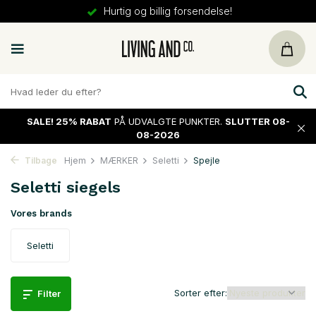
30 dages
returret
SALE!
25% RABAT
PÅ UDVALGTE PUNKTER.
SLUTTER 08-
08-2026
Tilbage
Hjem
MÆRKER
Seletti
Spejle
Seletti siegels
Vores brands
Seletti
Sorter efter:
Filter