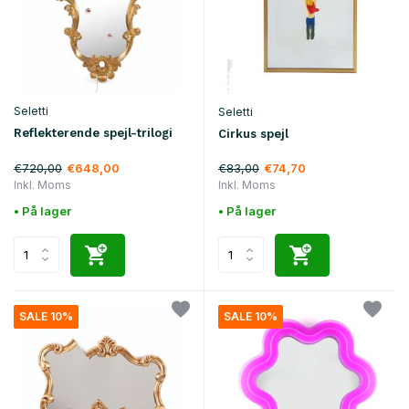
Seletti
Seletti
Reflekterende spejl-trilogi
Cirkus spejl
€720,00
€83,00
€648,00
€74,70
Inkl. Moms
Inkl. Moms
• På lager
• På lager
SALE 10%
SALE 10%