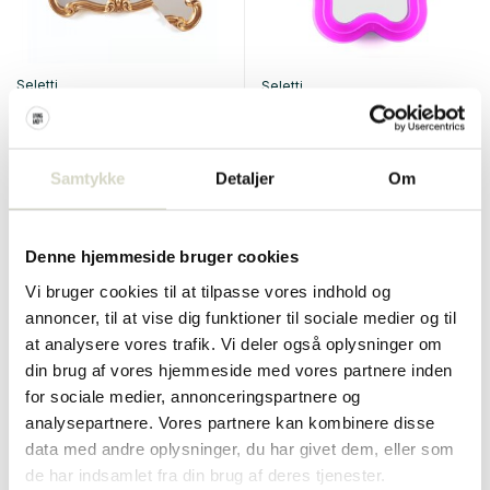
Seletti
Seletti
Tetris spejl 2.0
Supercurve blomsterspejl
€490,00
€570,00
€441,00
€513,00
Inkl. Moms
Inkl. Moms
Samtykke
Detaljer
Om
• På lager
• På lager
Denne hjemmeside bruger cookies
Vi bruger cookies til at tilpasse vores indhold og
annoncer, til at vise dig funktioner til sociale medier og til
SALE 10%
SALE 10%
at analysere vores trafik. Vi deler også oplysninger om
din brug af vores hjemmeside med vores partnere inden
for sociale medier, annonceringspartnere og
analysepartnere. Vores partnere kan kombinere disse
data med andre oplysninger, du har givet dem, eller som
de har indsamlet fra din brug af deres tjenester.