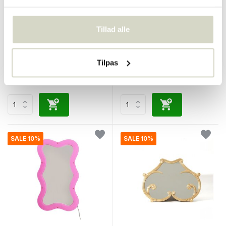
Seletti
Seletti
Tillad alle
Supercurve lille
Supercurve højt spejl
blomsterspejl
€390,00
€830,00
€351,00
€747,00
Tilpas
Inkl. Moms
Inkl. Moms
• På lager
• På lager
SALE 10%
SALE 10%