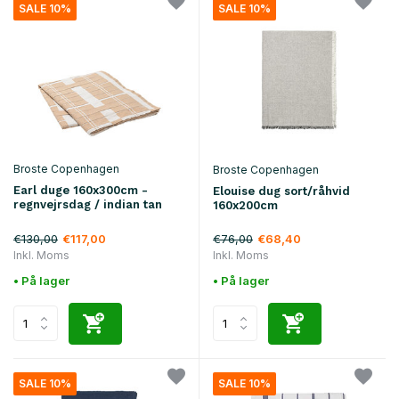
SALE 10%
SALE 10%
Broste Copenhagen
Broste Copenhagen
Earl duge 160x300cm -
Elouise dug sort/råhvid
regnvejrsdag / indian tan
160x200cm
€130,00
€76,00
€117,00
€68,40
Inkl. Moms
Inkl. Moms
• På lager
• På lager
SALE 10%
SALE 10%