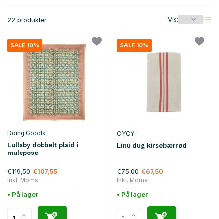
Vis:
22 produkter
SALE 10%
SALE 10%
Doing Goods
OYOY
Lullaby dobbelt plaid i
Linu dug kirsebærrød
mulepose
€119,50
€75,00
€107,55
€67,50
Inkl. Moms
Inkl. Moms
• På lager
• På lager