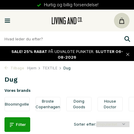
30 dages
returret
SALE!
25% RABAT
PÅ UDVALGTE PUNKTER.
SLUTTER 06-
08-2026
Tilbage
Hjem
TEXTILE
Dug
Dug
Vores brands
Broste
Doing
House
Bloomingville
Copenhagen
Goods
Doctor
Sorter efter:
Filter