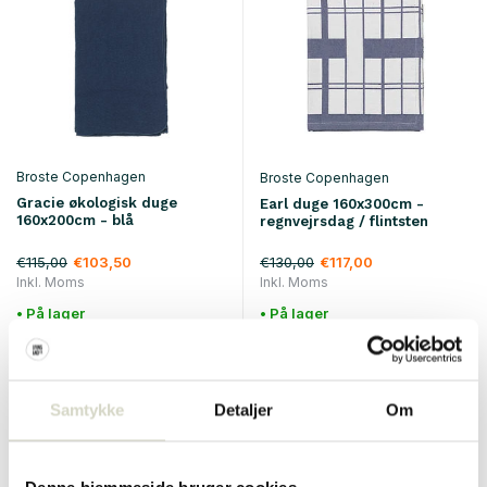
Broste Copenhagen
Broste Copenhagen
Gracie økologisk duge
Earl duge 160x300cm -
160x200cm - blå
regnvejrsdag / flintsten
€115,00
€130,00
€103,50
€117,00
Inkl. Moms
Inkl. Moms
• På lager
• På lager
Samtykke
Detaljer
Om
SALE 10%
SALE 10%
Denne hjemmeside bruger cookies