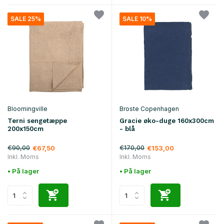
SALE 25%
SALE 10%
Bloomingville
Broste Copenhagen
Terni sengetæppe
Gracie øko-duge 160x300cm
200x150cm
- blå
€90,00
€170,00
€67,50
€153,00
Inkl. Moms
Inkl. Moms
• På lager
• På lager