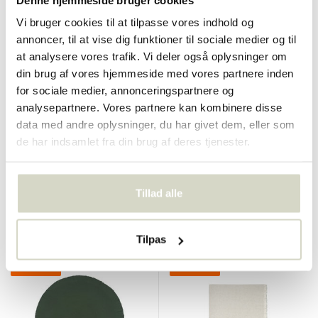
Vi bruger cookies til at tilpasse vores indhold og
annoncer, til at vise dig funktioner til sociale medier og til
at analysere vores trafik. Vi deler også oplysninger om
din brug af vores hjemmeside med vores partnere inden
for sociale medier, annonceringspartnere og
Broste Copenhagen
Broste Copenhagen
analysepartnere. Vores partnere kan kombinere disse
Wilhelmina dug gul
Benny viskestykker sæt med
data med andre oplysninger, du har givet dem, eller som
2 stykker - indian tan
de har indsamlet fra din brug af deres tjenester.
€130,00
€25,00
€117,00
€22,50
Inkl. Moms
Inkl. Moms
• På lager
• På lager
Tillad alle
Tilpas
SALE 10%
SALE 10%