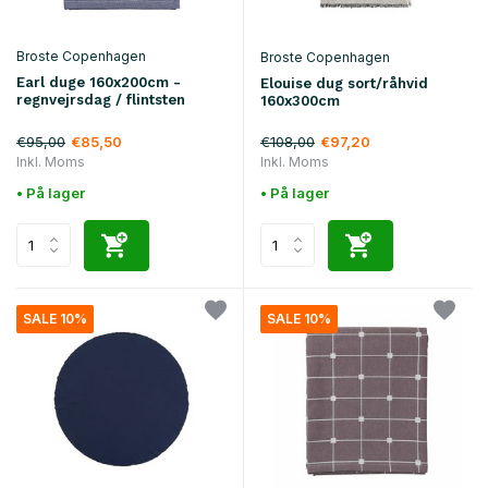
Broste Copenhagen
Broste Copenhagen
Earl duge 160x200cm -
Elouise dug sort/råhvid
regnvejrsdag / flintsten
160x300cm
€95,00
€108,00
€85,50
€97,20
Inkl. Moms
Inkl. Moms
• På lager
• På lager
SALE 10%
SALE 10%