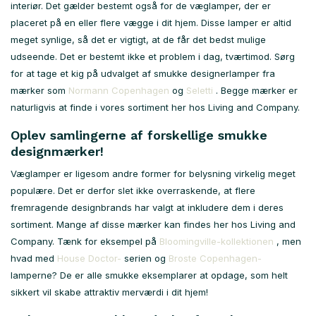
interiør. Det gælder bestemt også for de væglamper, der er
placeret på en eller flere vægge i dit hjem. Disse lamper er altid
meget synlige, så det er vigtigt, at de får det bedst mulige
udseende. Det er bestemt ikke et problem i dag, tværtimod. Sørg
for at tage et kig på udvalget af smukke designerlamper fra
mærker som
Normann Copenhagen
og
Seletti
. Begge mærker er
naturligvis at finde i vores sortiment her hos Living and Company.
Oplev samlingerne af forskellige smukke
designmærker!
Væglamper er ligesom andre former for belysning virkelig meget
populære. Det er derfor slet ikke overraskende, at flere
fremragende designbrands har valgt at inkludere dem i deres
sortiment. Mange af disse mærker kan findes her hos Living and
Company. Tænk for eksempel på
Bloomingville-kollektionen
, men
hvad med
House Doctor-
serien og
Broste Copenhagen-
lamperne? De er alle smukke eksemplarer at opdage, som helt
sikkert vil skabe attraktiv merværdi i dit hjem!