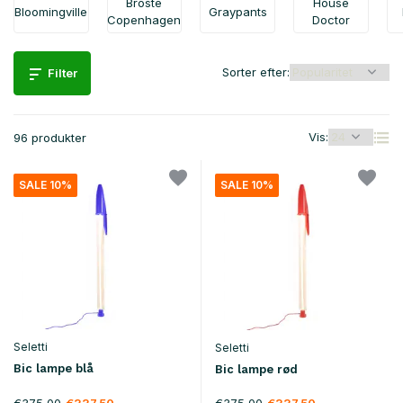
Broste
House
Bloomingville
Graypants
Copenhagen
Doctor
Sorter efter:
Filter
Vis:
96 produkter
SALE 10%
SALE 10%
Seletti
Seletti
Bic lampe blå
Bic lampe rød
€375,00
€375,00