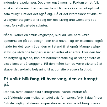
indendørs væglamper. Det giver også mening. Faktum er, at folk
ønsker, at de matcher den valgte stil til deres interiør så optimalt
som muligt. Gælder det også dig? Så er det interessant at vide, at
vi tilbyder væglamper til salg her hos Living and Company i de
mest forskelligartede stilarter.
Når du køber en smuk væglampe, skal du ikke bare være
opmærksom på det design, den skal have. Tag for eksempel også
højde for det lysområde, den er i stand til at opnå. Mange vælger
at bruge sådanne lamper i især en entre eller entré. Hvis den har
en betydelig dybde, kan det normalt betale sig at hænge flere af
disse lamper på væggene. På den måde kan du være sikker på at
skabe tilstrækkelig belysning til at udnytte pladsen fuldt ud.
Et unikt blikfang til hver væg, den er hængt
på
Den tid, hvor lamper skulle integreres i vores interiør så
upåfaldende som muligt, er tydeligvis for længst forbi. I dag finder
folk det vigtigt, at deres lamper danner et ekstra blikfang i deres