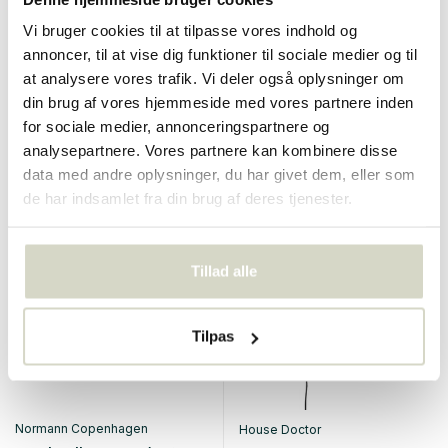
House Doctor
House Doctor
Vi bruger cookies til at tilpasse vores indhold og
Præcis væglampe - mat sort
Væglampe type børstet sølv
annoncer, til at vise dig funktioner til sociale medier og til
at analysere vores trafik. Vi deler også oplysninger om
€230,00
€172,50
din brug af vores hjemmeside med vores partnere inden
Inkl. Moms
€170,00
for sociale medier, annonceringspartnere og
Inkl. Moms
• På lager
analysepartnere. Vores partnere kan kombinere disse
data med andre oplysninger, du har givet dem, eller som
de har indsamlet fra din brug af deres tjenester.
SALE 10%
Tillad alle
Tilpas
Normann Copenhagen
House Doctor