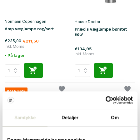
Normann Copenhagen
House Doctor
Amp væglampe røg/sort
Præcis væglampe børstet
sølv
€235,00
€211,50
Inkl. Moms
€134,95
Inkl. Moms
• På lager
SALE 25%
Samtykke
Detaljer
Om
Denne hjemmeside bruger cookies