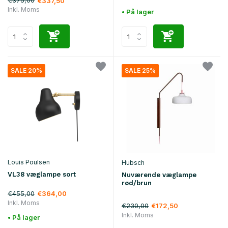
€375,00
€337,50
Inkl. Moms
• På lager
SALE 20%
SALE 25%
Louis Poulsen
Hubsch
VL38 væglampe sort
Nuværende væglampe
rød/brun
€455,00
€364,00
Inkl. Moms
€230,00
€172,50
Inkl. Moms
• På lager