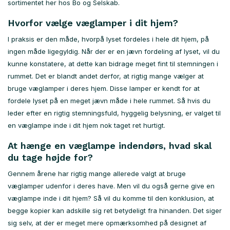
sortimentet her hos Bo og Selskab.
Hvorfor vælge væglamper i dit hjem?
I praksis er den måde, hvorpå lyset fordeles i hele dit hjem, på
ingen måde ligegyldig. Når der er en jævn fordeling af lyset, vil du
kunne konstatere, at dette kan bidrage meget fint til stemningen i
rummet. Det er blandt andet derfor, at rigtig mange vælger at
bruge væglamper i deres hjem. Disse lamper er kendt for at
fordele lyset på en meget jævn måde i hele rummet. Så hvis du
leder efter en rigtig stemningsfuld, hyggelig belysning, er valget til
en væglampe inde i dit hjem nok taget ret hurtigt.
At hænge en væglampe indendørs, hvad skal
du tage højde for?
Gennem årene har rigtig mange allerede valgt at bruge
væglamper udenfor i deres have. Men vil du også gerne give en
væglampe inde i dit hjem? Så vil du komme til den konklusion, at
begge kopier kan adskille sig ret betydeligt fra hinanden. Det siger
sig selv, at der er meget mere opmærksomhed på designet af