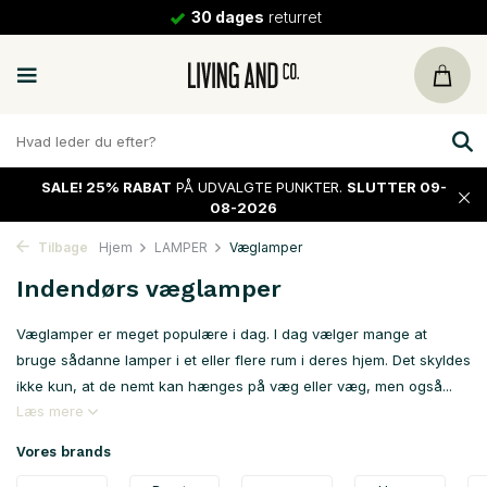
30 dages
returret
SALE!
25% RABAT
PÅ UDVALGTE PUNKTER.
SLUTTER 09-
08-2026
Tilbage
Hjem
LAMPER
Væglamper
Indendørs væglamper
Væglamper er meget populære i dag. I dag vælger mange at
bruge sådanne lamper i et eller flere rum i deres hjem. Det skyldes
ikke kun, at de nemt kan hænges på væg eller væg, men også...
Læs mere
Vores brands