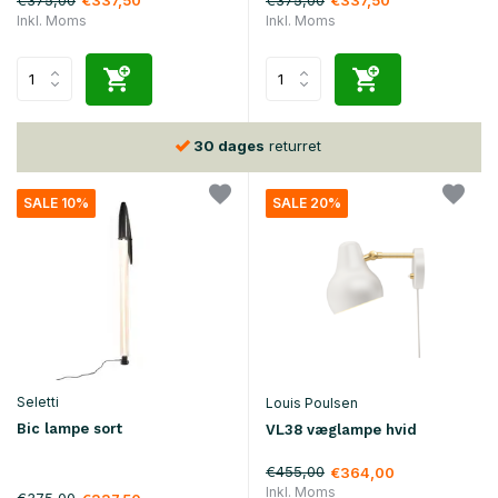
€337,50
€337,50
Inkl. Moms
Inkl. Moms
30 dages
returret
SALE 10%
SALE 20%
Seletti
Louis Poulsen
Bic lampe sort
VL38 væglampe hvid
€455,00
€364,00
Inkl. Moms