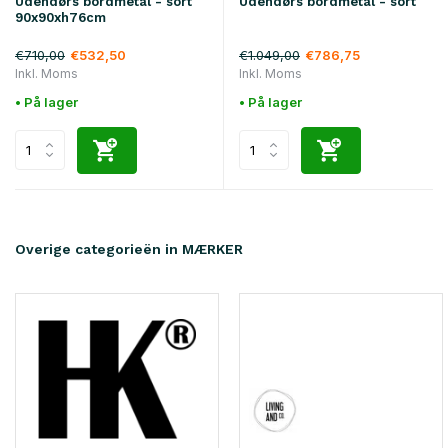
Udendørs bordmetal - sort
Udendørs bordmetal - sort
90x90xh76cm
€710,00
€1.049,00
€532,50
€786,75
Inkl. Moms
Inkl. Moms
• På lager
• På lager
Overige categorieën in MÆRKER