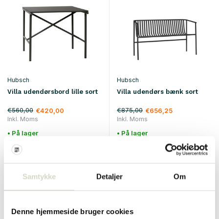
Hubsch
Hubsch
Villa udendørsbord lille sort
Villa udendørs bænk sort
€560,00
€875,00
€420,00
€656,25
Inkl. Moms
Inkl. Moms
• På lager
• På lager
Samtykke
Detaljer
Om
SALE 25%
SALE 25%
Denne hjemmeside bruger cookies