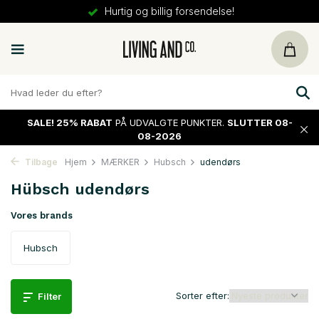
delse!
30 dages
returret
SALE!
25% RABAT
PÅ UDVALGTE PUNKTER.
SLUTTER 08-
08-2026
Tilbage
Hjem
MÆRKER
Hubsch
udendørs
Hübsch udendørs
Vores brands
Hubsch
Sorter efter:
Filter