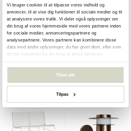
Vi bruger cookies til at tilpasse vores indhold og
annoncer, til at vise dig funktioner til sociale medier og til
at analysere vores trafik. Vi deler også oplysninger om
din brug af vores hjemmeside med vores partnere inden
for sociale medier, annonceringspartnere og
Hubsch
Hubsch
analysepartnere. Vores partnere kan kombinere disse
String fodstøtte
String loungestol
data med andre oplysninger, du har givet dem, eller som
€110,00
€290,00
€82,50
€217,50
de har indsamlet fra din brug af deres tjenester.
Inkl. Moms
Inkl. Moms
• På lager
• På lager
Tillad alle
Tilpas
SALE 25%
SALE 25%