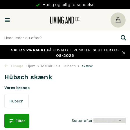
Hurtig og billig forsendelse!
SALE!
25% RABAT
PÅ UDVALGTE PUNKTER.
SLUTTER 07-
08-2026
Tilbage
Hjem
MÆRKER
Hubsch
skænk
Hübsch skænk
Vores brands
Hubsch
Sorter efter:
Filter