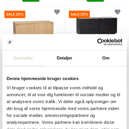
SALE 25%
SALE 25%
Samtykke
Detaljer
Om
Hubsch
Hubsch
Skænk med skydedøre eg
Træ kommode med døre
Denne hjemmeside bruger cookies
€750,00
€680,00
€562,50
€510,00
Vi bruger cookies til at tilpasse vores indhold og
Inkl. Moms
Inkl. Moms
annoncer, til at vise dig funktioner til sociale medier og til
• På lager
• På lager
at analysere vores trafik. Vi deler også oplysninger om
din brug af vores hjemmeside med vores partnere inden
for sociale medier, annonceringspartnere og
analysepartnere. Vores partnere kan kombinere disse
data med andre oplysninger, du har givet dem, eller som