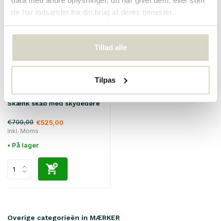
SALE 25%
de har indsamlet fra din brug af deres tjenester.
Tillad alle
Tilpas
Hubsch
Skænk skab med skydedøre
€700,00
€525,00
Inkl. Moms
• På lager
Overige categorieën in MÆRKER