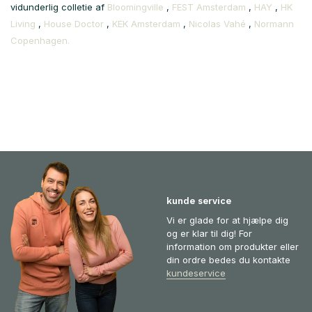
vidunderlig colletie af
Bloomingville
,
FEST Amsterdam
,
HAY
,
HK
Living
,
House Doctor
,
KEK Amsterdam
,
Nicolas Vahé
,
Normann
Copenhagen.
kunde service
Vi er glade for at hjælpe dig
og er klar til dig! For
information om produkter eller
din ordre bedes du kontakte
kundeservice