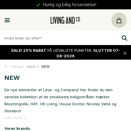
30 dages
returret
SALE!
25% RABAT
PÅ UDVALGTE PUNKTER.
SLUTTER 07-
08-2026
Tilbage
Hjem
NEW
NEW
De nye elementer af Leve- og Company! Her finder du den
seneste kollektion af de smukkeste boligområder mærker
Bloomingville, HAY, HK Living, House Doctor, Nicolas Vahé og
Storebror
Læs mere
Vores brands