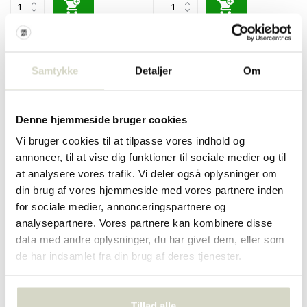
SALE 10%
SALE 10%
Samtykke
Detaljer
Om
Denne hjemmeside bruger cookies
Vi bruger cookies til at tilpasse vores indhold og
annoncer, til at vise dig funktioner til sociale medier og til
at analysere vores trafik. Vi deler også oplysninger om
Normann Copenhagen
Normann Copenhagen
din brug af vores hjemmeside med vores partnere inden
Bell pendellampe lille grå
Bell pendellampe lille sand
for sociale medier, annonceringspartnere og
€380,00
€380,00
€342,00
€342,00
analysepartnere. Vores partnere kan kombinere disse
Inkl. Moms
Inkl. Moms
data med andre oplysninger, du har givet dem, eller som
• På lager
• På lager
de har indsamlet fra din brug af deres tjenester.
Tillad alle