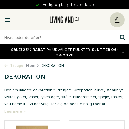
Hurtig og billig forsendelse!
SALE!
25% RABAT
PÅ UDVALGTE PUNKTER.
SLUTTER 06-
08-2026
Tilbage
Hjem
DEKORATION
DEKORATION
Den smukkeste dekoration til dit hjem! Urtepotter, kurve, stearinlys,
viskestykker, vaser, lysestager, skåle, billedrammer, spejle, tasker,
you name it .. Vi har valgt for dig de bedste boligtilbehør.
Læs mere