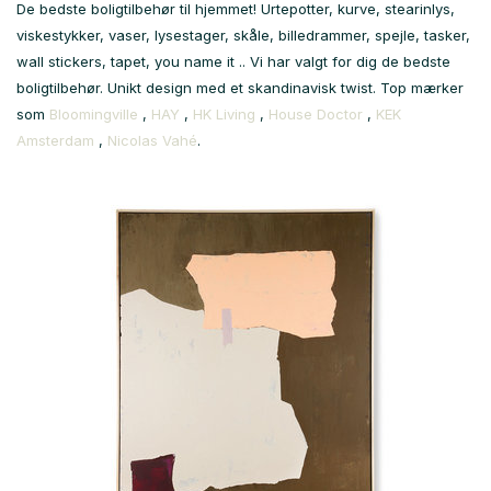
De bedste boligtilbehør til hjemmet! Urtepotter, kurve, stearinlys,
viskestykker, vaser, lysestager, skåle, billedrammer, spejle, tasker,
wall stickers, tapet, you name it .. Vi har valgt for dig de bedste
boligtilbehør. Unikt design med et skandinavisk twist. Top mærker
som
Bloomingville
,
HAY
,
HK Living
,
House Doctor
,
KEK
Amsterdam
,
Nicolas Vahé
.