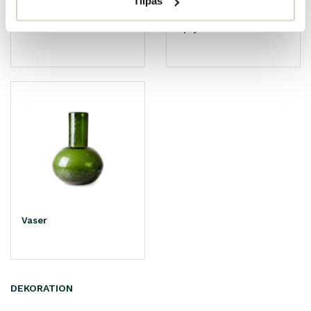
Tilpas
Skåle
Spejle
Vaser
DEKORATION