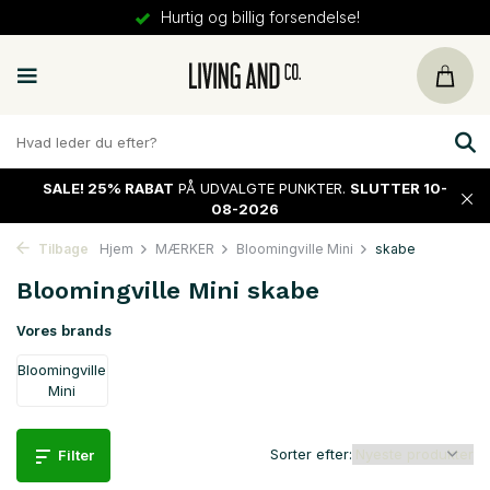
Hurtig og billig forsendelse!
SALE!
25% RABAT
PÅ UDVALGTE PUNKTER.
SLUTTER 10-
08-2026
Tilbage
Hjem
MÆRKER
Bloomingville Mini
skabe
Bloomingville Mini skabe
Vores brands
Bloomingville
Mini
Sorter efter:
Filter