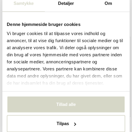
Samtykke
Detaljer
Om
Overige categorieën in MÆRKER
Denne hjemmeside bruger cookies
Vi bruger cookies til at tilpasse vores indhold og
annoncer, til at vise dig funktioner til sociale medier og til
at analysere vores trafik. Vi deler også oplysninger om
din brug af vores hjemmeside med vores partnere inden
for sociale medier, annonceringspartnere og
analysepartnere. Vores partnere kan kombinere disse
data med andre oplysninger, du har givet dem, eller som
de har indsamlet fra din brug af deres tjenester.
Tillad alle
HKliving
Living and Company
Tilpas