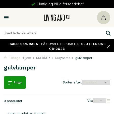
Hurtig og billig forsendelse!
SALE!
25% RABAT
PÅ UDVALGTE PUNKTER.
SLUTTER 05-
08-2026
Tilbage
Hjem
MÆRKER
Graypants
gulvlamper
gulvlamper
Sorter efter:
Filter
Vis:
0 produkter
Ingen produkter fundet!...