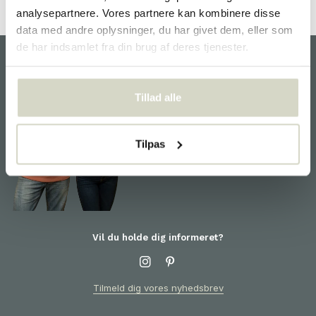
analysepartnere. Vores partnere kan kombinere disse
data med andre oplysninger, du har givet dem, eller som
de har indsamlet fra din brug af deres tjenester.
kunde service
Tillad alle
Vi er glade for at hjælpe dig
og er klar til dig! For
information om produkter eller
Tilpas
din ordre bedes du kontakte
kundeservice
Vil du holde dig informeret?
Tilmeld dig vores nyhedsbrev