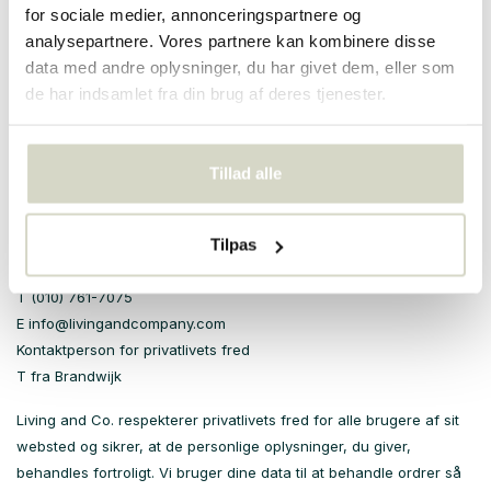
for sociale medier, annonceringspartnere og
tid. På denne side vil du altid finde mest muligt
analysepartnere. Vores partnere kan kombinere disse
seneste version. Hvis den nye privatlivspolitik påvirker måden, vi
data med andre oplysninger, du har givet dem, eller som
allerede samler data med
de har indsamlet fra din brug af deres tjenester.
I forhold til dig vil vi meddele dig via e-mail.
Kontaktoplysninger
Tillad alle
The Living Company
Pieter Jelle Troelstraweg 5
Tilpas
3144CW Maassluis
Holland
T (010) 761-7075
E
info@livingandcompany.com
Kontaktperson for privatlivets fred
T fra Brandwijk
Living and Co. respekterer privatlivets fred for alle brugere af sit
websted og sikrer, at de personlige oplysninger, du giver,
behandles fortroligt. Vi bruger dine data til at behandle ordrer så