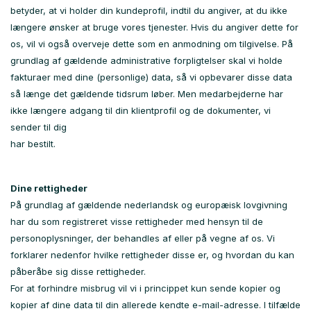
betyder, at vi holder din kundeprofil, indtil du angiver, at du ikke
længere ønsker at bruge vores tjenester. Hvis du angiver dette for
os, vil vi også overveje dette som en anmodning om tilgivelse. På
grundlag af gældende administrative forpligtelser skal vi holde
fakturaer med dine (personlige) data, så vi opbevarer disse data
så længe det gældende tidsrum løber. Men medarbejderne har
ikke længere adgang til din klientprofil og de dokumenter, vi
sender til dig
har bestilt.
Dine rettigheder
På grundlag af gældende nederlandsk og europæisk lovgivning
har du som registreret visse rettigheder med hensyn til de
personoplysninger, der behandles af eller på vegne af os. Vi
forklarer nedenfor hvilke rettigheder disse er, og hvordan du kan
påberåbe sig disse rettigheder.
For at forhindre misbrug vil vi i princippet kun sende kopier og
kopier af dine data til din allerede kendte e-mail-adresse. I tilfælde