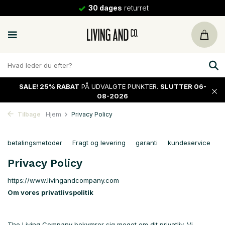
30 dages
returret
SALE!
25% RABAT
PÅ UDVALGTE PUNKTER.
SLUTTER 06-
08-2026
Tilbage
Hjem
Privacy Policy
betalingsmetoder
Fragt og levering
garanti
kundeservice
O
Privacy Policy
https://www.livingandcompany.com
Om vores privatlivspolitik
The Living Company bekymrer sig meget om dit privatliv. Vi