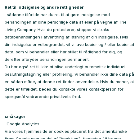
Ret til indsigelse og andre rettigheder
I sådanne tilfælde har du ret til at gøre indsigelse mod
behandlingen af ​​dine personlige data af eller på vegne af The
Living Company. Hvis du protesterer, stopper vi straks
databehandlingen i afventning af løsning af din indsigelse. Hvis
din indsigelse er velbegrundet, vil vi lave kopier og / eller kopier af
data, som vi behandler eller har stillet til rådighed for dig, og
derefter afbryder behandlingen permanent.
Du har også ret til ikke at blive underlagt automatisk individuel
beslutningstagning eller profilering. Vi behandler ikke dine data på
en sådan måde, at denne ret finder anvendelse. Hvis du mener, at
dette er tilfældet, bedes du kontakte vores kontaktperson for
spørgsmål vedrørende privatlivets fred.
småkager
-Google Analytics
Via vores hjemmeside er cookies placeret fra det amerikanske
firma Google som en del af "Analytics" -tjenesten. Vi bruger