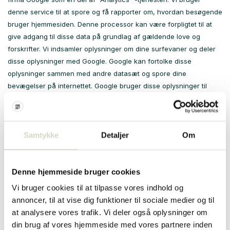
denne service til at spore og få rapporter om, hvordan besøgende
bruger hjemmesiden. Denne processor kan være forpligtet til at
give adgang til disse data på grundlag af gældende love og
forskrifter. Vi indsamler oplysninger om dine surfevaner og deler
disse oplysninger med Google. Google kan fortolke disse
oplysninger sammen med andre datasæt og spore dine
bevægelser på internettet. Google bruger disse oplysninger til
blandt andet at tilbyde målrettede annoncer (Adwords) og andre
Google-tjenester
og produkter.
Samtykke
Detaljer
Om
Cookies fra tredjeparter
I tilfælde af at softwareløsninger fra tredjeparter bruger cookies,
Denne hjemmeside bruger cookies
angives dette i denne fortrolighedserklæring.
Vi bruger cookies til at tilpasse vores indhold og
annoncer, til at vise dig funktioner til sociale medier og til
at analysere vores trafik. Vi deler også oplysninger om
Ændringer i privatlivspolitikken
din brug af vores hjemmeside med vores partnere inden
Vi forbeholder os ret til at ændre vores privatlivspolitik til enhver