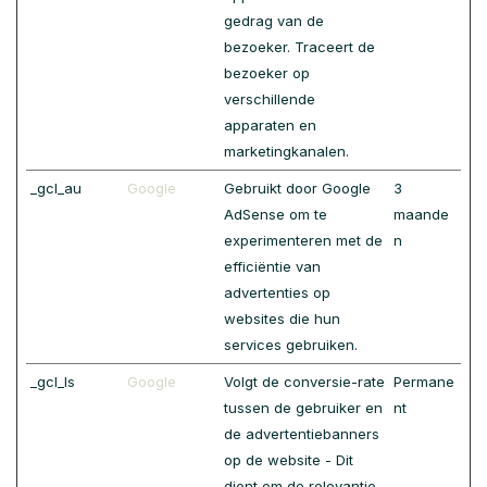
gedrag van de
bezoeker. Traceert de
bezoeker op
verschillende
apparaten en
marketingkanalen.
_gcl_au
Google
Gebruikt door Google
3
AdSense om te
maande
experimenteren met de
n
efficiëntie van
advertenties op
websites die hun
services gebruiken.
_gcl_ls
Google
Volgt de conversie-rate
Permane
tussen de gebruiker en
nt
de advertentiebanners
op de website - Dit
dient om de relevantie