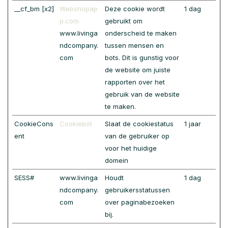
__cf_bm [x2]
Webshopap
Deze cookie wordt
1 dag
p.com
gebruikt om
www.livinga
onderscheid te maken
ndcompany.
tussen mensen en
com
bots. Dit is gunstig voor
de website om juiste
rapporten over het
gebruik van de website
te maken.
CookieCons
Cookiebot
Slaat de cookiestatus
1 jaar
ent
van de gebruiker op
voor het huidige
domein
SESS#
www.livinga
Houdt
1 dag
ndcompany.
gebruikersstatussen
com
over paginabezoeken
bij.