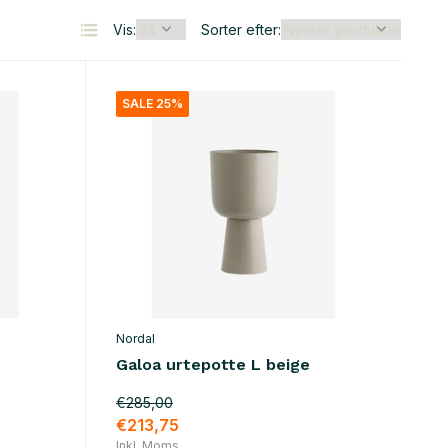
Vis:
Sorter efter:
SALE 25%
Nordal
Galoa urtepotte L beige
€285,00
€213,75
Inkl. Moms