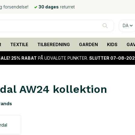
ig forsendelse!
30 dages
returret
DA
R
TEXTILE
TILBEREDNING
GARDEN
KIDS
GA
SALE!
25% RABAT
PÅ UDVALGTE PUNKTER.
SLUTTER 07-08-202
dal AW24 kollektion
rands
rdal