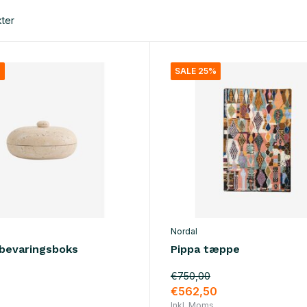
ter
%
SALE 25%
Nordal
pbevaringsboks
Pippa tæppe
€750,00
€562,50
Inkl. Moms