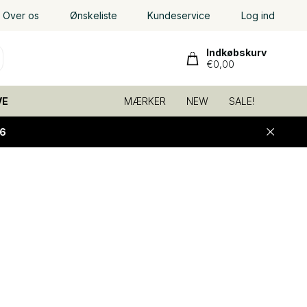
Over os
Ønskeliste
Kundeservice
Log ind
Indkøbskurv
€0,00
VE
MÆRKER
NEW
SALE!
6