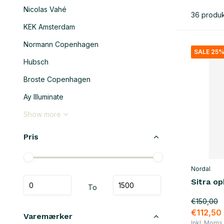
Nicolas Vahé
36 produk
KEK Amsterdam
Normann Copenhagen
SALE 25
Hubsch
Broste Copenhagen
Ay Illuminate
Show more
Pris
Nordal
Sitra o
To
€150,00
€112,50
Varemærker
Inkl. Moms