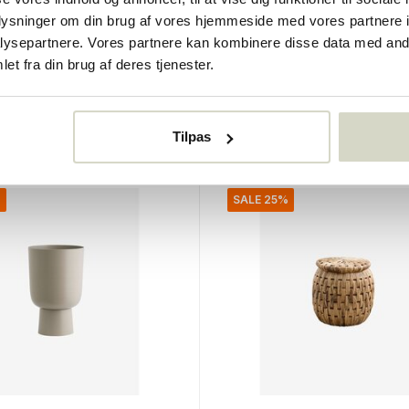
mpe
Ria krus sprøjtesæt med
oplysninger om din brug af vores hjemmeside med vores partnere i
ysepartnere. Vores partnere kan kombinere disse data med andr
€105,00
et fra din brug af deres tjenester.
€78,75
Inkl. Moms
r
• På lager
Tilpas
%
SALE 25%