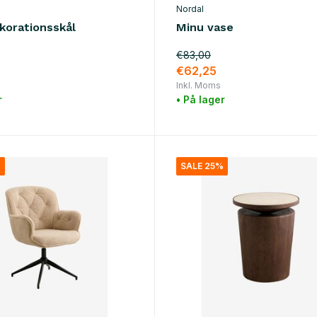
Nordal
korationsskål
Minu vase
€83,00
€62,25
Inkl. Moms
r
• På lager
%
SALE 25%