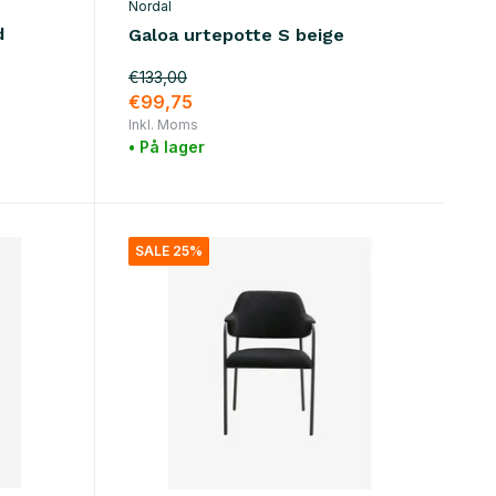
Nordal
d
Galoa urtepotte S beige
€133,00
€99,75
Inkl. Moms
• På lager
SALE 25%