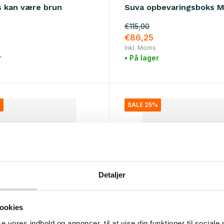
s kan være brun
Suva opbevaringsboks 
€115,00
€86,25
Inkl. Moms
r
• På lager
%
SALE 25%
Detaljer
ookies
Nordal
se vores indhold og annoncer, til at vise dig funktioner til sociale