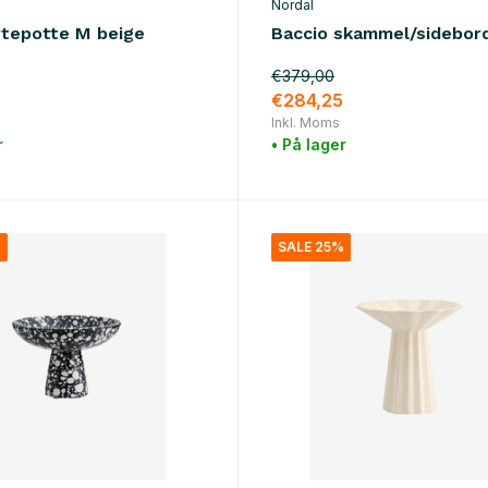
Nordal
rtepotte M beige
Baccio skammel/sidebor
€379,00
€284,25
Inkl. Moms
r
• På lager
%
SALE 25%