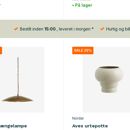
r
• På lager
Bestilt inden
15:00
, leveret i morgen *
Hurtig og bil
%
SALE 25%
Nordal
hængelampe
Aves urtepotte