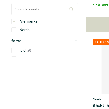
• På lage
Alle mærker
Nordal
farve
SALE 25
hvid
(9)
beige
(7)
sort
(11)
blå
(1)
grå
(1)
gul
(1)
Nordal
appelsin
(1)
Shakti 