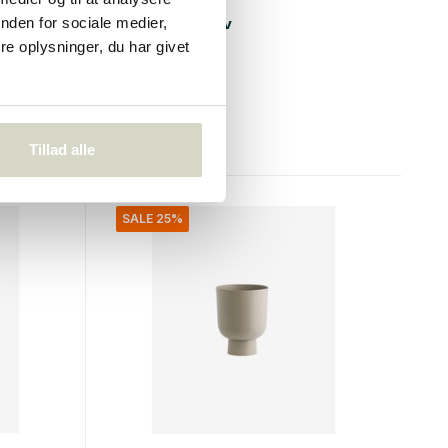
 4 stk
Tuo vægstativ
nden for sociale medier,
e oplysninger, du har givet
€285,00
€213,75
Inkl. Moms
• På lager
Tillad alle
SALE 25%