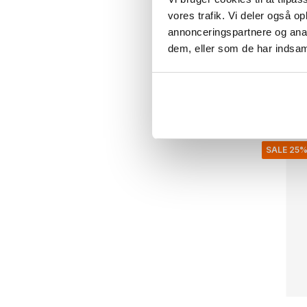
Chia la
vores trafik. Vi deler også 
annonceringspartnere og anal
€189,00
dem, eller som de har indsaml
€141,75
Inkl. Moms
• På lage
SALE 25