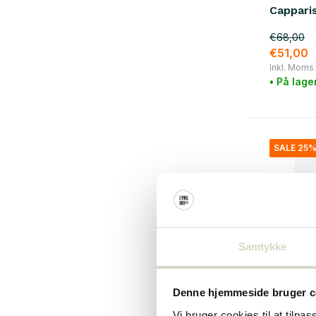
Cappari
€68,00
€51,00
Inkl. Moms
• På lage
SALE 25
Samtykke
Denne hjemmeside bruger c
Nordal
Vi bruger cookies til at tilpas