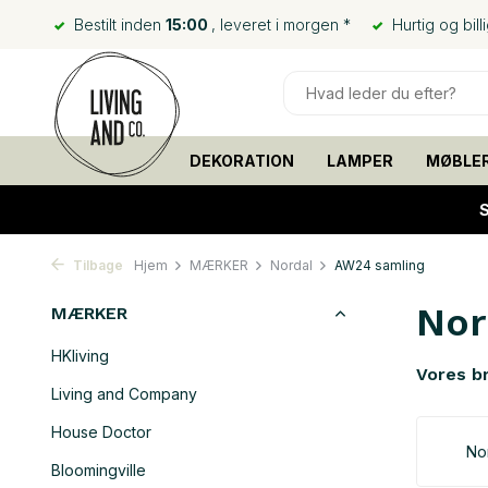
Bestilt inden
15:00
, leveret i morgen *
Hurtig og bill
DEKORATION
LAMPER
MØBLE
Tilbage
Hjem
MÆRKER
Nordal
AW24 samling
Nor
MÆRKER
HKliving
Vores b
Living and Company
House Doctor
No
Bloomingville