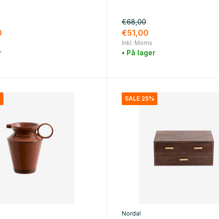
€68,00
0
€51,00
Inkl. Moms
r
• På lager
%
SALE 25%
Nordal