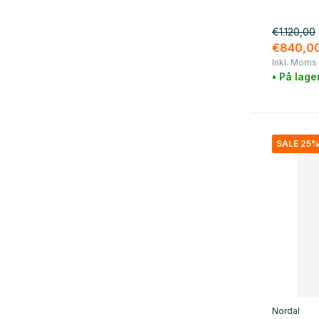
rød
(1)
violet
(1)
€1.120,00
€840,0
brun
(7)
Inkl. Moms
• På lage
Show more
materiale
træ
(5)
SALE 25
metal
(7)
rattan
(1)
bomuld
(5)
messing
(2)
uld
(2)
Glas / Keramik
(19)
Nordal
jern
(10)