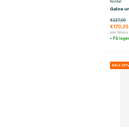
Nordal
Galoa u
€227,00
€170,25
Inkl. Moms
• På lage
SALE 25