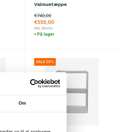
M
Valmuetæppe
€740,00
€555,00
Inkl. Moms
• På lager
SALE 25%
Om
Nordal
 medier og til at analysere