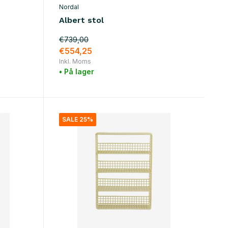
Nordal
Albert stol
€739,00
€554,25
Inkl. Moms
• På lager
SALE 25%