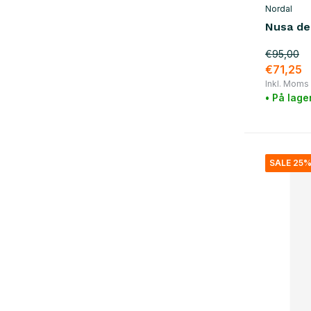
Nordal
Nusa de
€95,00
€71,25
Inkl. Moms
• På lage
SALE 25