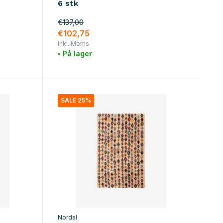
6 stk
€137,00
€102,75
Inkl. Moms
• På lager
SALE 25%
Nordal