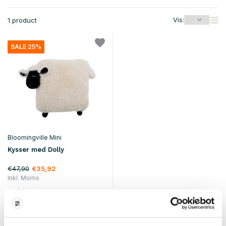
Vis:
1 product
SALE 25%
Bloomingville Mini
Kysser med Dolly
€47,90
€35,92
Inkl. Moms
• På lager