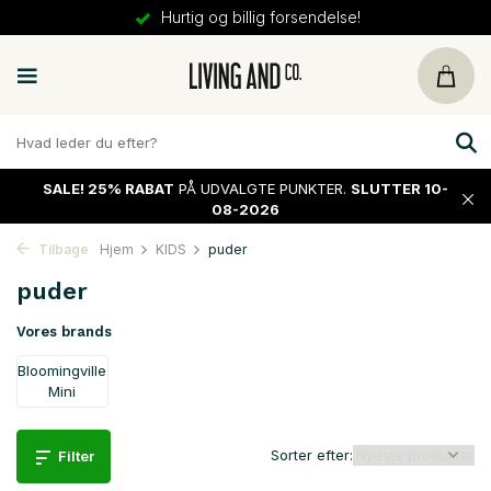
Hurtig og billig forsendelse!
SALE!
25% RABAT
PÅ UDVALGTE PUNKTER.
SLUTTER 10-
08-2026
Tilbage
Hjem
KIDS
puder
puder
Vores brands
Bloomingville
Mini
Sorter efter:
Filter