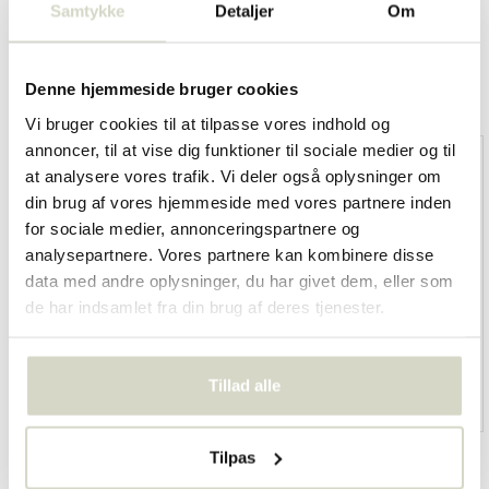
Samtykke
Detaljer
Om
Overige categorieën in KIDS
Denne hjemmeside bruger cookies
Vi bruger cookies til at tilpasse vores indhold og
annoncer, til at vise dig funktioner til sociale medier og til
at analysere vores trafik. Vi deler også oplysninger om
din brug af vores hjemmeside med vores partnere inden
for sociale medier, annonceringspartnere og
analysepartnere. Vores partnere kan kombinere disse
data med andre oplysninger, du har givet dem, eller som
de har indsamlet fra din brug af deres tjenester.
Tillad alle
dekoration
møbler
Tilpas