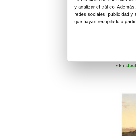
y analizar el tráfico. Ademá
redes sociales, publicidad y
que hayan recopilado a parti
KEK Amste
Papel p
blanco
€170,00
IVA incluid
• En stoc