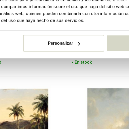
s, compartimos información sobre el uso que haga del sitio web 
 análisis web, quienes pueden combinarla con otra información q
r del uso que haya hecho de sus servicios.
rdam
KEK Amsterdam
intado de mármol oro
Papel pintado de mármol
Personalizar
€170,00
o
IVA incluido
k
• En stock