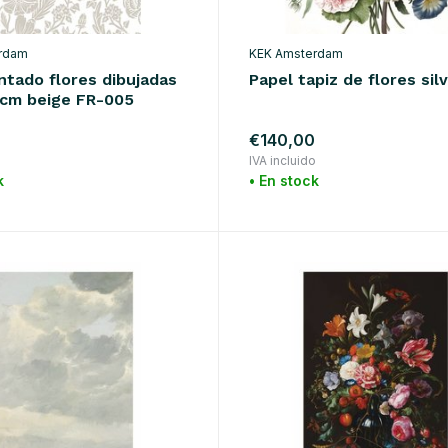
rdam
KEK Amsterdam
ntado flores dibujadas
Papel tapiz de flores sil
cm beige FR-005
€140,00
o
IVA incluido
k
• En stock