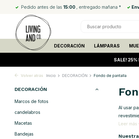
Pedido antes de las
15:00
, entregado mañana *
Env
DECORACIÓN
LÁMPARAS
MUE
SALE!
25% 
Volver atrás
Inicio
DECORACIÓN
Fondo de pantalla
Fon
DECORACIÓN
Marcos de fotos
Al usar p
candelabros
revestimi
Macetas
Leer más
Bandejas
Nuestra