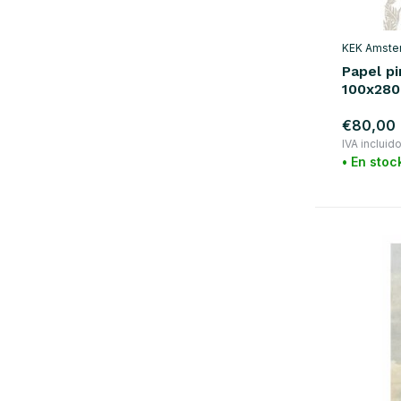
naranja
(33)
rojo
(43)
KEK Amste
violeta
(19)
Papel pi
100x280
Show more
€80,00
material
IVA incluid
• En stoc
madera
(2)