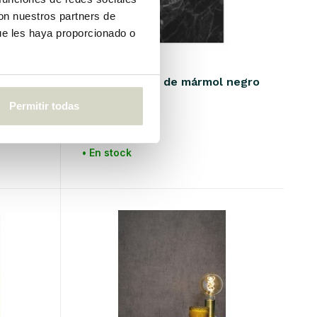
con nuestros partners de
ue les haya proporcionado o
KEK Amsterdam
 verde
Papel pintado de mármol negro
gris
Permitir todas
€170,00
IVA incluido
• En stock