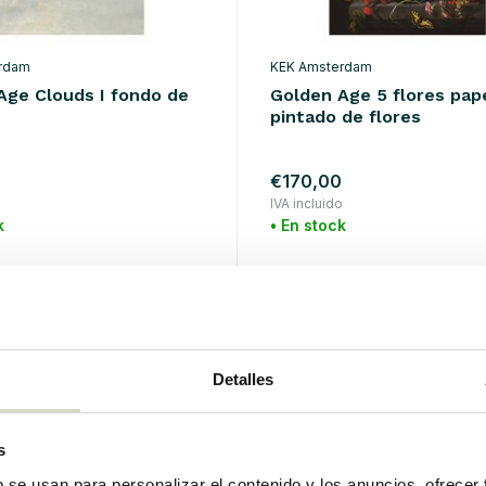
rdam
KEK Amsterdam
Age Clouds I fondo de
Golden Age 5 flores pap
pintado de flores
€170,00
o
IVA incluido
k
• En stock
Detalles
s
b se usan para personalizar el contenido y los anuncios, ofrecer