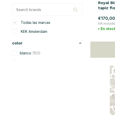
Royal Bl
tapiz flo
€170,00
Todas las marcas
IVA incluid
• En stoc
KEK Amsterdam
color
blanco
(153)
beige
(170)
negro
(91)
azul
(106)
verde
(135)
gris
(115)
amarillo
(53)