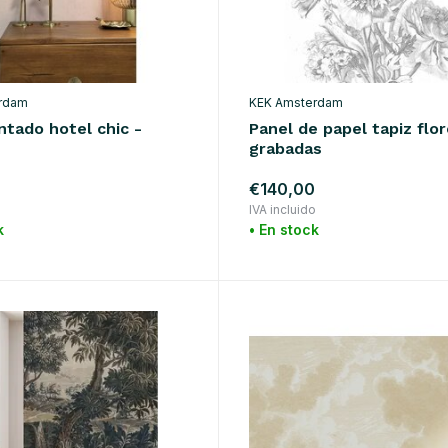
rdam
KEK Amsterdam
ntado hotel chic -
Panel de papel tapiz flo
grabadas
€140,00
o
IVA incluido
k
• En stock