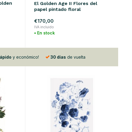
olden
El Golden Age II Flores del
papel pintado floral
€170,00
IVA incluido
• En stock
rápido
y económico!
30 días
de vuelta