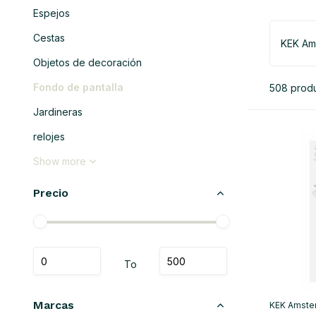
Espejos
Cestas
KEK Am
Objetos de decoración
Fondo de pantalla
508 prod
Jardineras
relojes
Show more
Precio
To
Marcas
KEK Amste