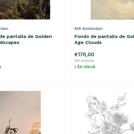
rdam
KEK Amsterdam
de pantalla de Golden
Fondo de pantalla de Go
dscapes
Age Clouds
€170,00
o
IVA incluido
k
• En stock