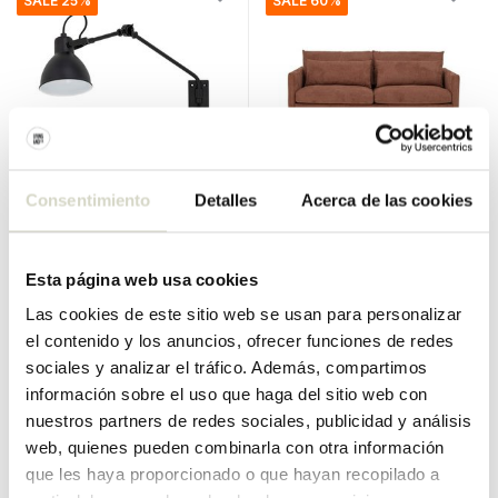
SALE 25%
SALE 60%
Consentimiento
Detalles
Acerca de las cookies
Bloomingville
Bloomingville
Lámpara de pared Jili
banco de tesis
€145,00
€1.500,00
€108,75
€600,00
Esta página web usa cookies
IVA incluido
IVA incluido
Las cookies de este sitio web se usan para personalizar
• En stock
• En stock
el contenido y los anuncios, ofrecer funciones de redes
sociales y analizar el tráfico. Además, compartimos
información sobre el uso que haga del sitio web con
nuestros partners de redes sociales, publicidad y análisis
web, quienes pueden combinarla con otra información
SALE 25%
SALE 25%
que les haya proporcionado o que hayan recopilado a