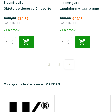
Bloomingville
Bloomingville
Objeto de decoración delirio
Candelero Millas Ø15cm
€109,00
€62,90
€81,75
€47,17
IVA incluido
IVA incluido
• En stock
• En stock
1
2
3
Overige categorieën in MARCAS