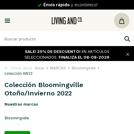
30 días
de vuelta
SALE!
25% DE DESCUENTO!
EN ARTÍCULOS
SELECCIONADOS.
FINALIZA EL 08-08-2026
Volver atrás
Inicio
MARCAS
Bloomingville
colección AW22
Colección Bloomingville
Otoño/Invierno 2022
Nuestras marcas
Bloomingville