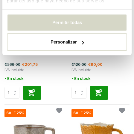
partir del uso que haya hecho de sus servicios.
Permitir todas
Bloomingville
Bloomingville
Personalizar
alfombra elaine
Platos Tinni Ø28.5cm juego
de 6 piezas
€269,00
€120,00
€201,75
€90,00
IVA incluido
IVA incluido
• En stock
• En stock
SALE 25%
SALE 25%