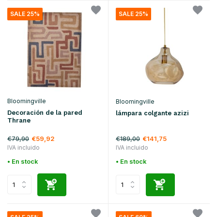
SALE 25%
SALE 25%
Bloomingville
Bloomingville
Decoración de la pared
lámpara colgante azizi
Thrane
€79,90
€189,00
€59,92
€141,75
IVA incluido
IVA incluido
• En stock
• En stock