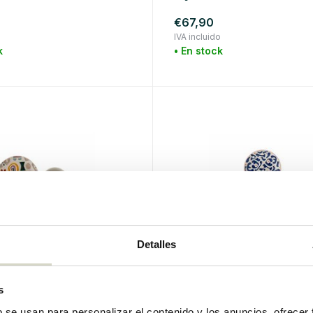
€67,90
o
IVA incluido
k
• En stock
Detalles
lle
Bloomingville
s
 platos, tazas y
Juego de 3 platos Eviaya
 pequeños de Filur.
b se usan para personalizar el contenido y los anuncios, ofrecer