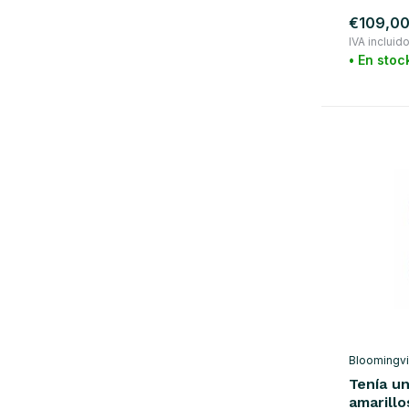
negro
(17)
€109,0
azul
(56)
IVA incluid
• En stoc
verde
(49)
gris
(28)
amarillo
(12)
naranja
(14)
rojo
(5)
violeta
(6)
Show more
material
madera
(1)
Bloomingvi
Vidrio / Cerámica
(216)
Tenía un
acero
(4)
amarillo