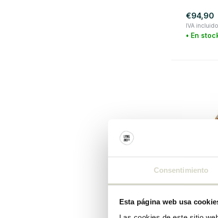
€94,90
IVA incluid
• En stoc
Consentimiento
Bloomingvi
Esta página web usa cookie
Juego de
cuencos
Las cookies de este sitio we