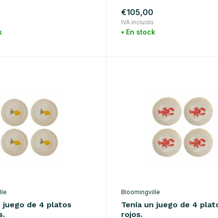
0
€105,00
o
IVA incluido
k
• En stock
lle
Bloomingville
 juego de 4 platos
Tenía un juego de 4 plat
s.
rojos.