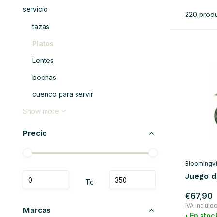
servicio
220 prod
tazas
Platos
Lentes
bochas
cuenco para servir
Show more
Precio
Bloomingvi
Juego d
To
€67,90
IVA incluid
Marcas
• En stoc