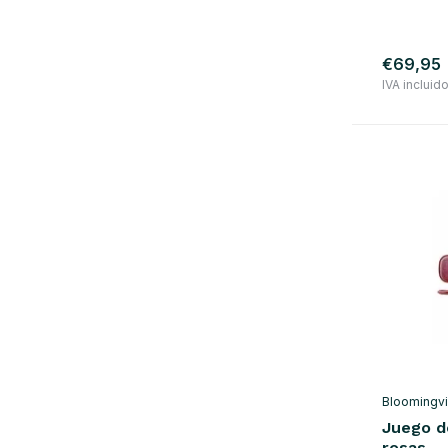
€69,95
IVA incluid
Bloomingvi
Juego d
rosas