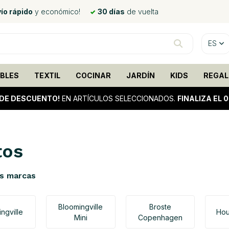
ío rápido
y económico!
30 días
de vuelta
ES
BLES
TEXTIL
COCINAR
JARDÍN
KIDS
REGAL
DE DESCUENTO!
EN ARTÍCULOS SELECCIONADOS.
FINALIZA EL 
tos
s marcas
Bloomingville
Broste
ngville
Hou
Mini
Copenhagen