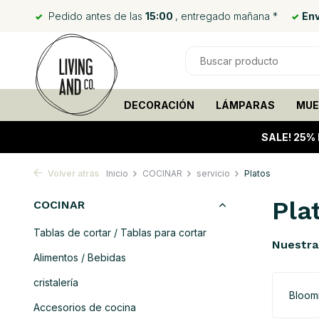
Pedido antes de las
15:00
, entregado mañana *
Env
DECORACIÓN
LÁMPARAS
MUE
SALE!
25% 
Volver atrás
Inicio
COCINAR
servicio
Platos
Pla
COCINAR
Tablas de cortar / Tablas para cortar
Nuestra
Alimentos / Bebidas
cristalería
Bloomi
Accesorios de cocina