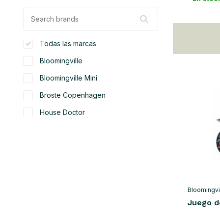
Todas las marcas
Bloomingville
Bloomingville Mini
Broste Copenhagen
House Doctor
Hubsch
Nordal
color
blanco
(36)
Bloomingvi
Juego d
beige
(60)