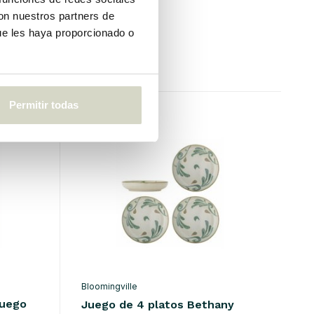
con nuestros partners de
ue les haya proporcionado o
€109,00
IVA incluido
Permitir todas
Bloomingville
juego
Juego de 4 platos Bethany