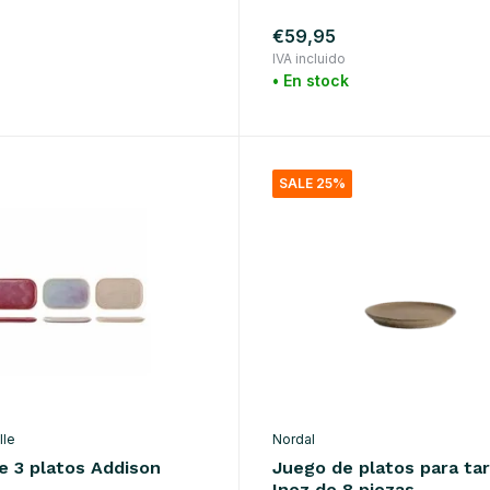
€59,95
IVA incluido
• En stock
o
SALE 25%
lle
Nordal
e 3 platos Addison
Juego de platos para ta
Inez de 8 piezas