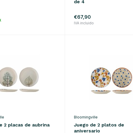
de 4
o
€67,90
k
IVA incluido
lle
Bloomingville
e 2 placas de aubrina
Juego de 2 platos de
aniversario