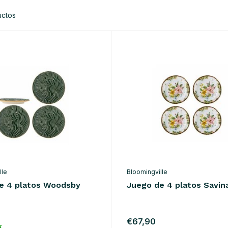
uctos
lle
Bloomingville
e 4 platos Woodsby
Juego de 4 platos Savin
o
€67,90
k