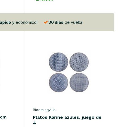
rápido
y económico!
30 días
de vuelta
Bloomingville
5cm
Platos Karine azules, juego de
4