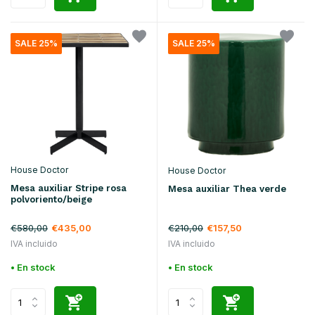
SALE 25%
SALE 25%
House Doctor
House Doctor
Mesa auxiliar Stripe rosa
Mesa auxiliar Thea verde
polvoriento/beige
€580,00
€435,00
€210,00
€157,50
IVA incluido
IVA incluido
• En stock
• En stock