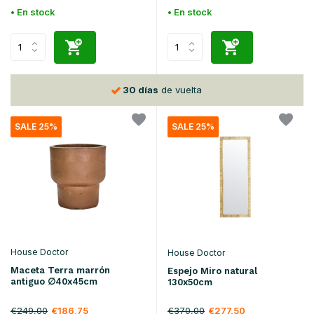
• En stock
• En stock
30 días
de vuelta
SALE 25%
SALE 25%
House Doctor
House Doctor
Maceta Terra marrón
Espejo Miro natural
antiguo ∅40x45cm
130x50cm
€249,00
€186,75
€370,00
€277,50