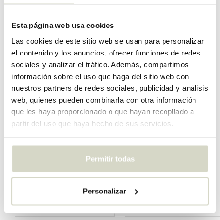
1
2
3
Esta página web usa cookies
Las cookies de este sitio web se usan para personalizar
el contenido y los anuncios, ofrecer funciones de redes
Overige categorieën in MARCAS
sociales y analizar el tráfico. Además, compartimos
información sobre el uso que haga del sitio web con
nuestros partners de redes sociales, publicidad y análisis
web, quienes pueden combinarla con otra información
que les haya proporcionado o que hayan recopilado a
partir del uso que haya hecho de sus servicios.
Permitir todas
Personalizar
HKliving
Living and Company