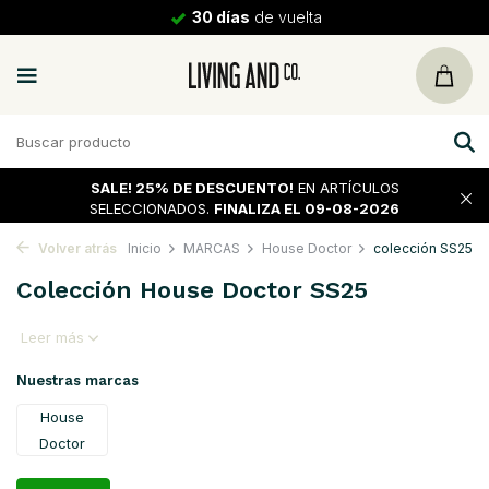
30 días
de vuelta
SALE!
25% DE DESCUENTO!
EN ARTÍCULOS
SELECCIONADOS.
FINALIZA EL 09-08-2026
Volver atrás
Inicio
MARCAS
House Doctor
colección SS25
Colección House Doctor SS25
Leer más
Nuestras marcas
House
Doctor