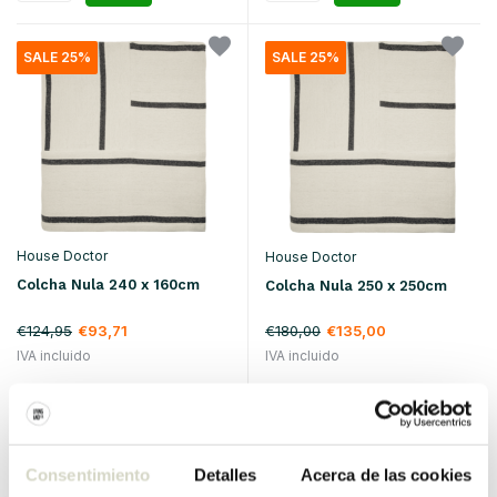
SALE 25%
SALE 25%
House Doctor
House Doctor
Colcha Nula 240 x 160cm
Colcha Nula 250 x 250cm
€124,95
€93,71
€180,00
€135,00
IVA incluido
IVA incluido
• En stock
• En stock
Consentimiento
Detalles
Acerca de las cookies