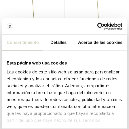
Consentimiento
Detalles
Acerca de las cookies
Louis Poulsen
Louis Poulsen
Lámpara de pie VL38 negra
Lámpara de pie VL38 blanco
€795,00
€795,00
€636,00
€636,00
Esta página web usa cookies
IVA incluido
IVA incluido
Las cookies de este sitio web se usan para personalizar
• En stock
• En stock
el contenido y los anuncios, ofrecer funciones de redes
sociales y analizar el tráfico. Además, compartimos
información sobre el uso que haga del sitio web con
nuestros partners de redes sociales, publicidad y análisis
web, quienes pueden combinarla con otra información
SALE 20%
SALE 20%
que les haya proporcionado o que hayan recopilado a
partir del uso que haya hecho de sus servicios.