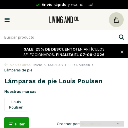
30 días
de vuelta
SALE!
25% DE DESCUENTO!
EN ARTÍCULOS
SELECCIONADOS.
FINALIZA EL 07-08-2026
Volver atrás
Inicio
MARCAS
Luis Poulsen
Lámparas de pie
Lámparas de pie Louis Poulsen
Nuestras marcas
Louis
Poulsen
Ordenar por:
Filter