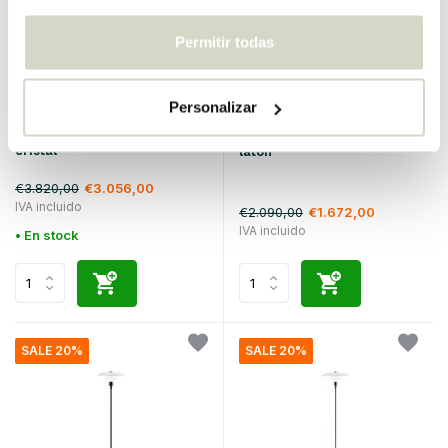
Permitir todas
Personalizar
Louis Poulsen
Louis Poulsen
Lámpara de pie PH 4½-3½
Lámpara de pie PH 3½-2½
cristal
latón
€3.820,00
€3.056,00
IVA incluido
€2.090,00
€1.672,00
IVA incluido
• En stock
SALE 20%
SALE 20%