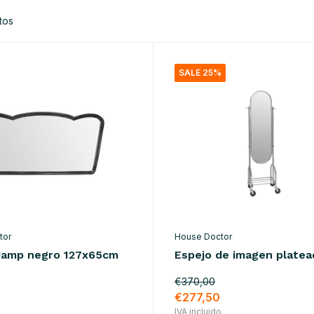
tos
SALE 25%
tor
House Doctor
Jamp negro 127x65cm
Espejo de imagen platea
€370,00
€277,50
IVA incluido