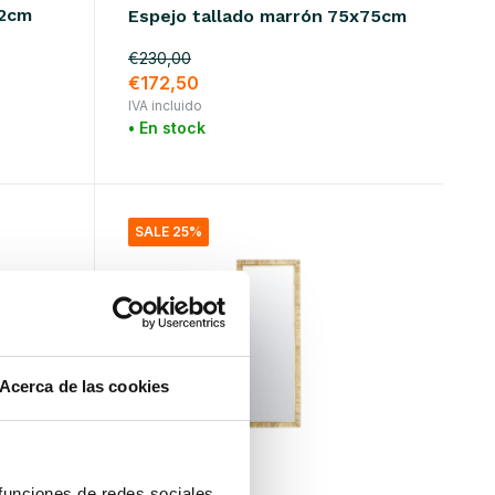
52cm
Espejo tallado marrón 75x75cm
€230,00
€172,50
IVA incluido
• En stock
SALE 25%
Acerca de las cookies
House Doctor
 funciones de redes sociales