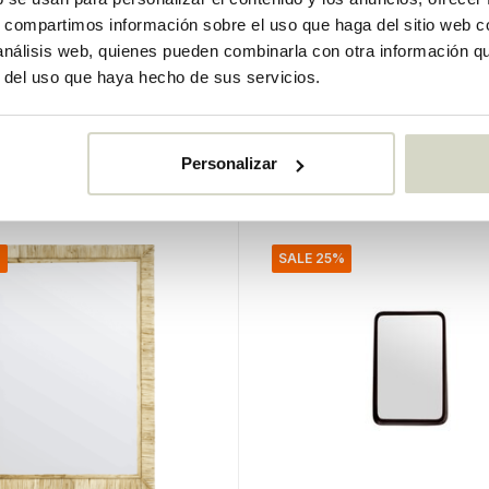
tallado marrón
Espejo dorado 129x35cm
s, compartimos información sobre el uso que haga del sitio web 
cm
 análisis web, quienes pueden combinarla con otra información q
r del uso que haya hecho de sus servicios.
€230,00
€172,50
o
IVA incluido
k
• En stock
Personalizar
%
SALE 25%