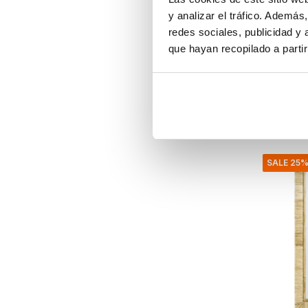
Espejo 
y analizar el tráfico. Ademá
75x31,5
redes sociales, publicidad y
que hayan recopilado a parti
€180,00
€135,00
IVA incluid
• En stoc
SALE 25