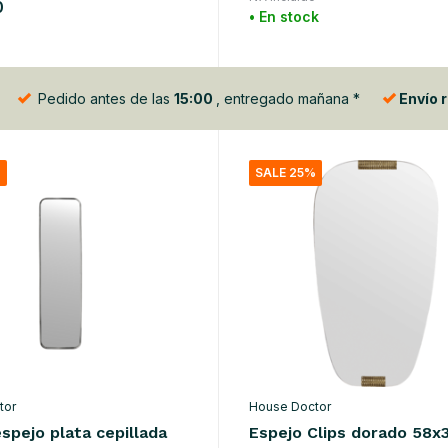
0
• En stock
o
Pedido antes de las
15:00
, entregado mañana *
Envío 
%
SALE 25%
tor
House Doctor
spejo plata cepillada
Espejo Clips dorado 58x