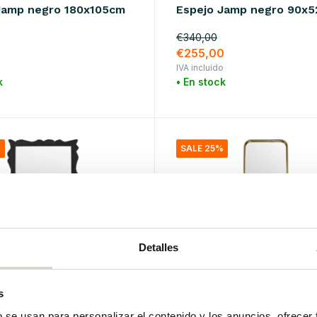
Jamp negro 180x105cm
Espejo Jamp negro 90x
€340,00
0
€255,00
o
IVA incluido
k
• En stock
%
SALE 25%
Detalles
s
tor
House Doctor
b se usan para personalizar el contenido y los anuncios, ofrecer