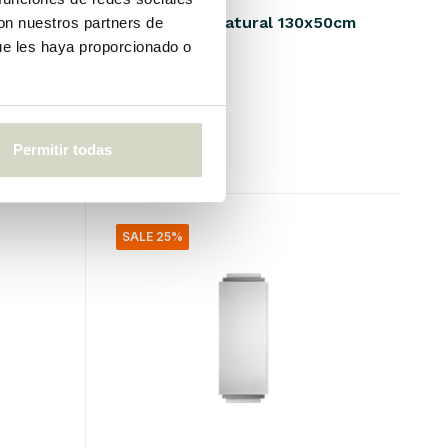
Espejo Miro natural 130x50cm
con nuestros partners de
ue les haya proporcionado o
€370,00
€277,50
IVA incluido
• En stock
Permitir todas
SALE 25%