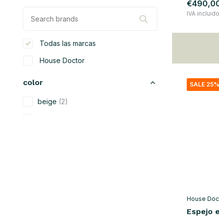
€490,0
IVA incluid
Todas las marcas
House Doctor
color
SALE 25
beige
(2)
negro
(5)
gris
(2)
marrón
(4)
oro
(3)
natural
(5)
House Doc
plata
(3)
Espejo e