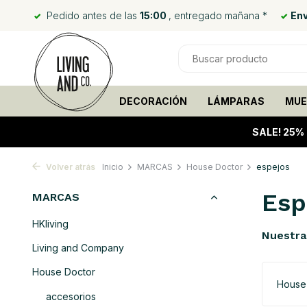
Pedido antes de las
15:00
, entregado mañana *
Env
DECORACIÓN
LÁMPARAS
MUE
SALE!
25%
Volver atrás
Inicio
MARCAS
House Doctor
espejos
Esp
MARCAS
HKliving
Nuestra
Living and Company
House Doctor
House
accesorios