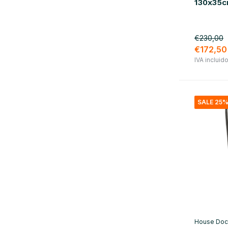
130x35
material
madera
(11)
€230,00
metal
(1)
€172,50
IVA incluid
rota
(2)
latón
(1)
Vidrio / Cerámica
(21)
SALE 25
hierro
(2)
acero
(4)
House Doc