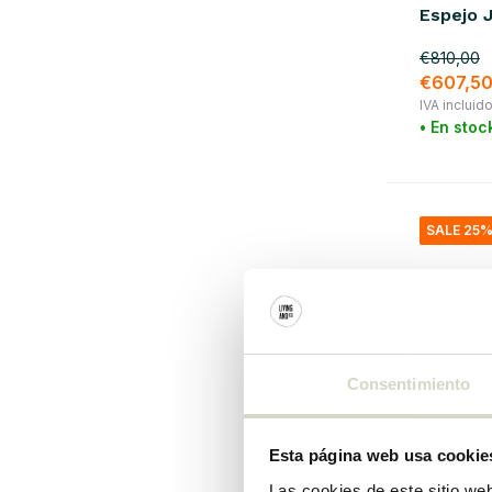
Espejo 
€810,00
€607,5
IVA incluid
• En stoc
SALE 25
Consentimiento
Esta página web usa cookie
House Doc
Las cookies de este sitio we