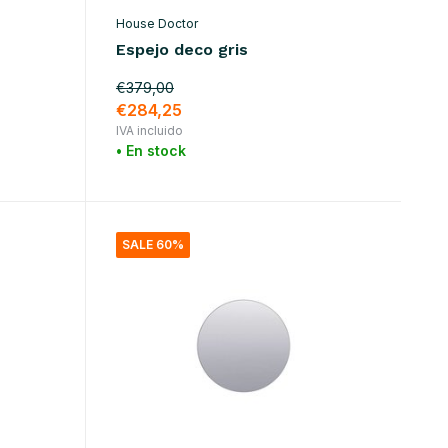
House Doctor
Espejo deco gris
€379,00
€284,25
IVA incluido
• En stock
SALE 60%