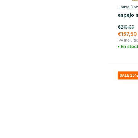
House Doc
espejo m
€210,00
€157,50
IVA incluid
• En stoc
SALE 25