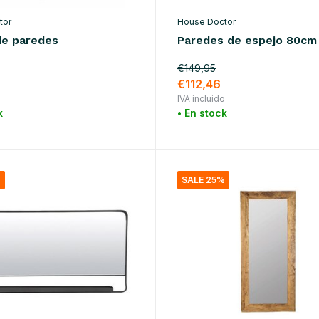
tor
House Doctor
de paredes
Paredes de espejo 80cm
€149,95
€112,46
o
IVA incluido
k
• En stock
%
SALE 25%