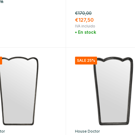
cm
€170,00
€127,50
IVA incluido
• En stock
o
%
SALE 25%
tor
House Doctor