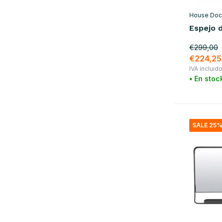
House Doc
Espejo 
€299,00
€224,25
IVA incluid
• En stoc
SALE 25