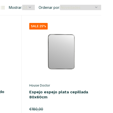
Mostrar:
Ordenar por:
SALE 25%
House Doctor
do
Espejo espejo plata cepillada
80x60cm
€180,00