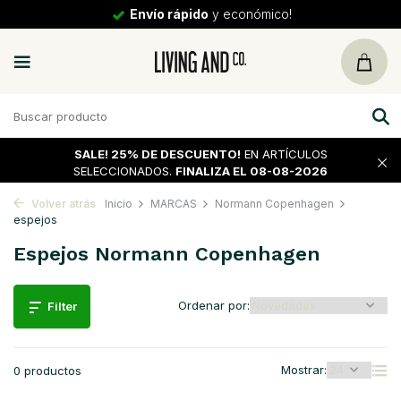
Envío rápido
y económico!
SALE!
25% DE DESCUENTO!
EN ARTÍCULOS
SELECCIONADOS.
FINALIZA EL 08-08-2026
Volver atrás
Inicio
MARCAS
Normann Copenhagen
espejos
Espejos Normann Copenhagen
Ordenar por:
Filter
Mostrar:
0 productos