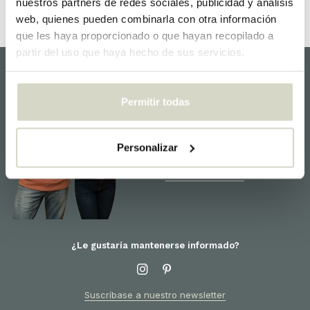
nuestros partners de redes sociales, publicidad y análisis
web, quienes pueden combinarla con otra información
que les haya proporcionado o que hayan recopilado a
partir del uso que haya hecho de sus servicios.
Servicio al Cliente
Permitir todas
¡Estamos felices de ayudarlo y
estamos listos para usted!
Para obtener información
Personalizar
sobre los productos o su
pedido, comuníquese con el
servicio al cliente
.
¿Le gustaría mantenerse informado?
Suscríbase a nuestro newsletter