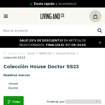
Envío rápido
y económico!
SALE!
25% DE DESCUENTO!
EN ARTÍCULOS
SELECCIONADOS.
FINALIZA EL 07-08-2026
Volver atrás
Inicio
MARCAS
House Doctor
colección SS23
Colección House Doctor SS23
Nuestras marcas
House
Doctor
Ordenar por:
Filter