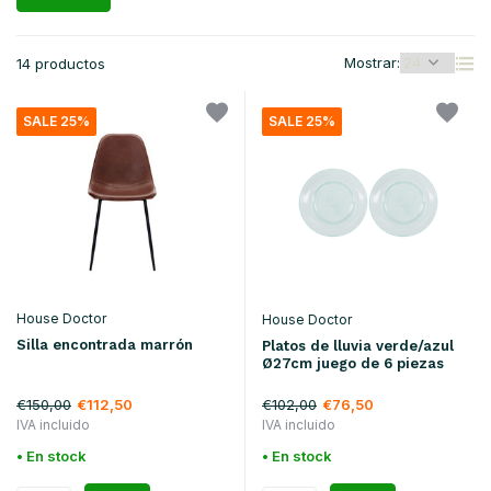
Mostrar:
14 productos
SALE 25%
SALE 25%
House Doctor
House Doctor
Silla encontrada marrón
Platos de lluvia verde/azul
Ø27cm juego de 6 piezas
€150,00
€102,00
€112,50
€76,50
IVA incluido
IVA incluido
• En stock
• En stock