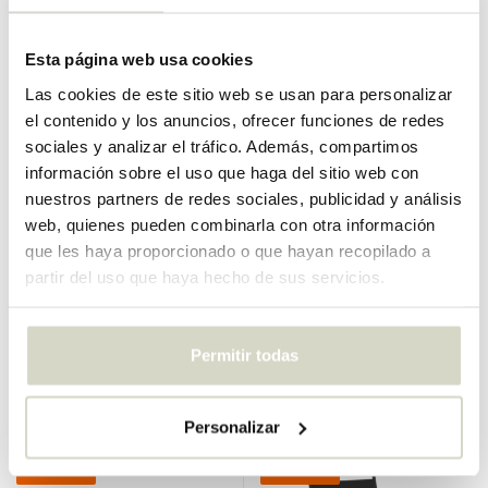
SALE 25%
SALE 25%
Esta página web usa cookies
Las cookies de este sitio web se usan para personalizar
el contenido y los anuncios, ofrecer funciones de redes
sociales y analizar el tráfico. Además, compartimos
información sobre el uso que haga del sitio web con
nuestros partners de redes sociales, publicidad y análisis
web, quienes pueden combinarla con otra información
House Doctor
House Doctor
que les haya proporcionado o que hayan recopilado a
Perchero de libros negro
almacenamiento práctico
partir del uso que haya hecho de sus servicios.
€124,00
€38,00
€93,00
€28,50
IVA incluido
IVA incluido
• En stock
• En stock
Permitir todas
Personalizar
SALE 25%
SALE 25%