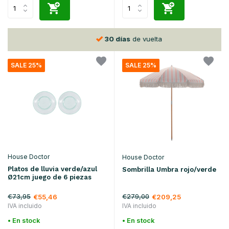
30 días
de vuelta
SALE 25%
SALE 25%
House Doctor
House Doctor
Platos de lluvia verde/azul
Sombrilla Umbra rojo/verde
Ø21cm juego de 6 piezas
€73,95
€279,00
€55,46
€209,25
IVA incluido
IVA incluido
• En stock
• En stock