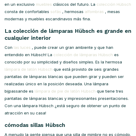
en un exclusivo
muebles
clásicos del futuro. La
colección Hübsch
consta de confortables
sofás
, hermosas
alfombras
, mesas
modernas y muebles escandinavos más fina.
La colección de lámparas Hübsch es grande en
cualquier interior
Con
las luces
, puede crear un gran ambiente y que han
entendido en Hübsch! La
colección de lámparas Hübsch
es
conocido por su simplicidad y diseños simples. Es la hermosa
lámpara de latón Hübsch
que está provisto de seis grandes
pantallas de lámparas blancas que pueden girar y pueden ser
realizadas único en la posición deseada. Una lámpara
bijpassande es
lámpara de pie de latón Hübsch
que tiene tres
pantallas de lámparas blancas y impresionantes presentaciones.
Con una lámpara Hübsch ¿está seguro de obtener un punto de
atracción en su casa!
cómodas sillas Hübsch
A menudo la gente piensa que una silla de mimbre no es cómodo.