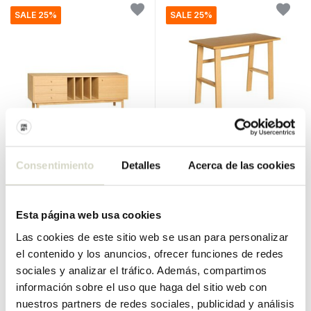
SALE 25%
SALE 25%
Hubsch
Hubsch
Armario/aparador Nobby
Escritorio Poke natural
Consentimiento
Detalles
Acerca de las cookies
natural
€1.199,00
€310,00
€899,25
€232,50
IVA incluido
IVA incluido
Esta página web usa cookies
• En stock
• En stock
Las cookies de este sitio web se usan para personalizar
el contenido y los anuncios, ofrecer funciones de redes
sociales y analizar el tráfico. Además, compartimos
información sobre el uso que haga del sitio web con
nuestros partners de redes sociales, publicidad y análisis
SALE 25%
SALE 25%