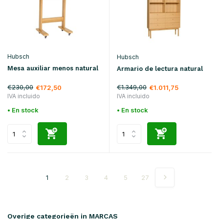
Hubsch
Hubsch
Mesa auxiliar menos natural
Armario de lectura natural
€230,00
€1.349,00
€172,50
€1.011,75
IVA incluido
IVA incluido
• En stock
• En stock
1
2
3
4
5
27
Overige categorieën in MARCAS