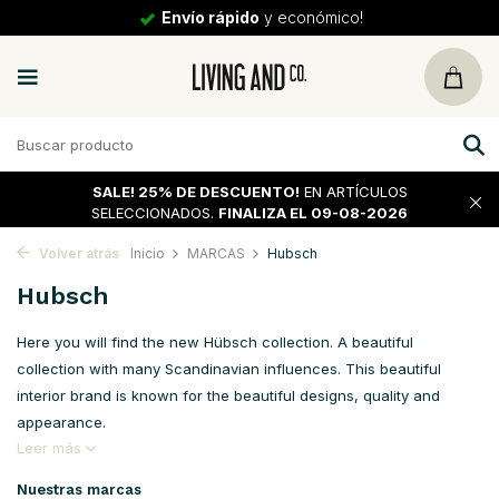
30 días
de vuelta
SALE!
25% DE DESCUENTO!
EN ARTÍCULOS
SELECCIONADOS.
FINALIZA EL 09-08-2026
Volver atrás
Inicio
MARCAS
Hubsch
Hubsch
Here you will find the new Hübsch collection. A beautiful
collection with many Scandinavian influences. This beautiful
interior brand is known for the beautiful designs, quality and
appearance.
Leer más
Nuestras marcas