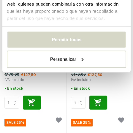
web, quienes pueden combinarla con otra información
que les haya proporcionado o que hayan recopilado a
partir del uso que haya hecho de sus servicios.
Permitir todas
Hubsch
Hubsch
Siempre heces de color gris
Always stool petrol
Personalizar
claro
€170,00
€170,00
€127,50
€127,50
IVA incluido
IVA incluido
• En stock
• En stock
SALE 25%
SALE 25%