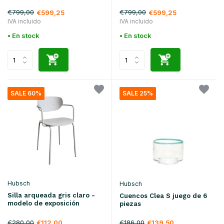
€799,00
€799,00
€599,25
€599,25
IVA incluido
IVA incluido
• En stock
• En stock
SALE 60%
SALE 25%
Hubsch
Hubsch
Silla arqueada gris claro -
Cuencos Clea S juego de 6
modelo de exposición
piezas
€280,00
€186,00
€112,00
€139,50