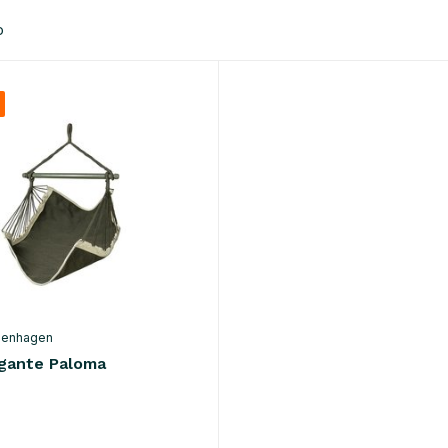
o
penhagen
lgante Paloma
o