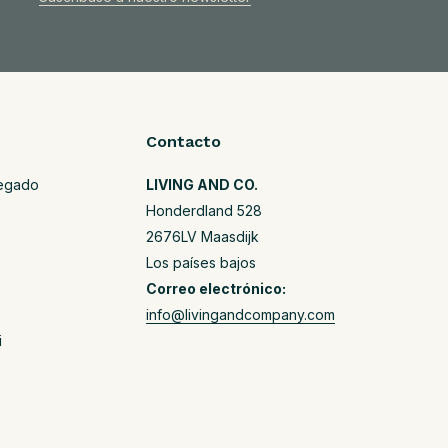
Contacto
regado
LIVING AND CO.
Honderdland 528
2676LV Maasdijk
Los países bajos
Correo electrónico:
info@livingandcompany.com
i