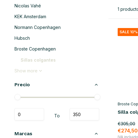
Nicolas Vahé
1 product
KEK Amsterdam
Normann Copenhagen
SALE 10%
Hubsch
Broste Copenhagen
Sillas colgantes
Show more
Precio
Broste Co
Silla co
To
€305,00
€274,50
Marcas
IVA incluid