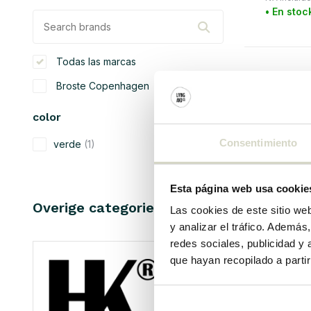
• En stoc
Todas las marcas
Broste Copenhagen
color
Consentimiento
verde
(1)
material
Esta página web usa cookie
algodón
(1)
Overige categorieën in MARCAS
Las cookies de este sitio we
y analizar el tráfico. Ademá
redes sociales, publicidad y
que hayan recopilado a parti