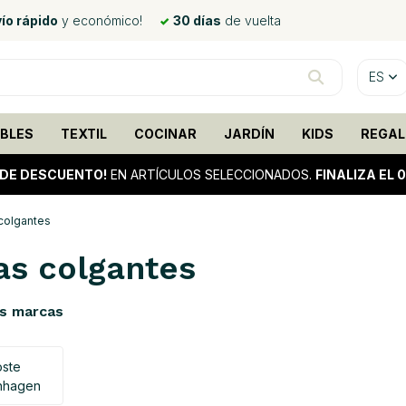
ío rápido
y económico!
30 días
de vuelta
ES
BLES
TEXTIL
COCINAR
JARDÍN
KIDS
REGAL
 DE DESCUENTO!
EN ARTÍCULOS SELECCIONADOS.
FINALIZA EL 
 colgantes
las colgantes
s marcas
oste
nhagen