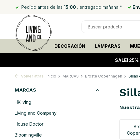
Pedido antes de las
15:00
, entregado mañana *
Env
DECORACIÓN
LÁMPARAS
MUE
SALE!
25%
Volver atrás
Inicio
MARCAS
Broste Copenhagen
Sillas
Sil
MARCAS
HKliving
Nuestra
Living and Company
House Doctor
Br
Cope
Bloomingville