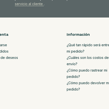
servicio al cliente
.
enta
Información
rarse
¿Qué tan rápido será ent
didos
mi pedido?
ta de deseos
¿Cuáles son los costos de
envío?
¿Cómo puedo rastrear mi
pedido?
¿Cómo puedo devolver m
pedido?