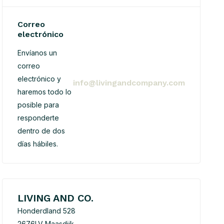
Correo
electrónico
Envíanos un
correo
electrónico y
info@livingandcompany.com
haremos todo lo
posible para
responderte
dentro de dos
días hábiles.
LIVING AND CO.
Honderdland 528
2676LV Maasdijk