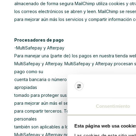
almacenado de forma segura MailChimp utiliza cookies y otra
los correos electrónicos se abren y leen. MailChimp se rese
para mejorar aún más los servicios y compartir información 
Procesadores de pago
-MultiSafepay y Afterpay
Para manejar una (parte de) los pagos en nuestra tienda web
MultiSafepay y Afterpay. MultiSafepay y Afterpay procesan s
pago como su
cuenta bancaria o número de tarjeta de crédito. MultiSafepa
apropiadas
tomado para proteger sus datos personales. MultiSafepay y 
para mejorar aún más el servicio y, en relación con esto, lo
Consentimiento
para compartir terceros. Todas las garantías mencionadas a
personales
Esta página web usa cookie
también son aplicables a los componentes de los servicios d
MultiSafepay y Afterpay no almacenan sus datos por más tiem
Las cookies de este sitio we