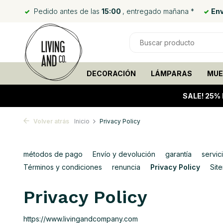
Pedido antes de las
15:00
, entregado mañana *
Env
DECORACIÓN
LÁMPARAS
MUE
SALE!
25% 
Volver atrás
Inicio
Privacy Policy
métodos de pago
Envío y devolución
garantía
servici
Términos y condiciones
renuncia
Privacy Policy
Sit
Privacy Policy
https://www.livingandcompany.com