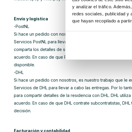
y analizar el tráfico. Ademá
redes sociales, publicidad y
Envío y logística
que hayan recopilado a parti
-PostNL
Si hace un pedido con nosotros, es nuestro trabajo que le 
Servicios PostNL para llevar a cabo las entregas. Por lo ta
comparta los detalles de su residencia con PostNL. PostNL uti
acuerdo. En caso de que PostNL contrate a subcontratistas,
disponible.
-DHL
Si hace un pedido con nosotros, es nuestro trabajo que le 
Servicios de DHL para llevar a cabo las entregas. Por lo ta
para compartir detalles de la residencia con DHL. DHL utiliza 
acuerdo. En caso de que DHL contrate subcontratistas, DHL 
decisión.
Facturación y contabilidad