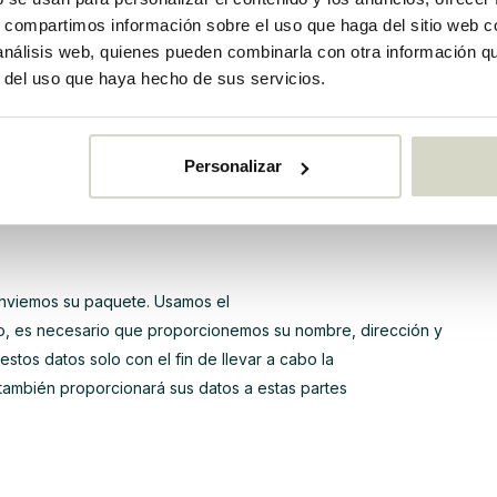
s, compartimos información sobre el uso que haga del sitio web 
 análisis web, quienes pueden combinarla con otra información q
r del uso que haya hecho de sus servicios.
enviemos su paquete. Usamos el
nto, es necesario que proporcionemos su nombre, dirección y
Personalizar
liza esta información solo con el fin de llevar a cabo la
 PostNL también proporcionará sus datos a estas partes
enviemos su paquete. Usamos el
nto, es necesario que proporcionemos su nombre, dirección y
estos datos solo con el fin de llevar a cabo la
también proporcionará sus datos a estas partes