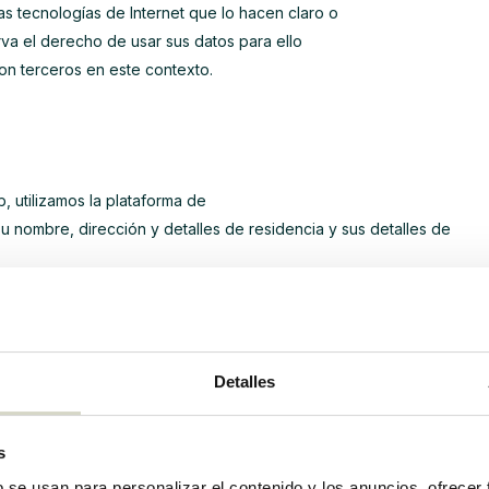
s tecnologías de Internet que lo hacen claro o
rva el derecho de usar sus datos para ello
con terceros en este contexto.
, utilizamos la plataforma de
u nombre, dirección y detalles de residencia y sus detalles de
y y Afterpay tienen medidas técnicas y organizativas
Afterpay se reservan el derecho de enviar sus datos
s datos (anonimizados) con
Detalles
nteriormente con respecto a la protección de sus datos
s
e MultiSafepay y Afterpay para los cuales contratan a terceros.
po de lo permitido por los términos legales.
b se usan para personalizar el contenido y los anuncios, ofrecer