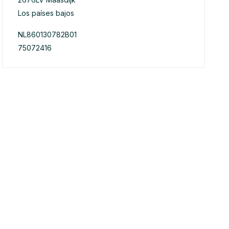
Los países bajos
NL860130782B01
75072416