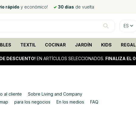
ío rápido
y económico!
30 días
de vuelta
ES
BLES
TEXTIL
COCINAR
JARDÍN
KIDS
REGAL
DE DESCUENTO!
EN ARTÍCULOS SELECCIONADOS.
FINALIZA EL 
o al cliente
Sobre Living and Company
emap
para los negocios
En los medios
FAQ