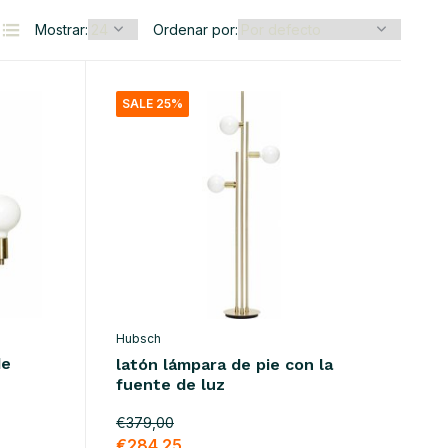
Mostrar:
Ordenar por:
SALE 25%
Hubsch
de
latón lámpara de pie con la
fuente de luz
€379,00
€284,25