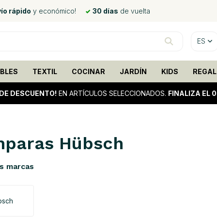
ío rápido
y económico!
30 días
de vuelta
ES
BLES
TEXTIL
COCINAR
JARDÍN
KIDS
REGAL
DE DESCUENTO!
EN ARTÍCULOS SELECCIONADOS.
FINALIZA EL 
paras Hübsch
s marcas
bsch