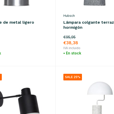
Hubsch
e de metal ligero
Lámpara colgante terraz
hormigón
€95,95
€38,38
o
IVA incluido
k
• En stock
%
SALE 25%