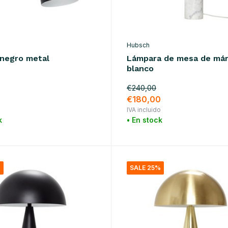
Hubsch
 negro metal
Lámpara de mesa de má
blanco
€240,00
€180,00
o
IVA incluido
k
• En stock
%
SALE 25%