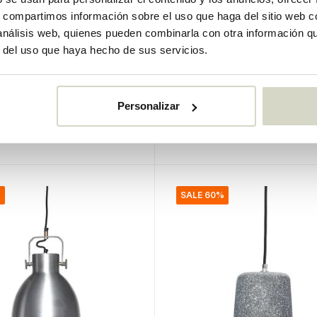
s, compartimos información sobre el uso que haga del sitio web 
Hubsch
 análisis web, quienes pueden combinarla con otra información q
e de metal blanco
Lámpara de humo colgan
r del uso que haya hecho de sus servicios.
detalles de latón
€310,00
€232,50
Personalizar
o
IVA incluido
k
• En stock
%
SALE 60%