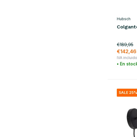
Hubsch
Colgant
€189,95
€142,46
IVA incluid
• En stoc
SALE 25