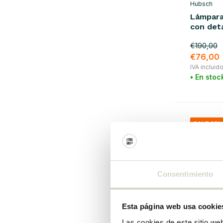
Hubsch
Lámpara 
con deta
€190,00
€76,00
IVA incluid
• En stoc
SALE 25
Consentimiento
Esta página web usa cookie
Las cookies de este sitio we