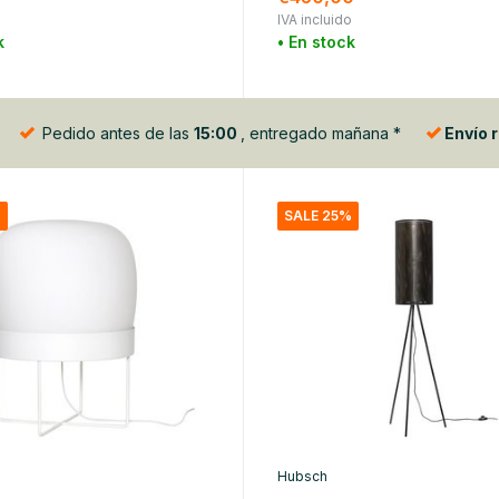
o
IVA incluido
k
• En stock
Pedido antes de las
15:00
, entregado mañana *
Envío 
%
SALE 25%
Hubsch