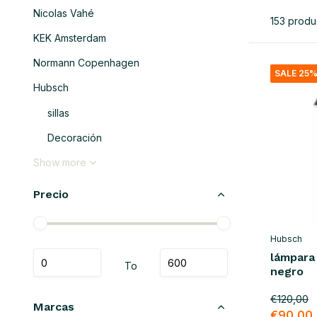
Nicolas Vahé
153 produ
KEK Amsterdam
Normann Copenhagen
SALE 25
Hubsch
sillas
Decoración
Show more
Precio
Hubsch
lámpara
To
negro
€120,00
Marcas
€90,00