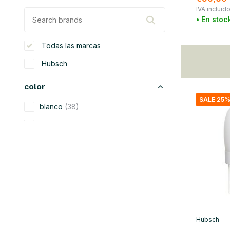
IVA incluid
• En stoc
Todas las marcas
Hubsch
color
SALE 25
blanco
(38)
beige
(21)
negro
(30)
azul
(7)
verde
(16)
gris
(14)
amarillo
(3)
Hubsch