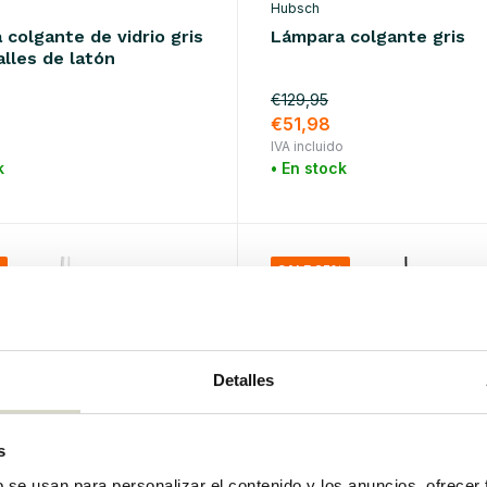
Hubsch
colgante de vidrio gris
Lámpara colgante gris
lles de latón
€129,95
€51,98
o
IVA incluido
k
• En stock
%
SALE 25%
Detalles
s
b se usan para personalizar el contenido y los anuncios, ofrecer