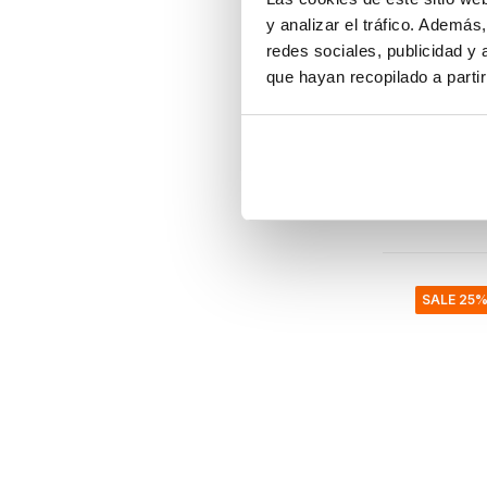
y analizar el tráfico. Ademá
Hubsch
redes sociales, publicidad y
Colgant
que hayan recopilado a parti
€179,95
€134,96
IVA incluid
• En stoc
SALE 25