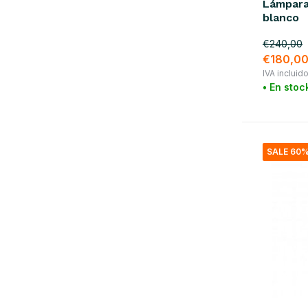
naranja
(4)
Lámpara 
blanco
rojo
(7)
€240,00
violeta
(3)
€180,0
IVA incluid
Show more
• En stoc
material
metal
(61)
SALE 60
mármol
(4)
rota
(4)
algodón
(1)
latón
(25)
Vidrio / Cerámica
(57)
hierro
(74)
acero
(4)