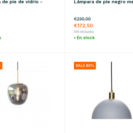
de pie de vidrio -
Lámpara de pie negro m
€230,00
0
€172,50
o
IVA incluido
k
• En stock
%
SALE 60%