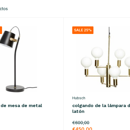
ctos
%
SALE 25%
Hubsch
 de mesa de metal
colgando de la lámpara 
latón
€600,00
€450,00