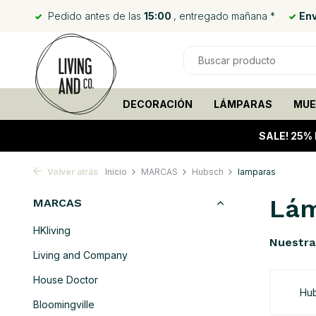
Pedido antes de las
15:00
, entregado mañana *
Env
DECORACIÓN
LÁMPARAS
MUE
SALE!
25% 
Volver atrás
Inicio
MARCAS
Hubsch
lamparas
Lám
MARCAS
HKliving
Nuestra
Living and Company
House Doctor
Hu
Bloomingville