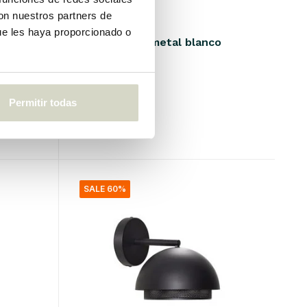
con nuestros partners de
Hubsch
ue les haya proporcionado o
te con
Colgante de metal blanco
€189,95
€75,98
Permitir todas
IVA incluido
• En stock
SALE 60%