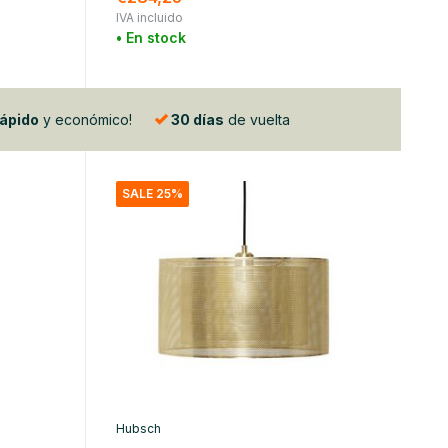
IVA incluido
• En stock
rápido
y económico!
30 días
de vuelta
SALE 25%
Hubsch