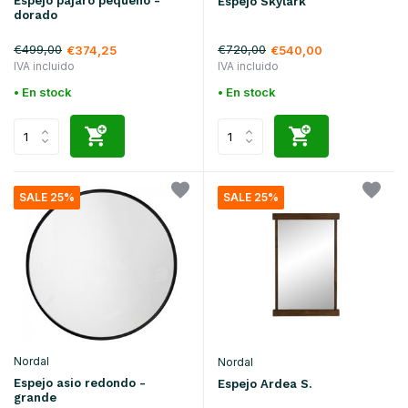
Espejo pájaro pequeño -
Espejo Skylark
dorado
€499,00
€720,00
€374,25
€540,00
IVA incluido
IVA incluido
• En stock
• En stock
SALE 25%
SALE 25%
Nordal
Nordal
Espejo asio redondo -
Espejo Ardea S.
grande