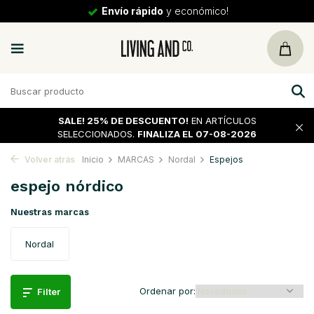
Envío rápido
y económico!
SALE!
25% DE DESCUENTO!
EN ARTÍCULOS
SELECCIONADOS.
FINALIZA EL 07-08-2026
Volver atrás
Inicio
MARCAS
Nordal
Espejos
espejo nórdico
Nuestras marcas
Nordal
Ordenar por:
Filter