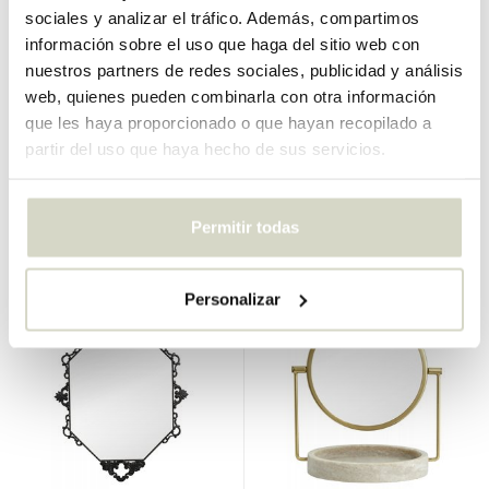
sociales y analizar el tráfico. Además, compartimos
información sobre el uso que haga del sitio web con
nuestros partners de redes sociales, publicidad y análisis
Nordal
Nordal
web, quienes pueden combinarla con otra información
Espejo Tura L
espejo falco
que les haya proporcionado o que hayan recopilado a
€550,00
€899,00
€412,50
€674,25
partir del uso que haya hecho de sus servicios.
IVA incluido
IVA incluido
• En stock
• En stock
Permitir todas
Personalizar
SALE 25%
SALE 25%