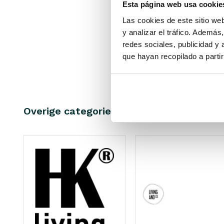
Esta página web usa cookie
latón
(5)
Las cookies de este sitio we
€935,00
Vidrio / Cerámica
(3)
y analizar el tráfico. Ademá
€748,0
acero
(1)
redes sociales, publicidad y
IVA incluid
• En stoc
que hayan recopilado a parti
Overige categorieën in MARCAS