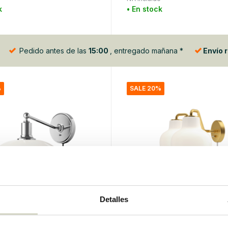
k
• En stock
Pedido antes de las
15:00
, entregado mañana *
Envío 
%
SALE 20%
Detalles
sen
Louis Poulsen
 de pared PH 2/1
Aplique de pared VL rin