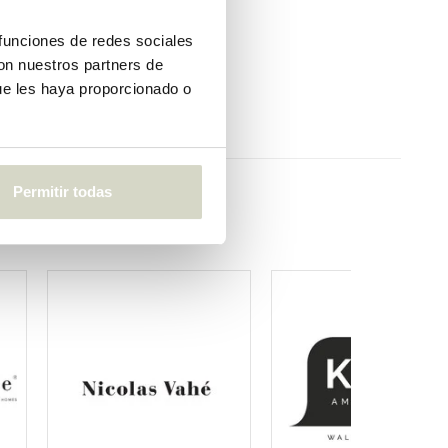
1
 funciones de redes sociales
€700,00
con nuestros partners de
€560,00
ue les haya proporcionado o
IVA incluido
• En stock
Permitir todas