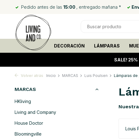
Pedido antes de las
15:00
, entregado mañana *
Env
DECORACIÓN
LÁMPARAS
MUE
SALE!
25%
Volver atrás
Inicio
MARCAS
Luis Poulsen
Lámparas de
Lám
MARCAS
HKliving
Nuestra
Living and Company
House Doctor
Louis 
Bloomingville