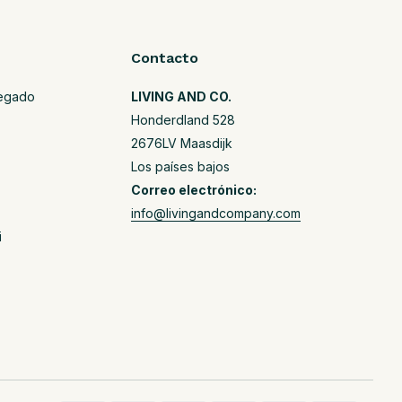
Contacto
regado
LIVING AND CO.
Honderdland 528
2676LV Maasdijk
Los países bajos
Correo electrónico:
info@livingandcompany.com
i