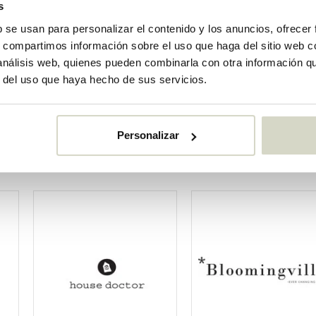
2
s
b se usan para personalizar el contenido y los anuncios, ofrecer
€1.060,00
s, compartimos información sobre el uso que haga del sitio web 
0
€848,00
 análisis web, quienes pueden combinarla con otra información q
o
IVA incluido
k
• En stock
r del uso que haya hecho de sus servicios.
Personalizar