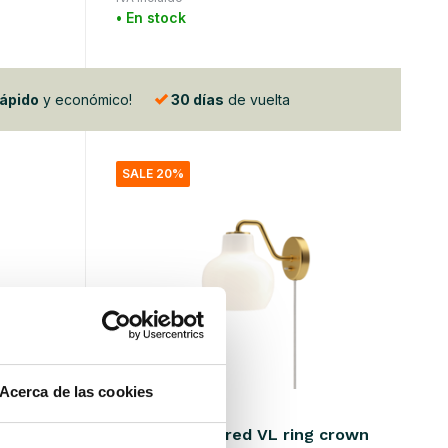
• En stock
rápido
y económico!
30 días
de vuelta
SALE 20%
Acerca de las cookies
Louis Poulsen
g crown
Aplique de pared VL ring crown