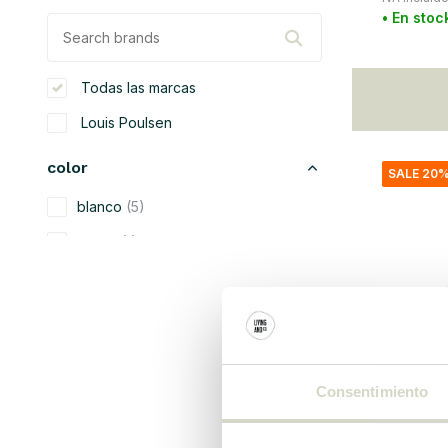
• En stoc
Todas las marcas
Louis Poulsen
color
SALE 20
blanco
(5)
negro
(1)
oro
(4)
plata
(1)
material
Consentimiento
metal
(5)
Louis Poul
plástico
(1)
Aplique