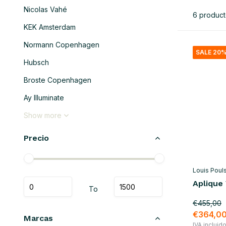
Nicolas Vahé
6 produc
KEK Amsterdam
Normann Copenhagen
SALE 20
Hubsch
Broste Copenhagen
Ay Illuminate
Show more
Precio
Louis Poul
Aplique
To
€455,00
€364,0
Marcas
IVA incluid