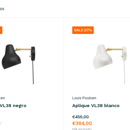
tos
%
SALE 20%
sen
Louis Poulsen
 VL38 negro
Aplique VL38 blanco
€455,00
0
€364,00
o
IVA incluido