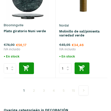
Bloomingville
Nordal
Plato giratorio Nuni verde
Molinillo de sal/pimienta
variedad verde
€74,90
€45,95
€56,17
€34,46
IVA incluido
IVA incluido
• En stock
• En stock
1
2
3
4
5
15
Overige categorieën in DECORACIÓN