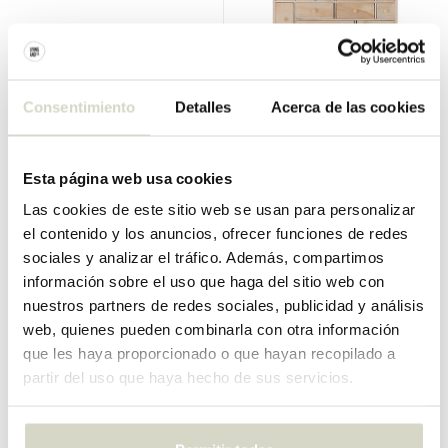
Consentimiento
Detalles
Acerca de las cookies
Nordal
Bloomingville
Marfil de la meseta de Masa
Caja de almacenamiento
Esta página web usa cookies
Valery
Las cookies de este sitio web se usan para personalizar
€750,00
€84,90
€562,50
€63,67
el contenido y los anuncios, ofrecer funciones de redes
IVA incluido
IVA incluido
sociales y analizar el tráfico. Además, compartimos
• En stock
• En stock
información sobre el uso que haga del sitio web con
nuestros partners de redes sociales, publicidad y análisis
web, quienes pueden combinarla con otra información
que les haya proporcionado o que hayan recopilado a
partir del uso que haya hecho de sus servicios.
SALE 25%
SALE 10%