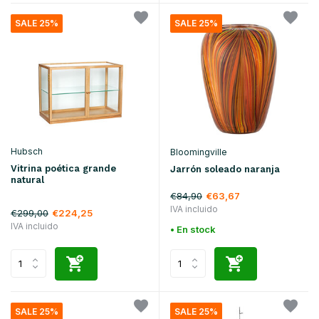
SALE 25%
SALE 25%
Hubsch
Bloomingville
Vitrina poética grande
Jarrón soleado naranja
natural
€84,90
€63,67
IVA incluido
€299,00
€224,25
IVA incluido
• En stock
SALE 25%
SALE 25%