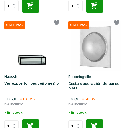
SALE 25%
SALE 25%
Hubsch
Bloomingville
Ver expositor pequeño negro
Cesta decoración de pared
plata
€175,00
€67,90
€131,25
€50,92
IVA incluido
IVA incluido
• En stock
• En stock