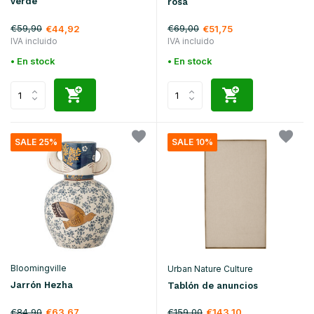
verde
rosa
€59,90
€69,00
€44,92
€51,75
IVA incluido
IVA incluido
• En stock
• En stock
SALE 25%
SALE 10%
Bloomingville
Urban Nature Culture
Jarrón Hezha
Tablón de anuncios
€84,90
€159,00
€63,67
€143,10