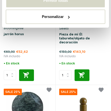
Permitir todas
Personalizar
Bloomingville
Seletti
jarrón horus
Pieza de mí Él
taburete/objeto de
decoración
€69,90
€159,00
€52,42
€143,10
IVA incluido
IVA incluido
• En stock
• En stock
SALE 25%
SALE 25%