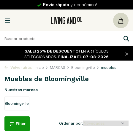
30 días
de vuelta
SALE!
25% DE DESCUENTO!
EN ARTÍCULOS
SELECCIONADOS.
FINALIZA EL 07-08-2026
Volver atrás
Inicio
MARCAS
Bloomingville
muebles
Muebles de Bloomingville
Nuestras marcas
Bloomingville
Ordenar por:
Filter