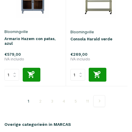
Bloomingville
Bloomingville
Armario Hazem con patas,
Consola Harald verde
azul
€579,00
€269,00
IVA incluido
IVA incluido
1
2
3
4
5
11
Overige categorieën in MARCAS