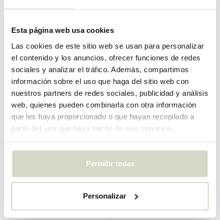
€159,00
IVA incluido
€259,00
IVA incluido
• En stock
Esta página web usa cookies
Las cookies de este sitio web se usan para personalizar
el contenido y los anuncios, ofrecer funciones de redes
sociales y analizar el tráfico. Además, compartimos
información sobre el uso que haga del sitio web con
nuestros partners de redes sociales, publicidad y análisis
web, quienes pueden combinarla con otra información
que les haya proporcionado o que hayan recopilado a
partir del uso que haya hecho de sus servicios.
Permitir todas
Bloomingville
Bloomingville
Sofá Magola marrón
Mesa auxiliar Livi
Personalizar
€2.699,00
€379,00
IVA incluido
IVA incluido