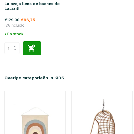
La oveja llena de baches de
Laasrith
€129,00
€96,75
IVA incluido
• En stock
Overige categorieën in KIDS