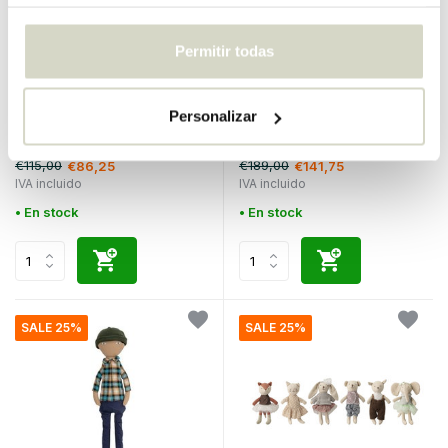
Permitir todas
Bloomingville Mini
Bloomingville Mini
Personalizar
peluche momo
cocina pipi
€115,00
€189,00
€86,25
€141,75
IVA incluido
IVA incluido
• En stock
• En stock
SALE 25%
SALE 25%