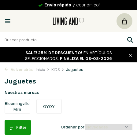
30 días
de vuelta
SALE!
25% DE DESCUENTO!
EN ARTÍCULOS
SELECCIONADOS.
FINALIZA EL 08-08-2026
Volver atrás
Inicio
KIDS
Juguetes
Juguetes
Nuestras marcas
Bloomingville
OYOY
Mini
Ordenar por:
Filter