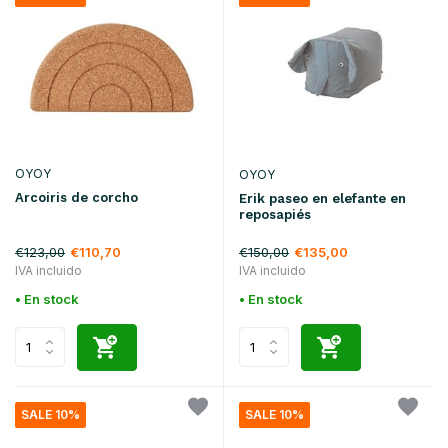
OYOY
OYOY
Arcoiris de corcho
Erik paseo en elefante en
reposapiés
€123,00
€150,00
€110,70
€135,00
IVA incluido
IVA incluido
• En stock
• En stock
SALE 10%
SALE 10%