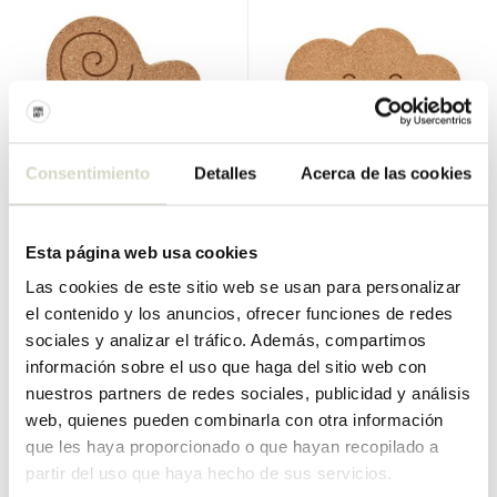
OYOY
OYOY
Consentimiento
Detalles
Acerca de las cookies
Corcho Sally caracol
Cloe nube de corcho
€123,00
€123,00
€110,70
€110,70
Esta página web usa cookies
IVA incluido
IVA incluido
• En stock
• En stock
Las cookies de este sitio web se usan para personalizar
el contenido y los anuncios, ofrecer funciones de redes
sociales y analizar el tráfico. Además, compartimos
información sobre el uso que haga del sitio web con
nuestros partners de redes sociales, publicidad y análisis
SALE 25%
SALE 25%
web, quienes pueden combinarla con otra información
que les haya proporcionado o que hayan recopilado a
partir del uso que haya hecho de sus servicios.