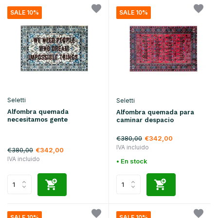
SALE 10%
SALE 10%
Seletti
Seletti
Alfombra quemada
Alfombra quemada para
necesitamos gente
caminar despacio
€380,00
€342,00
IVA incluido
€380,00
€342,00
IVA incluido
• En stock
SALE 10%
SALE 10%