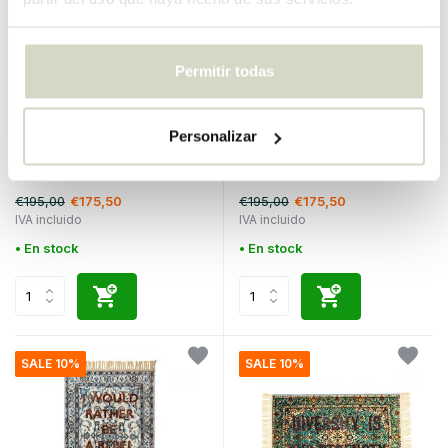
Permitir todas
Seletti
Seletti
Personalizar
Alfombra quemada en el
Voz de alfombra quemada
camino
€195,00
€195,00
€175,50
€175,50
IVA incluido
IVA incluido
• En stock
• En stock
SALE 10%
SALE 10%