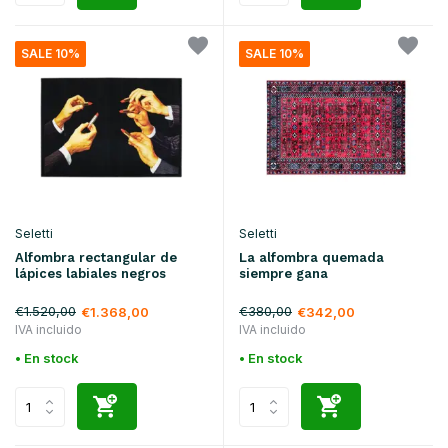
SALE 10%
SALE 10%
Seletti
Seletti
Alfombra rectangular de
La alfombra quemada
lápices labiales negros
siempre gana
€1.520,00
€380,00
€1.368,00
€342,00
IVA incluido
IVA incluido
• En stock
• En stock