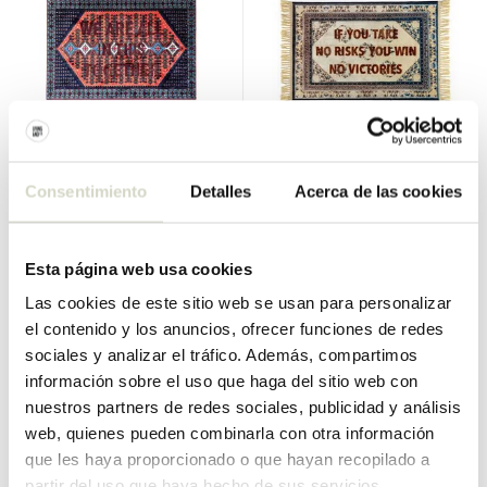
Seletti
Seletti
Consentimiento
Detalles
Acerca de las cookies
Alfombra quemada juntos
Opciones de alfombras
quemadas
€380,00
€195,00
€342,00
€175,50
Esta página web usa cookies
IVA incluido
IVA incluido
• En stock
• En stock
Las cookies de este sitio web se usan para personalizar
el contenido y los anuncios, ofrecer funciones de redes
sociales y analizar el tráfico. Además, compartimos
información sobre el uso que haga del sitio web con
nuestros partners de redes sociales, publicidad y análisis
SALE 10%
SALE 10%
web, quienes pueden combinarla con otra información
que les haya proporcionado o que hayan recopilado a
partir del uso que haya hecho de sus servicios.