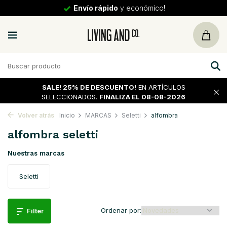
30 días
de vuelta
SALE!
25% DE DESCUENTO!
EN ARTÍCULOS
SELECCIONADOS.
FINALIZA EL 08-08-2026
Volver atrás
Inicio
MARCAS
Seletti
alfombra
alfombra seletti
Nuestras marcas
Seletti
Ordenar por:
Filter