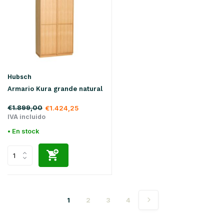
Hubsch
Armario Kura grande natural
€1.899,00
€1.424,25
IVA incluido
• En stock
1
2
3
4