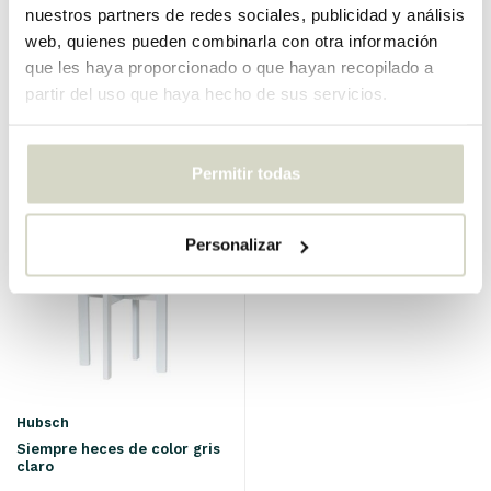
Escritorio Poke natural
nuestros partners de redes sociales, publicidad y análisis
web, quienes pueden combinarla con otra información
€310,00
€232,50
que les haya proporcionado o que hayan recopilado a
IVA incluido
partir del uso que haya hecho de sus servicios.
• En stock
Permitir todas
SALE 25%
Personalizar
Hubsch
Siempre heces de color gris
claro