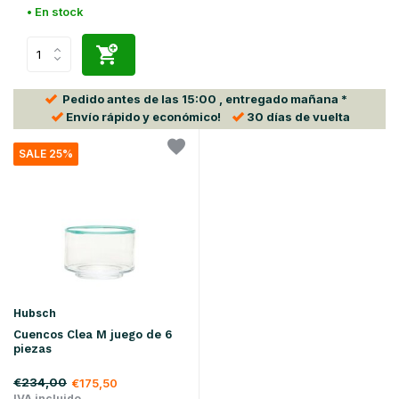
• En stock
Pedido antes de las
15:00
, entregado mañana *
Envío rápido
y económico!
30 días
de vuelta
SALE 25%
Hubsch
Cuencos Clea M juego de 6
piezas
€234,00
€175,50
IVA incluido