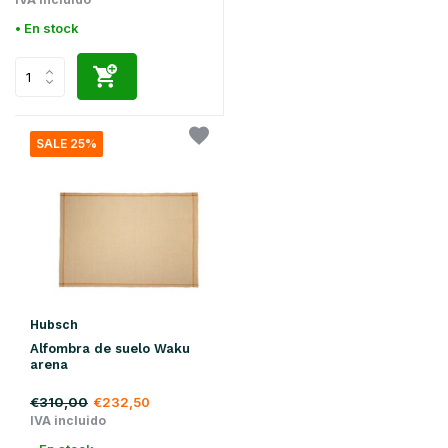
• En stock
SALE 25%
Hubsch
Alfombra de suelo Waku
arena
€310,00
€232,50
IVA incluido