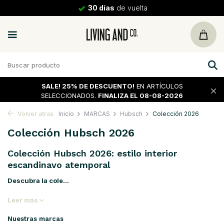
30 días
de vuelta
SALE!
25% DE DESCUENTO!
EN ARTÍCULOS
SELECCIONADOS.
FINALIZA EL 08-08-2026
Volver atrás
Inicio
MARCAS
Hubsch
Colección 2026
Colección Hubsch 2026
Colección Hubsch 2026: estilo interior
escandinavo atemporal
Descubra la cole...
Leer más
Nuestras marcas