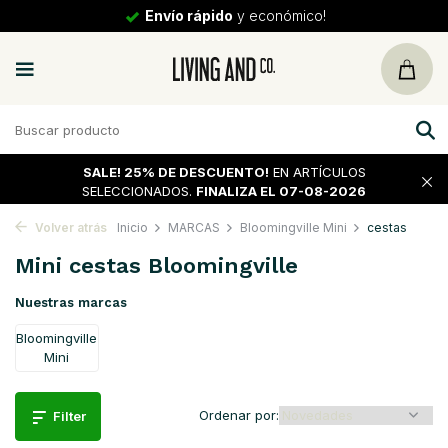
Envío rápido
y económico!
SALE!
25% DE DESCUENTO!
EN ARTÍCULOS
SELECCIONADOS.
FINALIZA EL 07-08-2026
Volver atrás
Inicio
MARCAS
Bloomingville Mini
cestas
Mini cestas Bloomingville
Nuestras marcas
Bloomingville
Mini
Ordenar por:
Filter