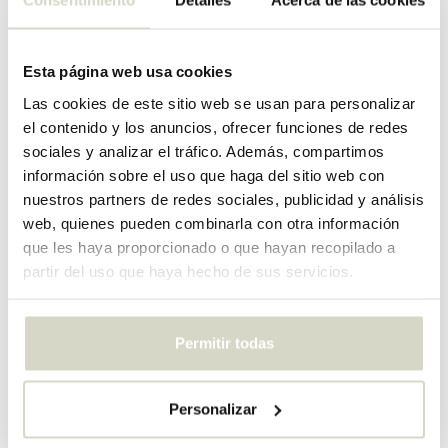
Consentimiento
Detalles
Acerca de las cookies
SALE 25%
SALE 25%
Esta página web usa cookies
Las cookies de este sitio web se usan para personalizar
el contenido y los anuncios, ofrecer funciones de redes
sociales y analizar el tráfico. Además, compartimos
información sobre el uso que haga del sitio web con
Bloomingville Mini
Bloomingville Mini
nuestros partners de redes sociales, publicidad y análisis
Cesta de almacenamiento
Cesta de almacenamiento
web, quienes pueden combinarla con otra información
Eddi
Harrison
que les haya proporcionado o que hayan recopilado a
€189,00
€169,00
€141,75
€126,75
partir del uso que haya hecho de sus servicios.
IVA incluido
IVA incluido
• En stock
• En stock
Permitir todas
Personalizar
SALE 25%
SALE 25%