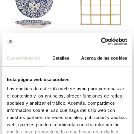
Bloomingville
Bloomingville
Platos Karlie azul set de 6
Estante de pared Bekka
piezas
Consentimiento
Detalles
Acerca de las cookies
€145,00
€129,00
€108,75
€96,75
IVA incluido
IVA incluido
• En stock
• En stock
Esta página web usa cookies
Las cookies de este sitio web se usan para personalizar
el contenido y los anuncios, ofrecer funciones de redes
sociales y analizar el tráfico. Además, compartimos
SALE 25%
SALE 25%
información sobre el uso que haga del sitio web con
nuestros partners de redes sociales, publicidad y análisis
web, quienes pueden combinarla con otra información
que les haya proporcionado o que hayan recopilado a