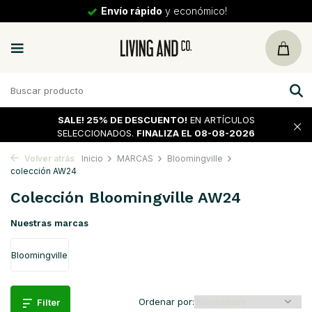
30 días
de vuelta
SALE!
25% DE DESCUENTO!
EN ARTÍCULOS
SELECCIONADOS.
FINALIZA EL 08-08-2026
Volver atrás
Inicio
MARCAS
Bloomingville
colección AW24
Colección Bloomingville AW24
Nuestras marcas
Bloomingville
Ordenar por:
Filter