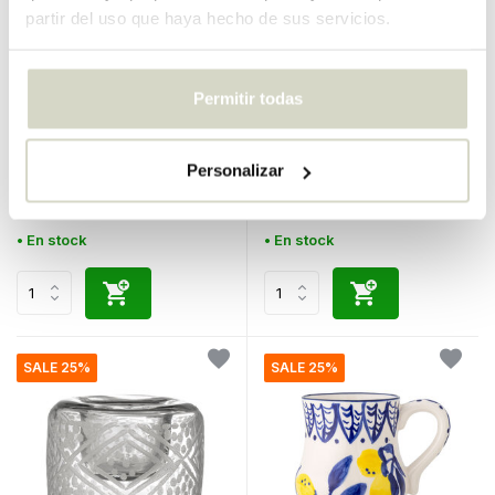
partir del uso que haya hecho de sus servicios.
Permitir todas
Bloomingville
Bloomingville
Juego de cuencos de limon
Tazas Maxima azul set de 6
de 6 piezas.
piezas
Personalizar
€200,00
€140,00
€150,00
€105,00
IVA incluido
IVA incluido
• En stock
• En stock
SALE 25%
SALE 25%