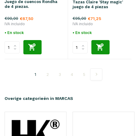
Juego de cuencos Rondha
Tazas Claire 'Stay magic'
de 4 piezas.
juego de 4 piezas
€90,00
€95,00
€67,50
€71,25
IVA incluido
IVA incluido
• En stock
• En stock
1
2
3
4
5
Overige categorieën in MARCAS