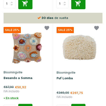
30 días
de vuelta
SALE 25%
SALE 25%
Bloomingville
Bloomingville
Besando a Somma
Puf Lomba
€67,90
€50,92
IVA incluido
€349,00
€261,75
IVA incluido
• En stock