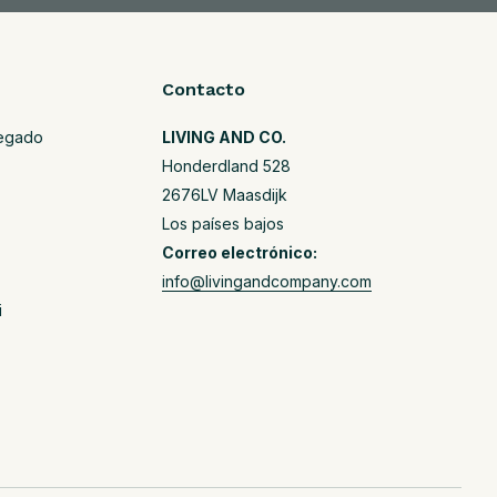
Contacto
regado
LIVING AND CO.
Honderdland 528
2676LV Maasdijk
Los países bajos
Correo electrónico:
info@livingandcompany.com
i