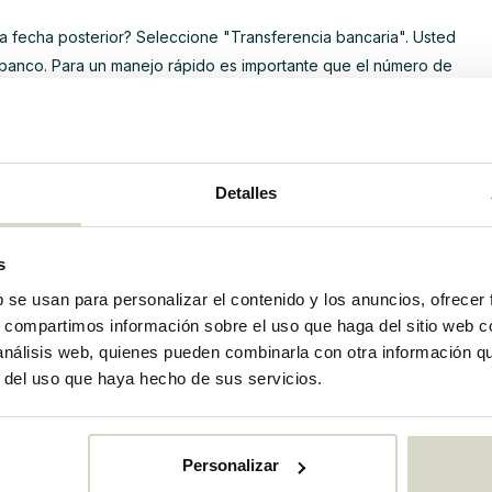
na fecha posterior? Seleccione "Transferencia bancaria". Usted
 banco. Para un manejo rápido es importante que el número de
cuenta: sólo cuando el pago es recibido por nosotros,
actura que reciba de nosotros por correo electrónico (cuenta
Detalles
s
ectamente si se encuentra en posesión de una cuenta bancaria
b se usan para personalizar el contenido y los anuncios, ofrecer
n tarjeta Bancontact / Mr Cash y el lector de los siguientes
s, compartimos información sobre el uso que haga del sitio web 
ING, KBC, Banco de grabación y Caja de Ahorros VDK.
 análisis web, quienes pueden combinarla con otra información q
r del uso que haya hecho de sus servicios.
 el certificado TÜV y seguridad de las transacciones TÜV
Personalizar
go AG. A través de los proveedores de seguros en línea no