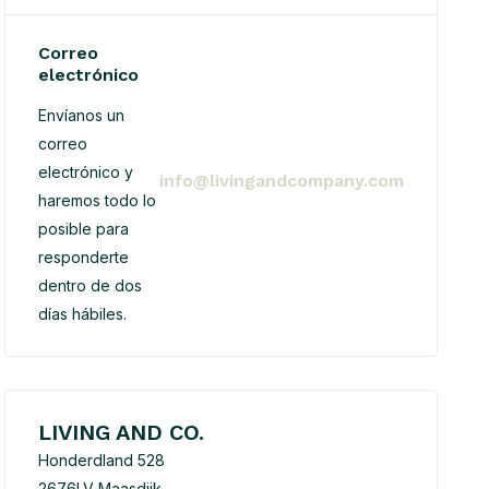
Correo
electrónico
Envíanos un
correo
electrónico y
info@livingandcompany.com
haremos todo lo
posible para
responderte
dentro de dos
días hábiles.
LIVING AND CO.
Honderdland 528
2676LV Maasdijk