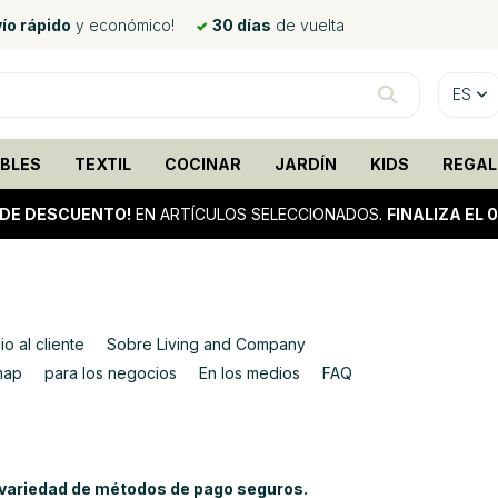
ío rápido
y económico!
30 días
de vuelta
ES
BLES
TEXTIL
COCINAR
JARDÍN
KIDS
REGAL
 DE DESCUENTO!
EN ARTÍCULOS SELECCIONADOS.
FINALIZA EL 
io al cliente
Sobre Living and Company
map
para los negocios
En los medios
FAQ
a variedad de métodos de pago seguros.