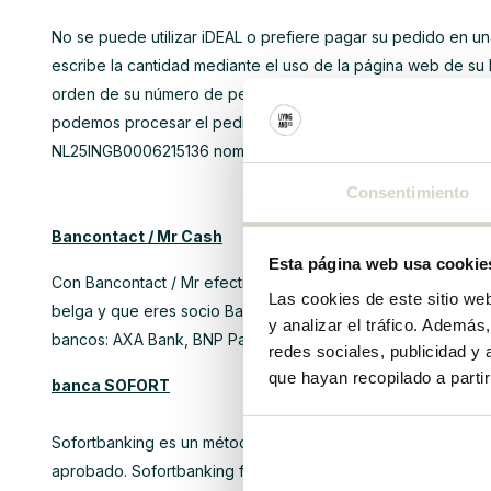
No se puede utilizar iDEAL o prefiere pagar su pedido en u
escribe la cantidad mediante el uso de la página web de su
orden de su número de pedido junto con el pago. Tenga en 
podemos procesar el pedido. La información de pago en la f
NL25INGB0006215136 nombre de The Living Company).
Consentimiento
Bancontact / Mr Cash
Esta página web usa cookie
Con Bancontact / Mr efectivo se puede pagar su pedido dir
Las cookies de este sitio we
belga y que eres socio Bancontact / Mr Cash. Puede pagar co
y analizar el tráfico. Ademá
bancos: AXA Bank, BNP Paribas Fortis, KBC, Dexia, Fortis, 
redes sociales, publicidad y
que hayan recopilado a parti
banca SOFORT
Sofortbanking es un método de pago directo innovadora con
aprobado. Sofortbanking fue desarrollado por la Red de Pa