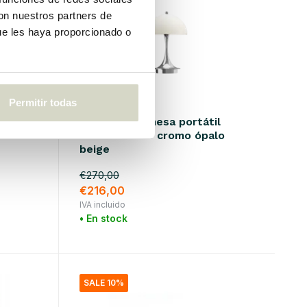
con nuestros partners de
ue les haya proporcionado o
Permitir todas
Louis Poulsen
a
Lámpara de mesa portátil
Panthella 160 cromo ópalo
beige
€270,00
€216,00
IVA incluido
• En stock
SALE 10%