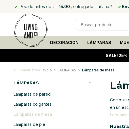
Pedido antes de las
15:00
, entregado mañana *
Env
DECORACIÓN
LÁMPARAS
MUE
SALE!
25% 
Volver atrás
Inicio
LÁMPARAS
Lámparas de mesa
Lám
LÁMPARAS
Lámparas de pared
Como su n
Lámparas colgantes
en un escr
Lámparas de mesa
Leer más
Lámparas de pie
Nuestra