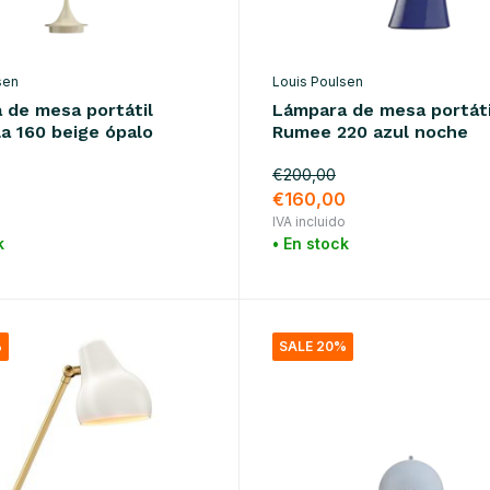
sen
Louis Poulsen
 de mesa portátil
Lámpara de mesa portáti
a 160 beige ópalo
Rumee 220 azul noche
€200,00
0
€160,00
o
IVA incluido
k
• En stock
%
SALE 20%