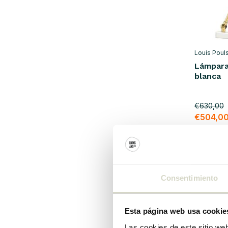
plástico
(24)
algodón
(43)
latón
(50)
Louis Poul
Lámpara
Vidrio / Cerámica
(132)
blanca
hierro
(115)
acero
(51)
€630,00
€504,0
Show more
IVA incluid
• En stoc
Consentimiento
SALE 25
Esta página web usa cookie
Las cookies de este sitio we