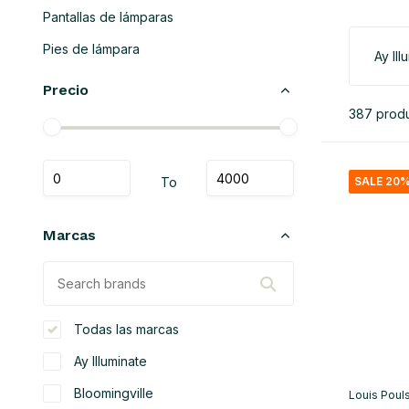
Pantallas de lámparas
Pies de lámpara
Ay Ill
Precio
387 prod
To
SALE 20
Marcas
Todas las marcas
Ay Illuminate
Bloomingville
Louis Poul