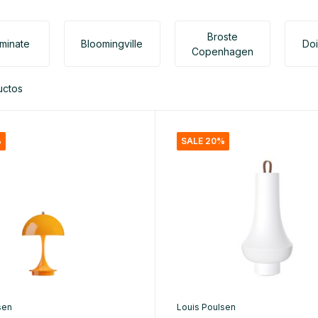
Broste
uminate
Bloomingville
Do
Copenhagen
uctos
%
SALE 20%
sen
Louis Poulsen