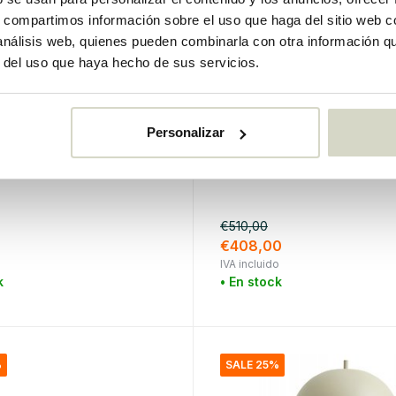
s, compartimos información sobre el uso que haga del sitio web 
 análisis web, quienes pueden combinarla con otra información q
r del uso que haya hecho de sus servicios.
Personalizar
lle
Louis Poulsen
 de mesa Eri azul
Panthella mini sobremes
blanco
€510,00
€408,00
o
IVA incluido
k
• En stock
%
SALE 25%