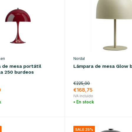
sen
Nordal
 de mesa portátil
Lámpara de mesa Glow b
la 250 burdeos
€225,00
0
€168,75
o
IVA incluido
k
• En stock
SALE 25%