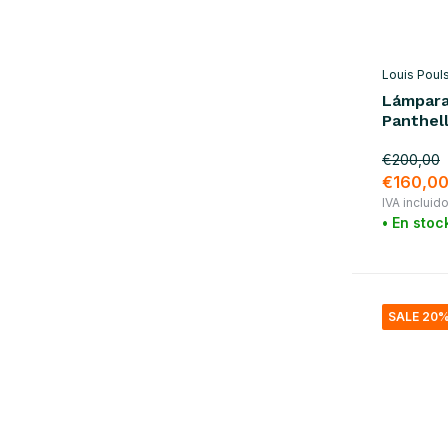
azul
(32)
verde
(51)
gris
(31)
Louis Poul
Lámpara
amarillo
(20)
Panthell
naranja
(19)
€200,00
rojo
(25)
€160,0
IVA incluid
violeta
(7)
• En stoc
Show more
material
SALE 20
madera
(7)
metal
(143)
mármol
(13)
rota
(3)