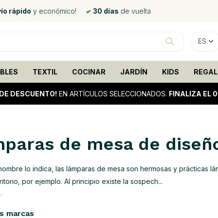
ío rápido
y económico!
30 días
de vuelta
ES
BLES
TEXTIL
COCINAR
JARDÍN
KIDS
REGAL
DE DESCUENTO!
EN ARTÍCULOS SELECCIONADOS.
FINALIZA EL 
paras de mesa de diseñ
ombre lo indica, las lámparas de mesa son hermosas y prácticas 
itorio, por ejemplo. Al principio existe la sospech...
s marcas