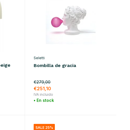
Seletti
eige
Bombilla de gracia
€279,00
€251,10
IVA incluido
• En stock
SALE 25%