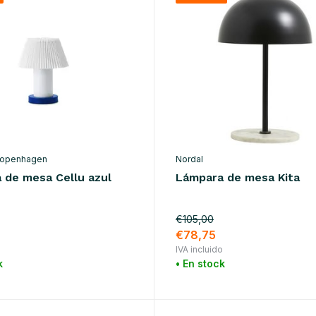
Copenhagen
Nordal
 de mesa Cellu azul
Lámpara de mesa Kita
€105,00
0
€78,75
o
IVA incluido
k
• En stock