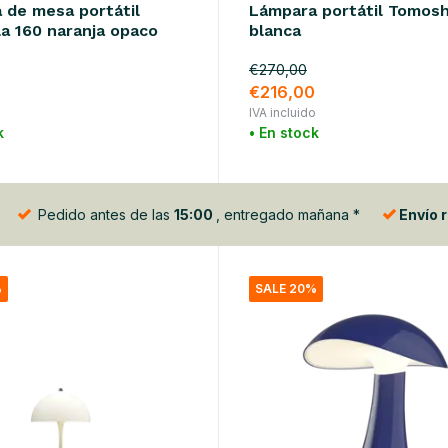
 de mesa portátil
Lámpara portátil Tomosh
la 160 naranja opaco
blanca
€270,00
0
€216,00
o
IVA incluido
k
• En stock
Pedido antes de las
15:00
, entregado mañana *
Envío 
%
SALE 20%