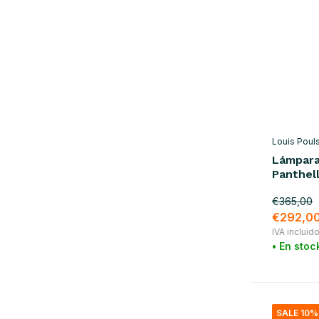
Louis Poul
Lámpara
Panthel
€365,00
€292,0
IVA incluid
• En stoc
SALE 10%