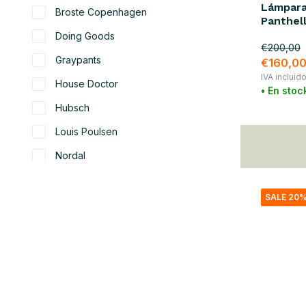
Lámpara
Broste Copenhagen
Panthel
Doing Goods
€200,00
Graypants
€160,0
IVA incluid
House Doctor
• En stoc
Hubsch
Louis Poulsen
Nordal
Show more
SALE 20
color
blanco
(112)
beige
(62)
negro
(62)