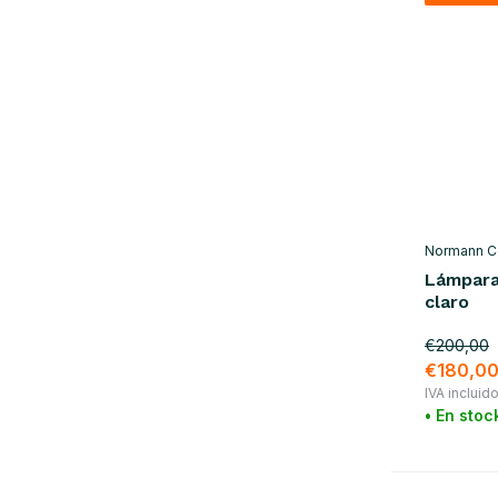
Normann 
Lámpara
claro
€200,00
€180,0
IVA incluid
• En stoc