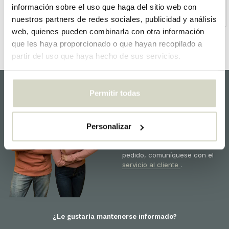
información sobre el uso que haga del sitio web con
HKliving
House Doctor
nuestros partners de redes sociales, publicidad y análisis
web, quienes pueden combinarla con otra información
que les haya proporcionado o que hayan recopilado a
partir del uso que haya hecho de sus servicios.
Permitir todas
Servicio al Cliente
¡Estamos felices de ayudarlo y
estamos listos para usted!
Personalizar
Para obtener información
sobre los productos o su
pedido, comuníquese con el
servicio al cliente
.
¿Le gustaría mantenerse informado?