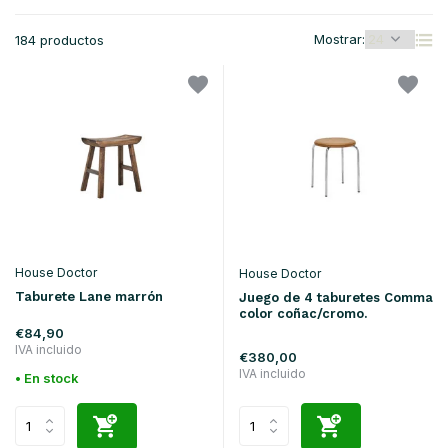
Mostrar:
184 productos
House Doctor
House Doctor
Taburete Lane marrón
Juego de 4 taburetes Comma
color coñac/cromo.
€84,90
IVA incluido
€380,00
IVA incluido
• En stock