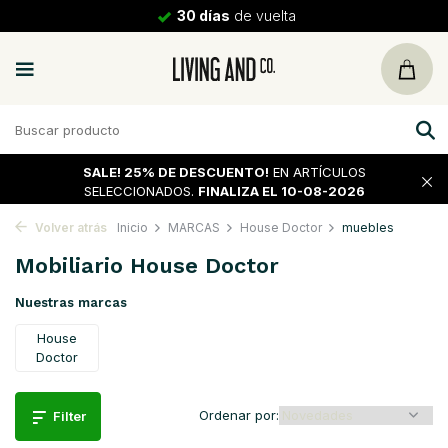
30 días
de vuelta
SALE!
25% DE DESCUENTO!
EN ARTÍCULOS
SELECCIONADOS.
FINALIZA EL 10-08-2026
Volver atrás
Inicio
MARCAS
House Doctor
muebles
Mobiliario House Doctor
Nuestras marcas
House
Doctor
Ordenar por:
Filter