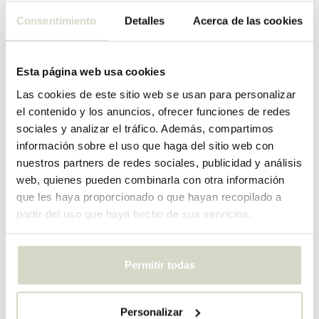
House Doctor
House Doctor
Consentimiento
Detalles
Acerca de las cookies
Mesa de equilibrio antigua
Escritorio Arph color
de color marrón
mora/cromo
€1.320,00
Esta página web usa cookies
IVA incluido
€340,00
Las cookies de este sitio web se usan para personalizar
IVA incluido
• En stock
el contenido y los anuncios, ofrecer funciones de redes
sociales y analizar el tráfico. Además, compartimos
información sobre el uso que haga del sitio web con
nuestros partners de redes sociales, publicidad y análisis
web, quienes pueden combinarla con otra información
que les haya proporcionado o que hayan recopilado a
partir del uso que haya hecho de sus servicios.
Permitir todas
Personalizar
House Doctor
House Doctor