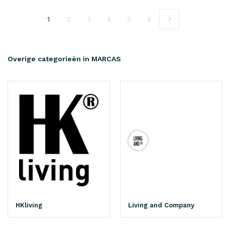
1
2
3
4
5
8
Overige categorieën in MARCAS
HKliving
Living and Company