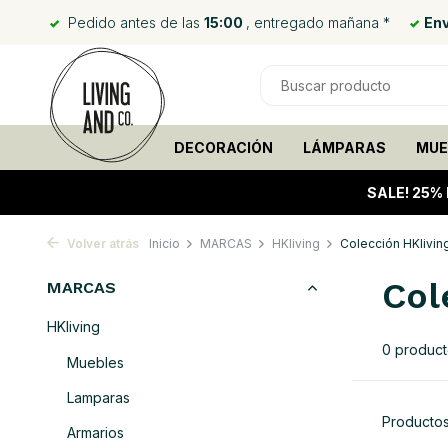
Pedido antes de las
15:00
, entregado mañana *
Env
DECORACIÓN
LÁMPARAS
MUE
SALE!
25% 
Volver atrás
Inicio
MARCAS
HKliving
Colección HKlivin
Col
MARCAS
HKliving
0 produc
Muebles
Lamparas
Productos
Armarios