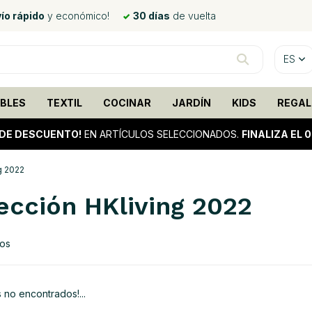
ío rápido
y económico!
30 días
de vuelta
ES
BLES
TEXTIL
COCINAR
JARDÍN
KIDS
REGAL
DE DESCUENTO!
EN ARTÍCULOS SELECCIONADOS.
FINALIZA EL 
g 2022
ección HKliving 2022
tos
 no encontrados!...