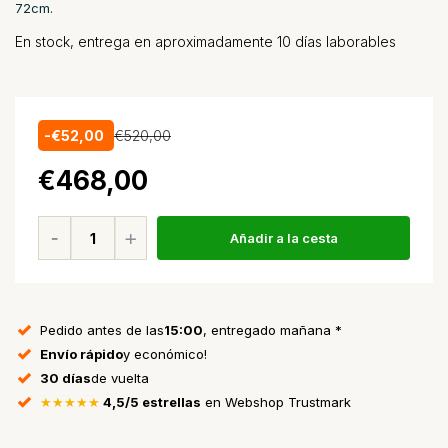
72cm.
En stock, entrega en aproximadamente 10 días laborables
-€52,00
€520,00
€468,00
Añadir a la cesta
Pedido antes de las
15:00
, entregado mañana *
Envío rápido
y económico!
30 días
de vuelta
★★★★★
4,5/5 estrellas
en Webshop Trustmark