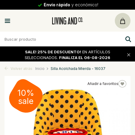
Envío rápido
y económico!
SALE!
25% DE DESCUENTO!
EN ARTÍCULOS
SELECCIONADOS.
FINALIZA EL 06-08-2026
Volver atrás
Inicio
Silla Acolchada Mierda - 16037
Añadir a favoritos
10%
sale