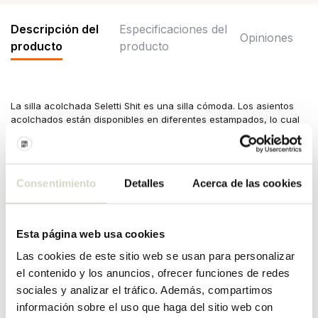
Descripción del
Especificaciones del
Opiniones
producto
producto
La silla acolchada Seletti Shit es una silla cómoda. Los asientos
acolchados están disponibles en diferentes estampados, lo cual
es muy divertido de mezclar y combinar. Tamaño 60x50cm, altura
72cm.
Medidas: 60 x 50 x alto 72 cm
Consentimiento
Detalles
Acerca de las cookies
Material: poliéster, madera, metal, poliuretano
Color: amarillo, negro, rojo
Esta página web usa cookies
ESPECIFICACIONES DEL
Las cookies de este sitio web se usan para personalizar
el contenido y los anuncios, ofrecer funciones de redes
PRODUCTO
sociales y analizar el tráfico. Además, compartimos
información sobre el uso que haga del sitio web con