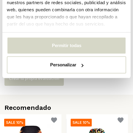
Número de artículo
16037
nuestros partners de redes sociales, publicidad y análisis
web, quienes pueden combinarla con otra información
SKU
16037
que les haya proporcionado o que hayan recopilado a
partir del uso que haya hecho de sus servicios.
EAN
8008215160375
Permitir todas
Opiniones
There are no reviews written yet about this product..
Personalizar
Crear tu propia evaluación
Recomendado
SALE 10%
SALE 10%