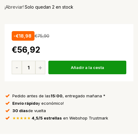
¡Abreviar!
Solo quedan 2 en stock
-€18,98
€75,90
€56,92
Añadir a la cesta
Pedido antes de las
15:00
, entregado mañana *
Envío rápido
y económico!
30 días
de vuelta
★★★★★
4,5/5 estrellas
en Webshop Trustmark