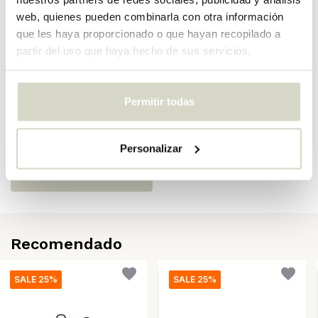
web, quienes pueden combinarla con otra información
SKU
6572
que les haya proporcionado o que hayan recopilado a
EAN
5708309182872
partir del uso que haya hecho de sus servicios.
Opiniones
Permitir todas
There are no reviews written yet about this product..
Personalizar
Crear tu propia evaluación
Recomendado
SALE 25%
SALE 25%