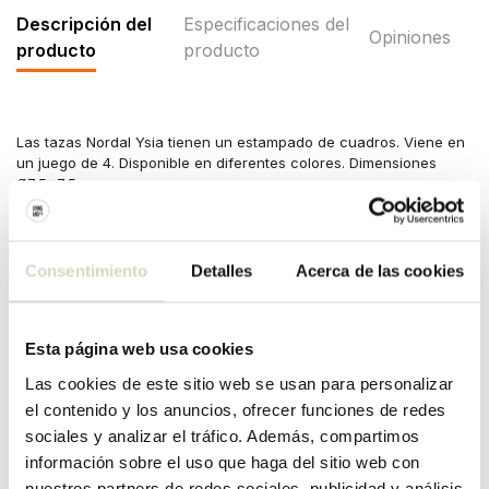
Descripción del
Especificaciones del
Opiniones
producto
producto
Las tazas Nordal Ysia tienen un estampado de cuadros. Viene en
un juego de 4. Disponible en diferentes colores. Dimensiones
Ø7,5x7,5cm
Dimensiones: diámetro 7,5 x altura 7,5cm
Contenido: 300ml
Material: cerámica
Consentimiento
Detalles
Acerca de las cookies
Color: marfil, rojo
Otros: apto para lavavajillas y microondas. No apto para uso en
horno. Puede haber diferencias por artículo.
Esta página web usa cookies
ESPECIFICACIONES DEL
Las cookies de este sitio web se usan para personalizar
PRODUCTO
el contenido y los anuncios, ofrecer funciones de redes
sociales y analizar el tráfico. Además, compartimos
información sobre el uso que haga del sitio web con
Número de artículo
6572
nuestros partners de redes sociales, publicidad y análisis