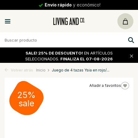
Envío rápido
y económico!
SALE!
25% DE DESCUENTO!
EN ARTÍCULOS
SELECCIONADOS.
FINALIZA EL 07-08-2026
Volver atrás
Inicio
Juego de 4 tazas Ysia en rojo/...
Añadir a favoritos
25%
sale