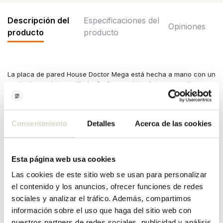
Descripción del
Especificaciones del
Opiniones
producto
producto
La placa de pared House Doctor Mega está hecha a mano con un
acabado en plata cepillada. Su forma minimalista y su estilo
industrial la convierten en un verdadero punto de atracción en
cualquier habitación. Dimensiones: 18 x 36,5 x 18 cm.
Dimensiones: largo 18 x ancho 36,5 x alto 18cm
Consentimiento
Detalles
Acerca de las cookies
Color: hierro
Material: plata cepillada
Otros: limpiar con paño seco.
Esta página web usa cookies
ESPECIFICACIONES DEL
Las cookies de este sitio web se usan para personalizar
PRODUCTO
el contenido y los anuncios, ofrecer funciones de redes
sociales y analizar el tráfico. Además, compartimos
información sobre el uso que haga del sitio web con
Número de artículo
207240710
nuestros partners de redes sociales, publicidad y análisis