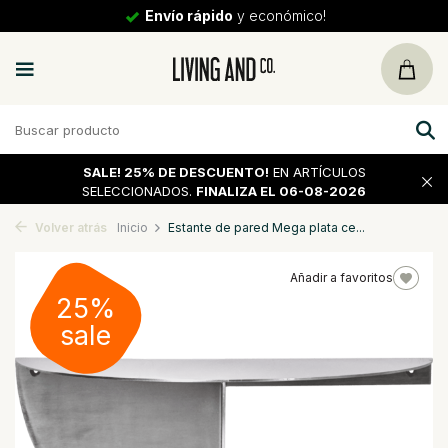
Envío rápido
y económico!
SALE!
25% DE DESCUENTO!
EN ARTÍCULOS
SELECCIONADOS.
FINALIZA EL 06-08-2026
Volver atrás
Inicio
Estante de pared Mega plata ce...
Añadir a favoritos
25%
sale