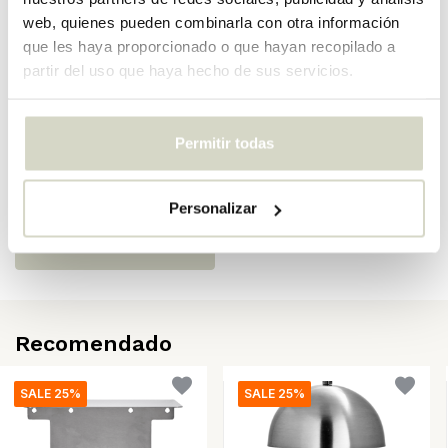
web, quienes pueden combinarla con otra información
SKU
207240710
que les haya proporcionado o que hayan recopilado a
EAN
5707644918566
partir del uso que haya hecho de sus servicios.
Opiniones
Permitir todas
There are no reviews written yet about this product..
Personalizar
Crear tu propia evaluación
Recomendado
SALE 25%
SALE 25%