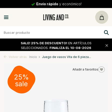
Envío rápido
y económico!
SALE!
25% DE DESCUENTO!
EN ARTÍCULOS
SELECCIONADOS.
FINALIZA EL 10-08-2026
Volver atrás
Inicio
Juego de vasos Vita de 6 pieza...
Añadir a favoritos
25%
sale