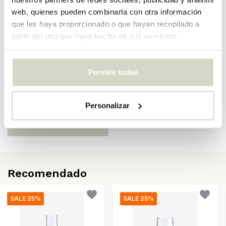
web, quienes pueden combinarla con otra información
SKU
4330
que les haya proporcionado o que hayan recopilado a
EAN
5708309183299
partir del uso que haya hecho de sus servicios.
Opiniones
Permitir todas
There are no reviews written yet about this product..
Personalizar
Crear tu propia evaluación
Recomendado
SALE 25%
SALE 25%