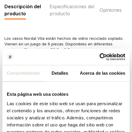
Descripción del
Especificaciones del
Opiniones
producto
producto
Los vasos Nordal Vita están hechos de vidrio reciclado soplado.
Vienen en un juego de 6 piezas. Disponibles en diferentes
versiones. Dimensiones: Ø6,5 x 8,5 cm.
Tamaño: diámetro 6,5 x altura 8,5 cm.
Contenido: 200ml
Material: vidrio reciclado
Consentimiento
Detalles
Acerca de las cookies
Color: transparente
Otros: Apto para lavavajillas. Puede haber diferencias según el
vaso.
Esta página web usa cookies
ESPECIFICACIONES DEL
Las cookies de este sitio web se usan para personalizar
PRODUCTO
el contenido y los anuncios, ofrecer funciones de redes
sociales y analizar el tráfico. Además, compartimos
información sobre el uso que haga del sitio web con
Número de artículo
4330
nuestros partners de redes sociales, publicidad y análisis