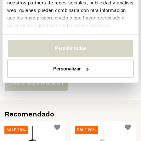
Número de artículo
5741099870
nuestros partners de redes sociales, publicidad y análisis
web, quienes pueden combinarla con otra información
SKU
que les haya proporcionado o que hayan recopilado a
partir del uso que haya hecho de sus servicios.
EAN
5703411767849
Permitir todas
Opiniones
There are no reviews written yet about this product..
Personalizar
Crear tu propia evaluación
Recomendado
SALE 20%
SALE 20%