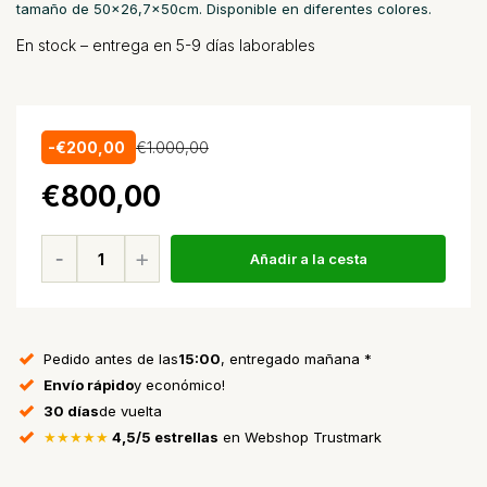
tamaño de 50x26,7x50cm. Disponible en diferentes colores.
En stock – entrega en 5-9 días laborables
-€200,00
€1.000,00
€800,00
Añadir a la cesta
Pedido antes de las
15:00
, entregado mañana *
Envío rápido
y económico!
30 días
de vuelta
★★★★★
4,5/5 estrellas
en Webshop Trustmark