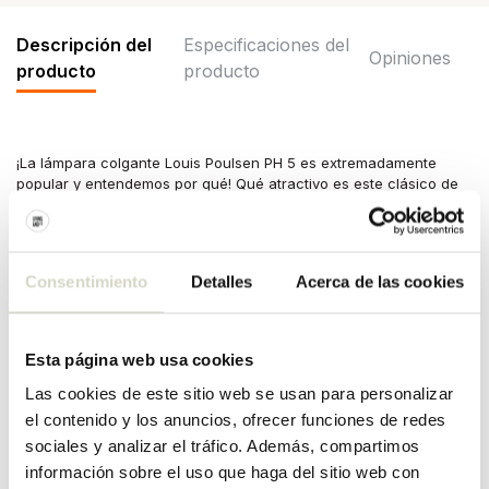
Descripción del
Especificaciones del
Opiniones
producto
producto
¡La lámpara colgante Louis Poulsen PH 5 es extremadamente
popular y entendemos por qué! Qué atractivo es este clásico de
Louis Poulsen. La lámpara está fabricada en aluminio y tiene un
tamaño de 50x26,7x50cm. Disponible en diferentes colores.
Dimensiones: ancho 50 x alto 26,7 x largo 50 cm
Consentimiento
Detalles
Acerca de las cookies
Material: aluminio
Color Blanco
Otros: Se suministra sin fuente de luz. Casquillo E27, máximo 75W.
Longitud del cable 300 cm
Esta página web usa cookies
ESPECIFICACIONES DEL
Las cookies de este sitio web se usan para personalizar
el contenido y los anuncios, ofrecer funciones de redes
PRODUCTO
sociales y analizar el tráfico. Además, compartimos
información sobre el uso que haga del sitio web con