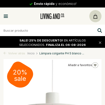
Envío rápido
y económico!
SALE!
25% DE DESCUENTO!
EN ARTÍCULOS
SELECCIONADOS.
FINALIZA EL 06-08-2026
Volver atrás
Inicio
Lámpara colgante PH 5 blanco ...
Añadir a favoritos
20%
sale